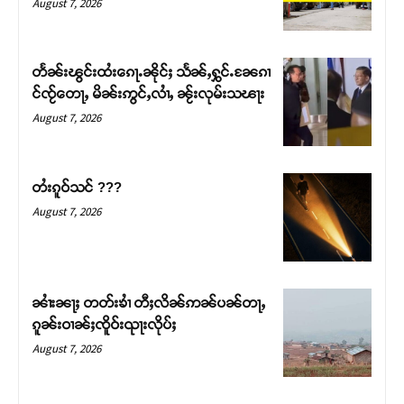
August 7, 2026
တႅၼ်းၽွင်းထႆးၵေႃႉၼိုင်ႈ သႅၼ်ႇႁွင်ႉၼႄၵၢ
င်ၸႂ်တေႃႇ မိၼ်းဢွင်ႇလၢႆႇ ၼႂ်းလုမ်းသၽႃး
August 7, 2026
တႆးၵူဝ်သင် ???
August 7, 2026
Support SHAN
တႃႇႁႂ်ႈသဵင်ၵၢင်ၸႂ်ၵူၼ်းမိူင်း ၵူႈတီႈၵူႈလႅၼ်ပေႃးတေၸွ
ၼၢႆးၼႃႈ တတ်းၶၢႆ တီႈလိၼ်ဢၼ်ပၼ်တႃႇ
တ်ႇ တူဝ်ႈလုမ်ႈၾႃႉၼၼ်ႉ ၶဝ်ႈႁူမ်ႈၵမ်ႉထႅမ် ၸုမ်းၶၢ
ၵူၼ်းဝၢၼ်ႈၸိူဝ်းၺႃးလိုပ်ႈ
ဝ်ႇၽူႈတွႆႇႁွၵ်ႈ လႆႈယူႇၶႃႈဢေႃႈ။
August 7, 2026
Donate Now