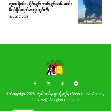
ယူႊၶရဵၼ်ႊ ယိုဝ်းႁူင်းၸၢၵ်ႈႁုင်ၼမ်ႉမၼ်း
မဵၼ်မိူင်းရတ်ႉသျႃႊသွင်တီႈ
August 7, 2026
© Copyright 2026. ၸုမ်းၶၢဝ်ႇၽူႈတွႆႇႁွၵ်ႈ (Shan Herald Agency
for News). All rights reserved.