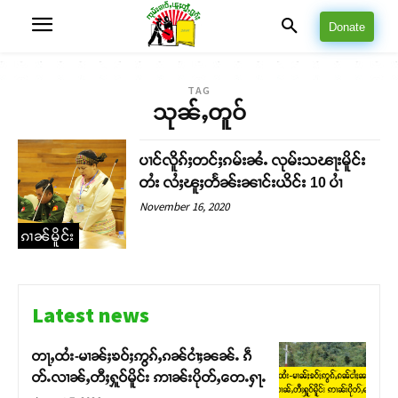
Donate
TAG
သုၼ်ႇတူဝ်
ပၢင်လိူၵ်ႈတင်ႈၵမ်းၼႆႉ လုမ်းသၽႃးမိူင်း
တႆး လႆႈၽူႈတႅၼ်းၼၢင်းယိင်း 10 ပၢႆ
November 16, 2020
ၵၢၼ်မိူင်း
Latest news
တႃႇထႆး-မၢၼ်ႈၶဝ်ႈဢွၵ်ႇၵၼ်ငၢႆႈၼၼ်ႉ ၵဵ
တ်ႉလၢၼ်ႇတီႈႁူဝ်မိူင်း ဢၢၼ်းပိုတ်ႇတေႉႁႃႉ