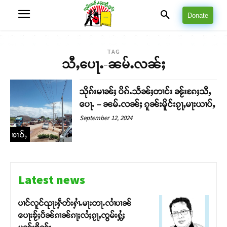
Donate
TAG
သီႇပေႃႉ-ၼမ်ႉလၼ်ႈ
သိုၵ်းမၢၼ်ႈ ပိၵ်ႉသဵၼ်ႈတၢင်း ၼႂ်းၵႄႈသီႇ
ပေႃႉ – ၼမ်ႉလၼ်ႈ ၵူၼ်းမိူင်းၵႂႃႇမႃးယၢပ်ႇ
September 12, 2024
ၶၢဝ်ႇ
Latest news
ပၢင်လူင်ၺႃးႁဵတ်းႁၢႆႉမႃးတႃႉလၢႆပၢၼ် ​​
ပေႃးၶႂ်ႈပဵၼ်ၵၢၼ်ၵႃႈလႆႈၵႂႃႇၸွမ်းႁွႆႈ