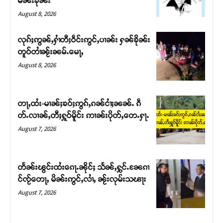
မၼ်းၶိုၼ်း
August 8, 2026
လုၵ်ႈဢွၼ်ႇႁၢႆတီႈဝဵင်းဢွင်ႇပၢၼ်း ႁၼ်ၶိုၼ်း
တူဝ်တၢႆၼႂ်းၼမ်ႉမေႃႇ
August 8, 2026
တႃႇထႆး-မၢၼ်ႈၶဝ်ႈဢွၵ်ႇၵၼ်ငၢႆႈၼၼ်ႉ ၵဵ
တ်ႉလၢၼ်ႇတီႈႁူဝ်မိူင်း ဢၢၼ်းပိုတ်ႇတေႉႁႃႉ
August 7, 2026
Support SHAN
တႃႇႁႂ်ႈသဵင်ၵၢင်ၸႂ်ၵူၼ်းမိူင်း ၵူႈတီႈၵူႈလႅၼ်ပေႃးတေၸွ
တႅၼ်းၽွင်းထႆးၵေႃႉၼိုင်ႈ သႅၼ်ႇႁွင်ႉၼႄၵၢ
တ်ႇ တူဝ်ႈလုမ်ႈၾႃႉၼၼ်ႉ ၶဝ်ႈႁူမ်ႈၵမ်ႉထႅမ် ၸုမ်းၶၢ
င်ၸႂ်တေႃႇ မိၼ်းဢွင်ႇလၢႆႇ ၼႂ်းလုမ်းသၽႃး
ဝ်ႇၽူႈတွႆႇႁွၵ်ႈ လႆႈယူႇၶႃႈဢေႃႈ။
August 7, 2026
Donate Now