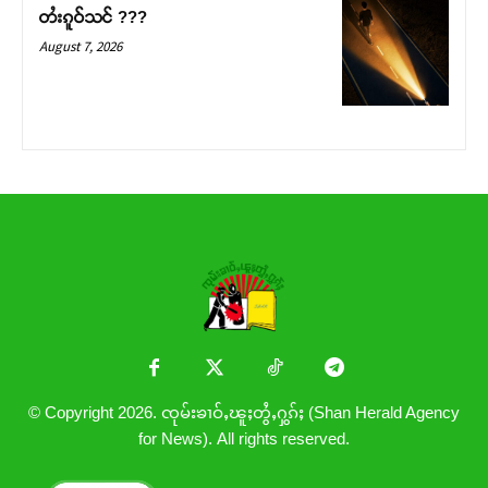
တႆးၵူဝ်သင် ???
August 7, 2026
© Copyright 2026. ၸုမ်းၶၢဝ်ႇၽူႈတွႆႇႁွၵ်ႈ (Shan Herald Agency
for News). All rights reserved.