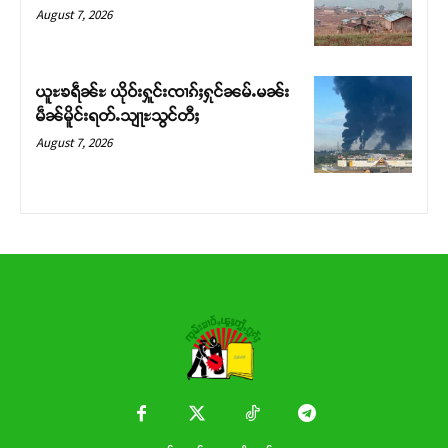
Donate Now
August 7, 2026
ယူႊၶရဵၼ်ႊ ယိုဝ်းႁူင်းၸၢၵ်ႈႁုင်ၼမ်ႉမၼ်း
မဵၼ်မိူင်းရတ်ႉသျႃႊသွင်တီႈ
August 7, 2026