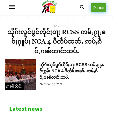
Donate
TAG
သိုၵ်းလူင်ပွင်ၸိုင်ႈဝႃႈ RCSS ဢမ်ႇၵႂႃႇၶ
ဝ်ႈႁူမ်ႈ NCA 4 ပီတဵမ်ၼၼ်ႉ ဢမ်ႇၵဵ
ဝ်ႇၵၼ်တၢင်းတပ်ႉ
သိုၵ်းလူင်ပွင်ၸိုင်ႈဝႃႈ RCSS ဢမ်ႇၵႂႃႇၶ
ဝ်ႈႁူမ်ႈ NCA 4 ပီတဵမ်ၼၼ်ႉ ဢမ်ႇၵဵ
ဝ်ႇၵၼ်တၢင်းတပ်ႉ
October 31, 2019
ၵၢၼ်သိုၵ်း
Latest news