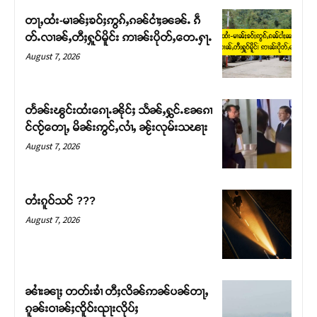
တႃႇထႆး-မၢၼ်ႈၶဝ်ႈဢွၵ်ႇၵၼ်ငၢႆႈၼၼ်ႉ ၵဵ
တ်ႉလၢၼ်ႇတီႈႁူဝ်မိူင်း ဢၢၼ်းပိုတ်ႇတေႉႁႃႉ
August 7, 2026
တႅၼ်းၽွင်းထႆးၵေႃႉၼိုင်ႈ သႅၼ်ႇႁွင်ႉၼႄၵၢ
င်ၸႂ်တေႃႇ မိၼ်းဢွင်ႇလၢႆႇ ၼႂ်းလုမ်းသၽႃး
August 7, 2026
တႆးၵူဝ်သင် ???
Support SHAN
August 7, 2026
တႃႇႁႂ်ႈသဵင်ၵၢင်ၸႂ်ၵူၼ်းမိူင်း ၵူႈတီႈၵူႈလႅၼ်ပေႃးတေၸွ
တ်ႇ တူဝ်ႈလုမ်ႈၾႃႉၼၼ်ႉ ၶဝ်ႈႁူမ်ႈၵမ်ႉထႅမ် ၸုမ်းၶၢ
ဝ်ႇၽူႈတွႆႇႁွၵ်ႈ လႆႈယူႇၶႃႈဢေႃႈ။
ၼၢႆးၼႃႈ တတ်းၶၢႆ တီႈလိၼ်ဢၼ်ပၼ်တႃႇ
ၵူၼ်းဝၢၼ်ႈၸိူဝ်းၺႃးလိုပ်ႈ