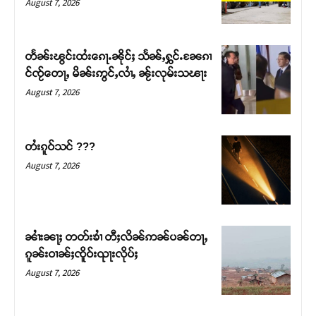
August 7, 2026
တႅၼ်းၽွင်းထႆးၵေႃႉၼိုင်ႈ သႅၼ်ႇႁွင်ႉၼႄၵၢ
င်ၸႂ်တေႃႇ မိၼ်းဢွင်ႇလၢႆႇ ၼႂ်းလုမ်းသၽႃး
August 7, 2026
တႆးၵူဝ်သင် ???
August 7, 2026
Support SHAN
တႃႇႁႂ်ႈသဵင်ၵၢင်ၸႂ်ၵူၼ်းမိူင်း ၵူႈတီႈၵူႈလႅၼ်ပေႃးတေၸွ
ၼၢႆးၼႃႈ တတ်းၶၢႆ တီႈလိၼ်ဢၼ်ပၼ်တႃႇ
တ်ႇ တူဝ်ႈလုမ်ႈၾႃႉၼၼ်ႉ ၶဝ်ႈႁူမ်ႈၵမ်ႉထႅမ် ၸုမ်းၶၢ
ၵူၼ်းဝၢၼ်ႈၸိူဝ်းၺႃးလိုပ်ႈ
ဝ်ႇၽူႈတွႆႇႁွၵ်ႈ လႆႈယူႇၶႃႈဢေႃႈ။
August 7, 2026
Donate Now