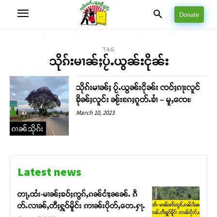
Donate
TAG
သိုၵ်းမၢၼ်ႈပႂ်ႉယွၼ်းငိုၼ်း
သိုၵ်းမၢၼ်ႈ ပႂ်ႉယွၼ်းငိုၼ်း ၸဝ်ႈၵႃးလူင်
ၶိုၼ်ႈလူင်း ၼႂ်းၵႄႈၵူတ်ႉၶၢႆ – မူႇၸေႊ
March 10, 2023
ၵၢၼ်သိုၵ်း
Latest news
တႃႇထႆး-မၢၼ်ႈၶဝ်ႈဢွၵ်ႇၵၼ်ငၢႆႈၼၼ်ႉ ၵဵ
တ်ႉလၢၼ်ႇတီႈႁူဝ်မိူင်း ဢၢၼ်းပိုတ်ႇတေႉႁႃႉ