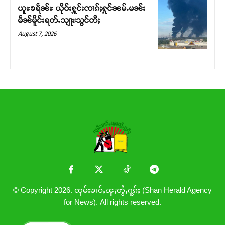
ယူႊၶရဵၼ်ႊ ယိုဝ်းႁူင်းၸၢၵ်ႈႁုင်ၼမ်ႉမၼ်း
မဵၼ်မိူင်းရတ်ႉသျႃႊသွင်တီႈ
August 7, 2026
© Copyright 2026. ၸုမ်းၶၢဝ်ႇၽူႈတွႆႇႁွၵ်ႈ (Shan Herald Agency
for News). All rights reserved.