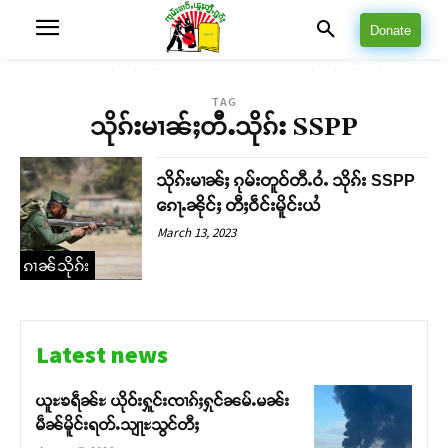
Donate
TAG
သိုၵ်းမၢၼ်ႈတီႉသိုၵ်း SSPP
သိုၵ်းမၢၼ်ႈ ၵုမ်းတူဝ်တီႉဝႆႉ သိုၵ်း SSPP
ၵေႃႉၼိုင်ႈ တီႈဝဵင်းမိူင်းယႆ
March 13, 2023
ၵၢၼ်သိုၵ်း
Latest news
ယူႊၶရဵၼ်ႊ ယိုဝ်းႁူင်းၸၢၵ်ႈႁုင်ၼမ်ႉမၼ်း
မဵၼ်မိူင်းရတ်ႉသျႃႊသွင်တီႈ