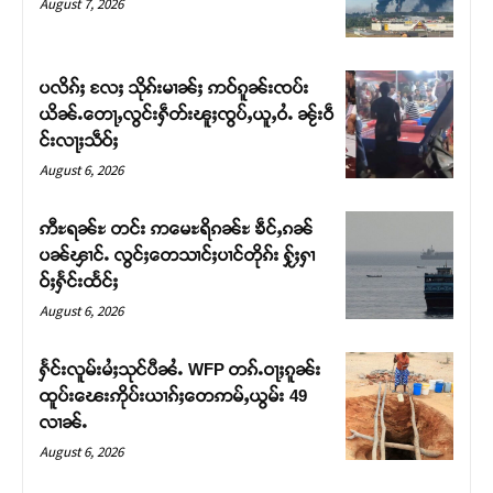
August 7, 2026
ပလိၵ်ႈ လႄႈ သိုၵ်းမၢၼ်ႈ ဢဝ်ၵူၼ်းၸပ်း
ယိၼ်ႉတေႃႇလွင်းႁဵတ်းၽူႈၸွပ်ႇယူႇဝႆႉ ၼႂ်းဝဵ
င်းလႃႈသဵဝ်ႈ
August 6, 2026
ဢီႊရၼ်ႊ တင်း ဢမေႊရိၵၼ်ႊ ၶဵင်ႇၵၼ်
ပၼ်ၾၢင်ႉ လွင်ႈတေသၢင်ႈပၢင်တိုၵ်း ႁႂ်ႈႁၢ
ဝ်ႈႁႅင်းထႅင်ႈ
Support SHAN
August 6, 2026
တႃႇႁႂ်ႈသဵင်ၵၢင်ၸႂ်ၵူၼ်းမိူင်း ၵူႈတီႈၵူႈလႅၼ်ပေႃးတေၸွ
ႁႅင်းလူမ်းမႆႈသုင်ပီၼႆႉ WFP တၵ်ႉဝႃႈၵူၼ်း
တ်ႇ တူဝ်ႈလုမ်ႈၾႃႉၼၼ်ႉ ၶဝ်ႈႁူမ်ႈၵမ်ႉထႅမ် ၸုမ်းၶၢ
ထူပ်းၽေးဢိုပ်းယၢၵ်ႈတေဢမ်ႇယွမ်း 49
ဝ်ႇၽူႈတွႆႇႁွၵ်ႈ လႆႈယူႇၶႃႈဢေႃႈ။
လၢၼ်ႉ
August 6, 2026
Donate Now