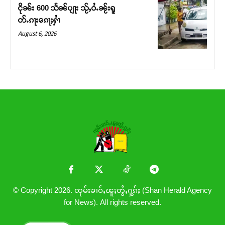
ငိုၼ်း 600 သႅၼ်ပျႃး သႂ်ႇဝႆႉၼႂ်းရူ
တ်ႉၵႃးၵေႃႈႁၢႆ
August 6, 2026
© Copyright 2026. ၸုမ်းၶၢဝ်ႇၽူႈတွႆႇႁွၵ်ႈ (Shan Herald Agency
for News). All rights reserved.