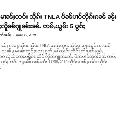
်းမၢၼ်ႈတင်း သိုၵ်း TNLA ပဵၼ်ပၢင်တိုၵ်းၵၼ် ၼႂ်း
ႈလိူၼ်ၵျုၼ်ႊၼႆႉ ဢမ်ႇယွမ်း 5 ပွၵ်ႈ
တ်ႈၶမ်း
-
June 19, 2019
မၢၼ်ႈ လေႃႇယိုဝ်း သိုၵ်း TNLA ဢၼ်တူင်ႉၼိုင်ၵႂႃႇမႃးၸွမ်း ၸႄႈဝဵ
ႉသၼ်ႇ၊ မၢၼ်ႈတူင်ႈလႄႈ ၵူတ်ႉၶၢႆ တၢင်း ၸိုင်ႈ တႆးပွတ်းႁွင်ႇ
 လိူၼ်ဢေႊပရိူဝ်ႊ ထိုင် လိူၼ်ၵျုၼ်ႊၼႆႉ ပဵၼ်ပၢင်တိုၵ်းၵၼ် ဢမ်ႇ
 ဝႃႈၼႆ။ ဝၼ်းတီႈ 17/06/2019 သိုၵ်းမၢၼ်ႈတင်း သိုၵ်း
.