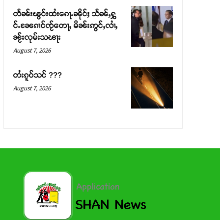
တႅၼ်းၽွင်းထႆးၵေႃႉၼိုင်ႈ သႅၼ်ႇႁွ
င်ႉၼႄၵၢင်ၸႂ်တေႃႇ မိၼ်းဢွင်ႇလၢႆႇ
ၼႂ်းလုမ်းသၽႃး
August 7, 2026
တႆးၵူဝ်သင် ???
August 7, 2026