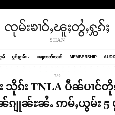
ၸုမ်းၶၢဝ်ႇၽူႈတွႆႇႁွၵ်ႈ
SHAN
တုမ်
ပွင်ႈၵႂၢမ်း
ၶေႃႈထတ်းသၢင်
MEMBERSHIP
AUDI
TAG
း သိုၵ်း TNLA ပဵၼ်ပၢင်တိုၵ
ၼ်ၵျုၼ်ႊၼႆႉ ဢမ်ႇယွမ်း 5 ပ