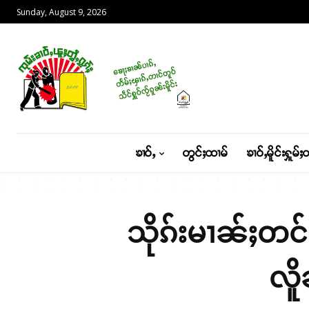
Sunday, August 9, 2026
ၶၢဝ်ႇ
တွင်ႈထၢမ်
ၶၢဝ်ႇမိူင်းႁူမ်ႈ
သိုၵ်းမၢၼ်ႈတင်
လိူ