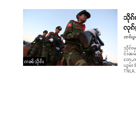
သိုၵ
လုၵ်
ၸၢႆးယွ
သိုၵ်း
င်းၼမ်
တႄႇဢဝ်
ၵၢၼ်သိုၵ်း
ယွမ်း 8 ပွၵ်ႈယဝ်ႉ
TNLA..