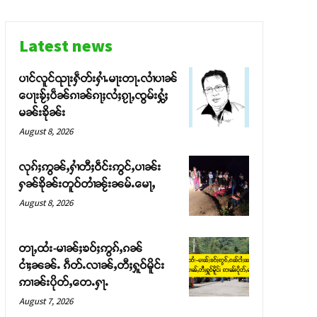
Latest news
ပၢင်လူင်ၺႃးႁဵတ်းႁၢႆႉမႃးတႃႉလၢႆပၢၼ် ​​
ပေႃးၶႂ်ႈပဵၼ်ၵၢၼ်ၵႃႈလႆႈၵႂႃႇၸွမ်းႁွႆႈ
မၼ်းၶိုၼ်း
August 8, 2026
လုၵ်ႈဢွၼ်ႇႁၢႆတီႈဝဵင်းဢွင်ႇပၢၼ်း
ႁၼ်ၶိုၼ်းတူဝ်တၢႆၼႂ်းၼမ်ႉမေႃႇ
August 8, 2026
တႃႇထႆး-မၢၼ်ႈၶဝ်ႈဢွၵ်ႇၵၼ်
ငၢႆႈၼၼ်ႉ ၵဵတ်ႉလၢၼ်ႇတီႈႁူဝ်မိူင်း
ဢၢၼ်းပိုတ်ႇတေႉႁႃႉ
August 7, 2026