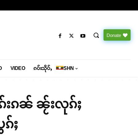
Donate
O
VIDEO
ၵပ်းသိုပ်ႇ
SHN
်းၵၼ် ၼႂ်းလုၵ်ႈ
ွၵ်ႈ