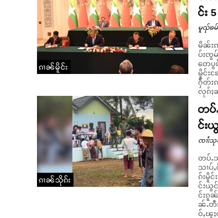
င်း 
မူၺ်ၶမ်
မိၼ်းဢ
ပ်းၸွမ
တေပွၵ်
ၵၢၼ်မိူင်း
မိူင်း
ႁဵတ်းၵၢၼ် တေ
လုၵ်ႈၼွ
တပ်ႉ
င်းယွ
ၸၢႆးသု
တပ်ႉသိ
သၢပ်ႇဝဵင်
ၵ်းမိူ
ၵၢၼ်သိုၵ်း
င်းယွင
င်းၵူၼ
ၼ်ႉတီႈမိူင်း
ဝ်ႇၽူႈ