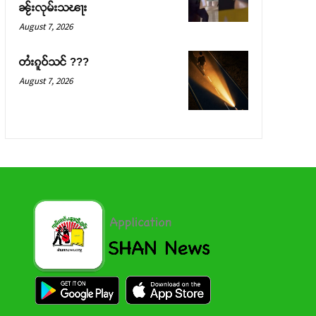
ၼႂ်းလုမ်းသၽႃး
August 7, 2026
တႆးၵူဝ်သင် ???
August 7, 2026