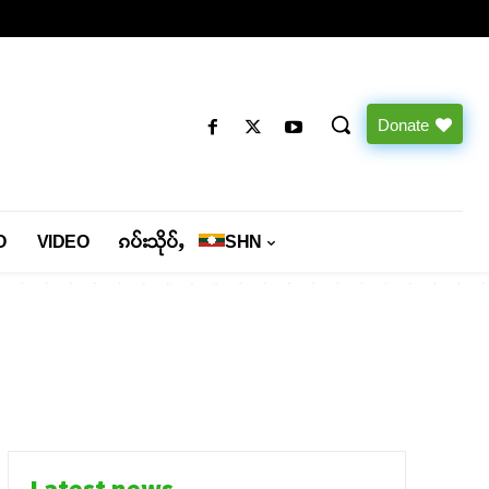
Donate
O
VIDEO
ၵပ်းသိုပ်ႇ
SHN
Latest news