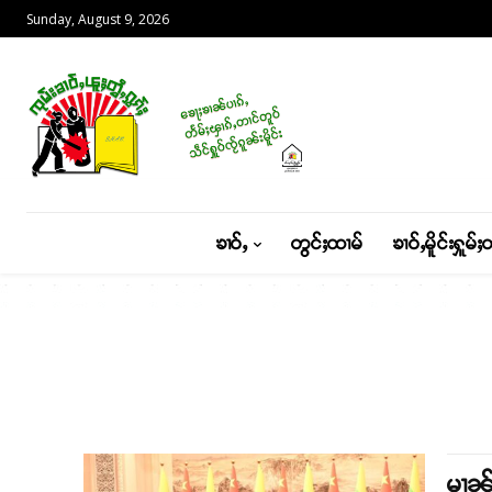
Sunday, August 9, 2026
ၶၢဝ်ႇ
တွင်ႈထၢမ်
ၶၢဝ်ႇမိူင်းႁူမ်ႈ
မၢၼ်