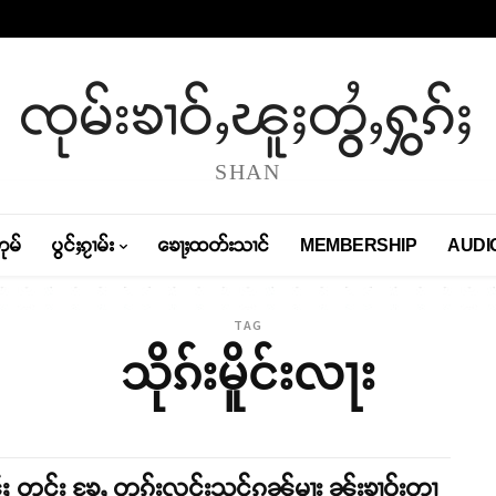
ၸုမ်းၶၢဝ်ႇၽူႈတွႆႇႁွၵ်ႈ
SHAN
တုမ်
ပွင်ႈၵႂၢမ်း
ၶေႃႈထတ်းသၢင်
MEMBERSHIP
AUDI
TAG
သိုၵ်းမိူင်းလႃး
ႈ တင်း ၶႄႇ တူၵ်းလူင်းသင်ၵၼ်မႃး ၼႂ်းၶၢဝ်းတၢ