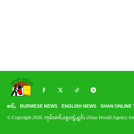
ၶၢဝ်ႇ
BURMESE NEWS
ENGLISH NEWS
SHAN ONLINE 
© Copyright 2026. ၸုမ်းၶၢဝ်ႇၽူႈတွႆႇႁွၵ်ႈ (Shan Herald Agency for 