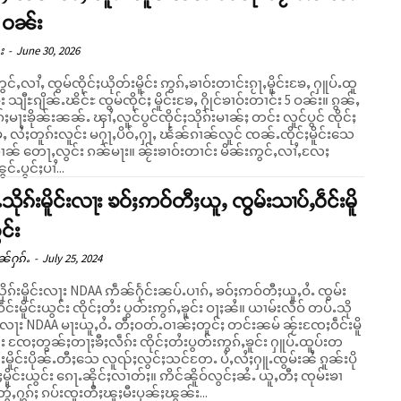
5 ဝၼ်း
း
-
June 30, 2026
ွင်ႇလၢႆႇ ၸွမ်ၸိုင်ႈယိုတ်းမိူင်း ဢွၵ်ႇၶၢဝ်းတၢင်းၵႂႃႇမိူင်းၶႄႇ ႁူပ်ႉထူ
်း သျီႊၵျိၼ်ႉၽိင်ႊ ၸွမ်ၸိုင်ႈ မိူင်းၶႄႇ ႁိုင်ၶၢဝ်းတၢင်း 5 ဝၼ်း။ ၵွၼ်ႇ
ႈမႃးၶိုၼ်းၼၼ်ႉ ၾၢႆႇလူင်ပွင်ၸိုင်ႈသိုၵ်းမၢၼ်ႈ တင်း လူင်ပွင် ၸိုင်ႈ
ၶႄႇ လႆႈတူၵ်းလူင်း မႁႃႇပိဝ်ႇႁႃႇ ၽႅၼ်ၵၢၼ်လူင် ၸၼ်ႉၸိုင်ႈမိူင်းသေ
ႃႇလွင်း ၵၼ်မႃး။ ၼႂ်းၶၢဝ်းတၢင်း မိၼ်းဢွင်ႇလၢႆႇလႄႈ
င်ႉပွင်ႈပၢႆ...
သိုၵ်းမိူင်းလႃး ၶဝ်ႈဢဝ်တီႈယူႇ ၸွမ်းသၢပ်ႇဝဵင်းမိူ
င်း
ၼ်ႁၵ်ႉ
-
July 25, 2024
ုၵ်းမိူင်းလႃး NDAA ဢဵၼ်ႁႅင်းၼပ်ႉပၢၵ်ႇ ၶဝ်ႈဢဝ်တီႈယူႇဝႆႉ ၸွမ်း
းမိူင်းယွင်း ၸိုင်ႈတႆး ပွတ်းဢွၵ်ႇၶူင်း ဝႃႈၼႆ။ ယၢမ်းလဵဝ် တပ်ႉသို
င်းလႃး NDAA မႃးယူႇဝႆႉ တီႈဝတ်ႉဝၢၼ်ႈတူင်ႈ တင်းၼမ် ၼႂ်းၸႄႈဝဵင်းမိူ
်း ၸႄႈတွၼ်ႈတႃႈၶီႈလဵၵ်း ၸိုင်ႈတႆးပွတ်းဢွၵ်ႇၶူင်း ႁူပ်ႉထူပ်းတ
်းမိူင်းပိုၼ်ႉတီႈသေ လူၺ်ႈလွင်ႈသင်တႄႉ ပႆႇလႆႈႁူႉၸွမ်းၼႆ ၵူၼ်းပို
ယွင်း ၵေႃႉၼိုင်ႈလၢတ်ႈ။ ဢိင်ၼိူဝ်လွင်ႈၼႆႉ ယူႇတီႈ ၸုမ်းၶၢ
တွႆႇႁွၵ်ႈ ၵပ်းၸူးတီႈၽူႈမီးပုၼ်ႈၽွၼ်း...