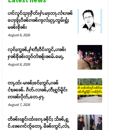
ပၢင်လူင်ၺႃးႁဵတ်းႁၢႆႉမႃးတႃႉလၢႆပၢၼ် ​​
ပေႃးၶႂ်ႈပဵၼ်ၵၢၼ်ၵႃႈလႆႈၵႂႃႇၸွမ်းႁွႆႈ
မၼ်းၶိုၼ်း
August 8, 2026
လုၵ်ႈဢွၼ်ႇႁၢႆတီႈဝဵင်းဢွင်ႇပၢၼ်း
ႁၼ်ၶိုၼ်းတူဝ်တၢႆၼႂ်းၼမ်ႉမေႃႇ
August 8, 2026
တႃႇထႆး-မၢၼ်ႈၶဝ်ႈဢွၵ်ႇၵၼ်
ငၢႆႈၼၼ်ႉ ၵဵတ်ႉလၢၼ်ႇတီႈႁူဝ်မိူင်း
ဢၢၼ်းပိုတ်ႇတေႉႁႃႉ
August 7, 2026
တႅၼ်းၽွင်းထႆးၵေႃႉၼိုင်ႈ သႅၼ်ႇႁွ
င်ႉၼႄၵၢင်ၸႂ်တေႃႇ မိၼ်းဢွင်ႇလၢႆႇ