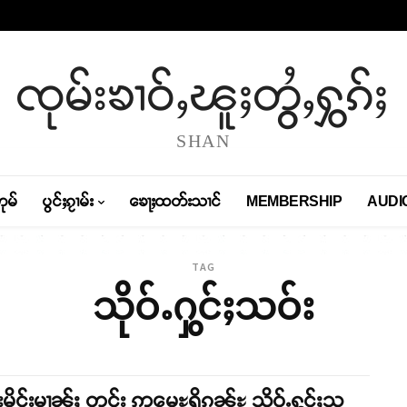
ၸုမ်းၶၢဝ်ႇၽူႈတွႆႇႁွၵ်ႈ
SHAN
တုမ်
ပွင်ႈၵႂၢမ်း
ၶေႃႈထတ်းသၢင်
MEMBERSHIP
AUDI
TAG
သိုဝ်ႉႁွင်ႈသဝ်း
းမိူင်းမၢၼ်ႈ တင်း ဢမေႊရိၵၼ်ႊ သိုဝ်ႉႁွင်ႈသ