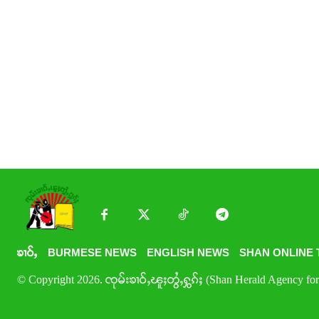
ၶၢဝ်ႇ
BURMESE NEWS
ENGLISH NEWS
SHAN ONLINE 
© Copyright 2026. ၸုမ်းၶၢဝ်ႇၽူႈတွႆႇႁွၵ်ႈ (Shan Herald Agency for 