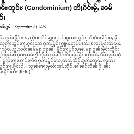
ွၼ်ႊတူဝ်ႊ (Condominium) တီႈၵဵင်းမႂ်ႇ ၼမ်
င်း
ၼ်းႁွမ်
-
September 23, 2025
ႆႉ ၵူၼ်းမိူင်းၶႄႇ ၸိူဝ်းသိုဝ်ႉႁွင်ႈသဝ်းၶွၼ်ႊတူဝ်ႊ တီႈဝဵင်းၵဵင်းမႂ်ႇ မိူ
 လူတ်းယွမ်းၵႂႃႇႁႅင်းသေ ၵူၼ်းမိူင်း ႁူမ်ႈတုမ်မၢၼ်ႈ လႄႈ မိူင်းဢမေႊ
ယူႇသဝ်းၼမ်မႃး ဝႃႈၼႆ။ မိူဝ်ႈၵူႈပွၵ်ႈပူၼ်ႉမႃး ၵူၼ်းမိူင်းၸိူဝ်း
ွင်ႈၶွၼ်ႊတူဝ်ႊၼမ်လိူဝ်ပိူၼ်ႈ ၼႂ်းဝဵင်းၵဵင်းမႂ်ႇ မိူင်းထႆးၼႆႉ ပဵၼ်ၵူၼ်းမိူ
။ ၵူၺ်းၵႃႈယၢမ်းလဵဝ် ၵူၼ်းမိူင်းၶႄႇဢၼ်သိုဝ်ႉၶွၼ်ႊတူဝ်ႊ လူတ်း
ူင်းၵႂႃႇႁႅင်းဝႆႉ - သုၼ်ၶေႃႈမုလ်းၾၢႆႇသိုဝ်ႉၶၢႆ ၼင်လိၼ် ႁိူၼ်း
းမိူင်းထႆး (REIC)...