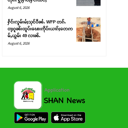
August 6, 2026
ႁႅင်းလူမ်းမႆႈသုင်ပီၼႆႉ WFP တၵ်ႉ
ဝႃႈၵူၼ်းထူပ်းၽေးဢိုပ်းယၢၵ်ႈတေဢ
မ်ႇယွမ်း 49 လၢၼ်ႉ
August 6, 2026