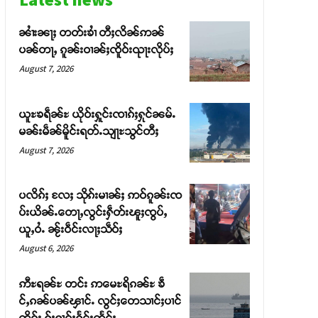
ၼၢႆးၼႃႈ တတ်းၶၢႆ တီႈလိၼ်ဢၼ်
ပၼ်တႃႇ ၵူၼ်းဝၢၼ်ႈၸိူဝ်းၺႃးလိုပ်ႈ
August 7, 2026
ယူႊၶရဵၼ်ႊ ယိုဝ်းႁူင်းၸၢၵ်ႈႁုင်ၼမ်ႉ
မၼ်းမဵၼ်မိူင်းရတ်ႉသျႃႊသွင်တီႈ
August 7, 2026
ပလိၵ်ႈ လႄႈ သိုၵ်းမၢၼ်ႈ ဢဝ်ၵူၼ်းၸ
ပ်းယိၼ်ႉတေႃႇလွင်းႁဵတ်းၽူႈၸွပ်ႇ
ယူႇဝႆႉ ၼႂ်းဝဵင်းလႃႈသဵဝ်ႈ
August 6, 2026
ဢီႊရၼ်ႊ တင်း ဢမေႊရိၵၼ်ႊ ၶဵ
င်ႇၵၼ်ပၼ်ၾၢင်ႉ လွင်ႈတေသၢင်ႈပၢင်
တိုၵ်း ႁႂ်ႈႁၢဝ်ႈႁႅင်းထႅင်ႈ