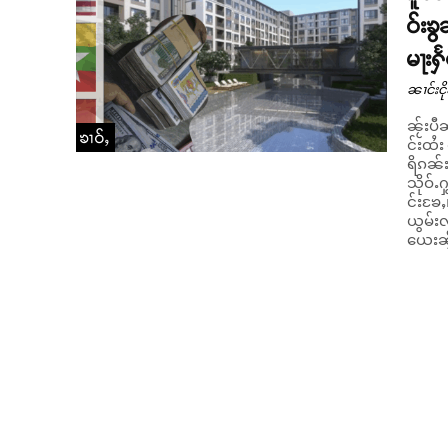
ဝ်းၶ
မႃးႁႅ
ၼၢင်းငို
ၼႂ်းပီၼ
ၶၢဝ်ႇ
င်းထႆး
ရိၵၼ်ႊ သိုဝ်ႉ
သိုဝ်ႉႁ
င်းၶႄႇ
ယွမ်းလ
ယေးၼႂ်