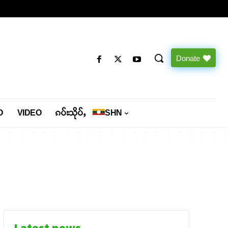
Donate
O
VIDEO
ၵပ်းသိုပ်ႇ
SHN
Latest news