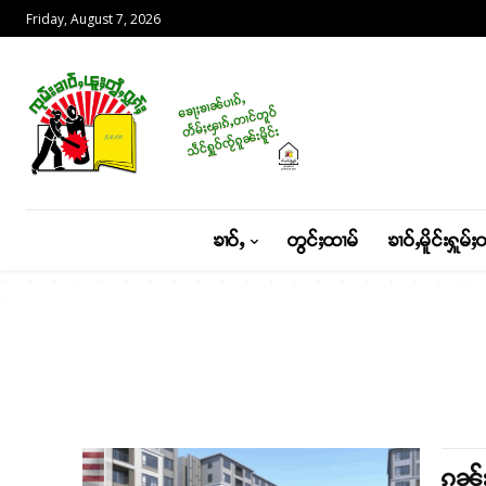
Friday, August 7, 2026
ၶၢဝ်ႇ
တွင်ႈထၢမ်
ၶၢဝ်ႇမိူင်းႁူမ်ႈ
ၵူၼ်