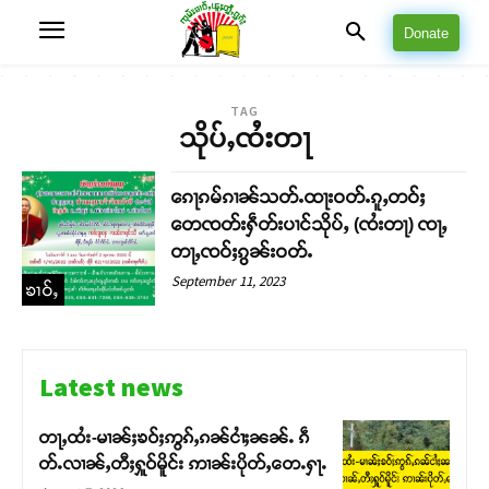
Donate
TAG
သိုပ်ႇၸႆးတႃ
ၵေႃၵမ်ၵၢၼ်သတ်ႉထႃးဝတ်ႉၵူႇတဝ်ႈ
တေၸတ်းႁဵတ်းပၢင်သိုပ်ႇ (ၸႆးတႃ) ၸႃႇ
တႃႇၸဝ်ႈၵွၼ်းဝတ်ႉ
September 11, 2023
ၶၢဝ်ႇ
Latest news
တႃႇထႆး-မၢၼ်ႈၶဝ်ႈဢွၵ်ႇၵၼ်ငၢႆႈၼၼ်ႉ ၵဵ
တ်ႉလၢၼ်ႇတီႈႁူဝ်မိူင်း ဢၢၼ်းပိုတ်ႇတေႉႁႃႉ