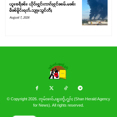
ယူႊၶရဵၼ်ႊ ယိုဝ်းႁူင်းၸၢၵ်ႈႁုင်ၼမ်ႉမၼ်း
မဵၼ်မိူင်းရတ်ႉသျႃႊသွင်တီႈ
August 7, 2026
© Copyright 2026. ၸုမ်းၶၢဝ်ႇၽူႈတွႆႇႁွၵ်ႈ (Shan Herald Agency
for News). All rights reserved.