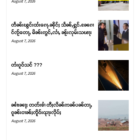
August 7, 2026
တႅၼ်းၽွင်းထႆးၵေႃႉၼိုင်ႈ သႅၼ်ႇႁွင်ႉၼႄၵၢ
င်ၸႂ်တေႃႇ မိၼ်းဢွင်ႇလၢႆႇ ၼႂ်းလုမ်းသၽႃး
August 7, 2026
တႆးၵူဝ်သင် ???
August 7, 2026
Support SHAN
တႃႇႁႂ်ႈသဵင်ၵၢင်ၸႂ်ၵူၼ်းမိူင်း ၵူႈတီႈၵူႈလႅၼ်ပေႃးတေၸွ
ၼၢႆးၼႃႈ တတ်းၶၢႆ တီႈလိၼ်ဢၼ်ပၼ်တႃႇ
တ်ႇ တူဝ်ႈလုမ်ႈၾႃႉၼၼ်ႉ ၶဝ်ႈႁူမ်ႈၵမ်ႉထႅမ် ၸုမ်းၶၢ
ၵူၼ်းဝၢၼ်ႈၸိူဝ်းၺႃးလိုပ်ႈ
ဝ်ႇၽူႈတွႆႇႁွၵ်ႈ လႆႈယူႇၶႃႈဢေႃႈ။
August 7, 2026
Donate Now