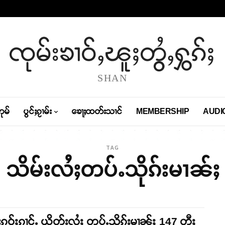
ၸုမ်းၶၢဝ်ႇၽူႈတွႆႇႁွၵ်ႈ
SHAN
တုမ်
ပွင်ႈၵႂၢမ်း
ၶေႃႈထတ်းသၢင်
MEMBERSHIP
AUDI
TAG
သိမ်းလႆႈတပ်ႉသိုၵ်းမၢၼ်ႈ
်းၵဝ်ႈၵၢင်ႉ ယိုတ်းလႆႈ တပ်ႉသိုၵ်းမၢၼ်ႈ 147 တီႈ