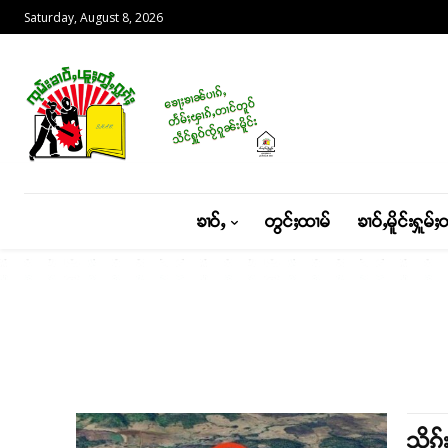
Saturday, August 8, 2026
ၶၢဝ်ႇ
တွင်ႈထၢမ်
ၶၢဝ်ႇမိူင်းႁူမ်ႈ
သိုၵ