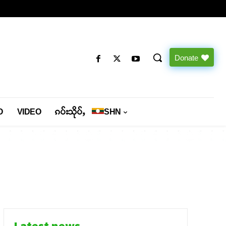
Donate
O
VIDEO
ၵပ်းသိုပ်ႇ
SHN
Latest news