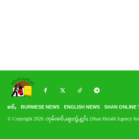
ၶၢဝ်ႇ
BURMESE NEWS
ENGLISH NEWS
SHAN ONLINE 
© Copyright 2026. ၸုမ်းၶၢဝ်ႇၽူႈတွႆႇႁွၵ်ႈ (Shan Herald Agency for 