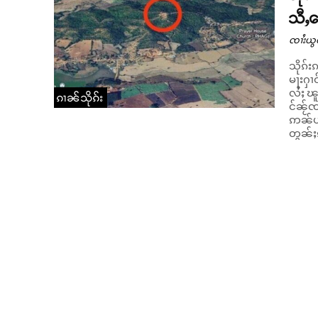
သီႇ
ၸၢႆးယွ
သိုၵ်း
မႃးႁၢဝ
လႆႈ ၽူႈၵွ
ၵၢၼ်သိုၵ်း
င်ၼႂ်ၸ
ဢၼ်ပၵ
တွၼ်ႈၵ