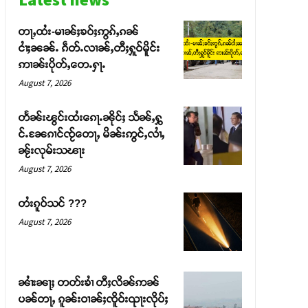
တႃႇထႆး-မၢၼ်ႈၶဝ်ႈဢွၵ်ႇၵၼ်
ငၢႆႈၼၼ်ႉ ၵဵတ်ႉလၢၼ်ႇတီႈႁူဝ်မိူင်း
ဢၢၼ်းပိုတ်ႇတေႉႁႃႉ
August 7, 2026
တႅၼ်းၽွင်းထႆးၵေႃႉၼိုင်ႈ သႅၼ်ႇႁွ
င်ႉၼႄၵၢင်ၸႂ်တေႃႇ မိၼ်းဢွင်ႇလၢႆႇ
ၼႂ်းလုမ်းသၽႃး
August 7, 2026
တႆးၵူဝ်သင် ???
August 7, 2026
ၼၢႆးၼႃႈ တတ်းၶၢႆ တီႈလိၼ်ဢၼ်
ပၼ်တႃႇ ၵူၼ်းဝၢၼ်ႈၸိူဝ်းၺႃးလိုပ်ႈ