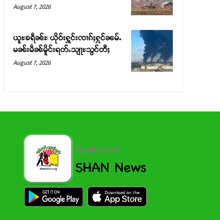
August 7, 2026
ယူႊၶရဵၼ်ႊ ယိုဝ်းႁူင်းၸၢၵ်ႈႁုင်ၼမ်ႉ
မၼ်းမဵၼ်မိူင်းရတ်ႉသျႃႊသွင်တီႈ
August 7, 2026