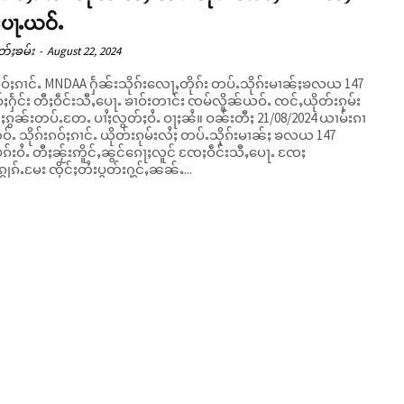
ပေႃႉယဝ်ႉ
တ်ႈၶမ်း
-
August 22, 2024
ၵဝ်ႈၵၢင်ႉ MNDAA ႁႅၼ်းသိုၵ်းလေႃႇတိုၵ်း တပ်ႉသိုၵ်းမၢၼ်ႈၶလယ 147
်ႈႁႅင်း တီႈဝဵင်းသီႇပေႃႉ ၶၢဝ်းတၢင်း ၸမ်လိူၼ်ယဝ်ႉ ၸင်ႇယိုတ်းၵုမ်း
ၼ်းတပ်ႉတႄႉ ပၢႆႈလွတ်ႈဝႆႉ ဝႃႈၼႆ။ ဝၼ်းတီႈ 21/08/2024 ယၢမ်းၵၢ
ဝ်ႉ သိုၵ်းၵဝ်ႈၵၢင်ႉ ယိုတ်းၵုမ်းလႆႈ တပ်ႉသိုၵ်းမၢၼ်ႈ ၶလယ 147
်းဝႆႉ တီႈၼႂ်းဢိူင်ႇၼွင်ၵေႃႈလူင် ၸႄႈဝဵင်းသီႇပေႃႉ ၸႄႈ
ျွၵ်ႉမႄး ၸိုင်ႈတႆးပွတ်းႁွင်ႇၼၼ်ႉ...