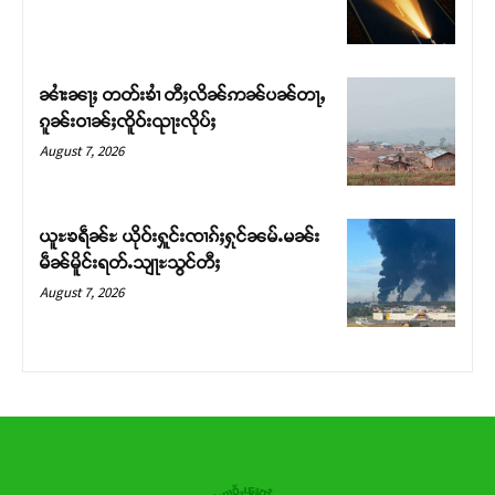
ဝ်ႇၽူႈတွႆႇႁွၵ်ႈ လႆႈယူႇၶႃႈဢေႃႈ။
Donate Now
ၼၢႆးၼႃႈ တတ်းၶၢႆ တီႈလိၼ်ဢၼ်ပၼ်တႃႇ
ၵူၼ်းဝၢၼ်ႈၸိူဝ်းၺႃးလိုပ်ႈ
August 7, 2026
ယူႊၶရဵၼ်ႊ ယိုဝ်းႁူင်းၸၢၵ်ႈႁုင်ၼမ်ႉမၼ်း
မဵၼ်မိူင်းရတ်ႉသျႃႊသွင်တီႈ
August 7, 2026