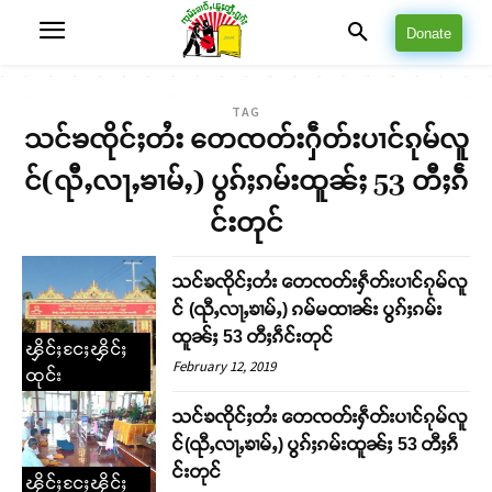
Donate
TAG
သင်ၶၸိုင်ႈတႆး တေၸတ်းႁဵတ်းပၢင်ၵုမ်လူ
င်(ၺီႇလႃႇၶၢမ်ႇ) ပွၵ်ႈၵမ်းထူၼ်ႈ 53 တီႈၵဵ
င်းတုင်
သင်ၶၸိုင်ႈတႆး တေၸတ်းႁဵတ်းပၢင်ၵုမ်လူ
င် (ၺီႇလႃႇၶၢမ်ႇ) ၵမ်မထၢၼ်း ပွၵ်ႈၵမ်း
ထူၼ်ႈ 53 တီႈၵဵင်းတုင်
ၾိင်ႈငႄႈၾိင်ႈ
February 12, 2019
ထုင်း
သင်ၶၸိုင်ႈတႆး တေၸတ်းႁဵတ်းပၢင်ၵုမ်လူ
င်(ၺီႇလႃႇၶၢမ်ႇ) ပွၵ်ႈၵမ်းထူၼ်ႈ 53 တီႈၵဵ
င်းတုင်
ၾိင်ႈငႄႈၾိင်ႈ