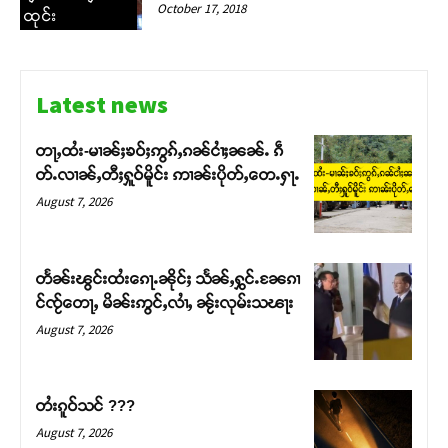
October 17, 2018
ထုင်း
Latest news
တႃႇထႆး-မၢၼ်ႈၶဝ်ႈဢွၵ်ႇၵၼ်ငၢႆႈၼၼ်ႉ ၵဵ
တ်ႉလၢၼ်ႇတီႈႁူဝ်မိူင်း ဢၢၼ်းပိုတ်ႇတေႉႁႃႉ
August 7, 2026
တႅၼ်းၽွင်းထႆးၵေႃႉၼိုင်ႈ သႅၼ်ႇႁွင်ႉၼႄၵၢ
င်ၸႂ်တေႃႇ မိၼ်းဢွင်ႇလၢႆႇ ၼႂ်းလုမ်းသၽႃး
August 7, 2026
Support SHAN
တႆးၵူဝ်သင် ???
တႃႇႁႂ်ႈသဵင်ၵၢင်ၸႂ်ၵူၼ်းမိူင်း ၵူႈတီႈၵူႈလႅၼ်ပေႃးတေၸွ
August 7, 2026
တ်ႇ တူဝ်ႈလုမ်ႈၾႃႉၼၼ်ႉ ၶဝ်ႈႁူမ်ႈၵမ်ႉထႅမ် ၸုမ်းၶၢ