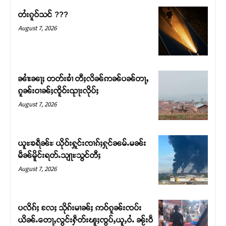
တႆးၵူဝ်သင် ???
August 7, 2026
ၼၢႆးၼႃႈ တတ်းၶၢႆ တီႈလိၼ်ဢၼ်ပၼ်တႃႇ
ၵူၼ်းဝၢၼ်ႈၸိူဝ်းၺႃးလိုပ်ႈ
August 7, 2026
ယူႊၶရဵၼ်ႊ ယိုဝ်းႁူင်းၸၢၵ်ႈႁုင်ၼမ်ႉမၼ်း
Support SHAN
မဵၼ်မိူင်းရတ်ႉသျႃႊသွင်တီႈ
August 7, 2026
တႃႇႁႂ်ႈသဵင်ၵၢင်ၸႂ်ၵူၼ်းမိူင်း ၵူႈတီႈၵူႈလႅၼ်ပေႃးတေၸွ
တ်ႇ တူဝ်ႈလုမ်ႈၾႃႉၼၼ်ႉ ၶဝ်ႈႁူမ်ႈၵမ်ႉထႅမ် ၸုမ်းၶၢ
ဝ်ႇၽူႈတွႆႇႁွၵ်ႈ လႆႈယူႇၶႃႈဢေႃႈ။
ပလိၵ်ႈ လႄႈ သိုၵ်းမၢၼ်ႈ ဢဝ်ၵူၼ်းၸပ်း
ယိၼ်ႉတေႃႇလွင်းႁဵတ်းၽူႈၸွပ်ႇယူႇဝႆႉ ၼႂ်းဝဵ