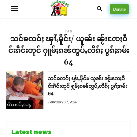
Donate
TAG
သင်ၶၸဝ်ႈ ၾၢႆႇမိူင်း/ ယူၼ်း ၼႂ်းၸႄႈဝဵ
င်းၵဵင်းတုင် ႁူမ်ႈၵၼ်တွပ်ႇလိၵ်ႈ ပွၵ်ႈၵမ်း
64
သင်ၶၸဝ်ႈ ၾၢႆႇမိူင်း/ ယူၼ်း ၼႂ်းၸႄႈဝဵ
င်းၵဵင်းတုင် ႁူမ်ႈၵၼ်တွပ်ႇလိၵ်ႈ ပွၵ်ႈၵမ်း
64
February 27, 2020
ပၢႆးပၺ်ႇၺႃႇ
Latest news