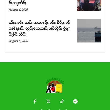
င်းလႃႈသဵဝ်ႈ
Donate Now
August 6, 2026
ဢီႊရၼ်ႊ တင်း ဢမေႊရိၵၼ်ႊ ၶဵင်ႇၵၼ်
ပၼ်ၾၢင်ႉ လွင်ႈတေသၢင်ႈပၢင်တိုၵ်း ႁႂ်ႈႁၢ
ဝ်ႈႁႅင်းထႅင်ႈ
August 6, 2026