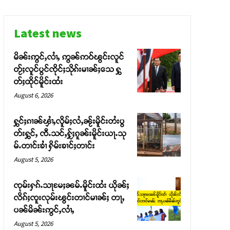
Latest news
မိၼ်းဢွင်ႇလၢႆႇ ဢွၼ်ဢဝ်ၽွင်းလူင်
တႂ်ႈလူင်ပွင်ၸိုင်ႈသိုၵ်းမၢၼ်ႈသေ ႁွ
တ်ႈထိုင်မိူင်းထႆး
August 6, 2026
ႁွင်ႈၵၢၼ်ၾၢႆႇလိူမ်ႈလႆႇၼႂ်းမိူင်းတႆးပွ
တ်းႁွင်ႇ ၸီႉသင်ႇႁႂ်ႈၵူၼ်းမိူင်းယႃႉသု
မ်ႉတၢင်းၶၢႆ ႁိမ်းၶၢင်ႈတၢင်း
August 5, 2026
ၸုမ်းႁၵ်ႉသႃမႄႈၼမ်ႉမိူင်းထႆး ယိုၼ်ႈ
လိၵ်ႈၸူးလုမ်းၽွင်းတၢင်မၢၼ်ႈ တႃႇ
ပၼ်မိၼ်းဢွင်ႇလၢႆႇ
August 5, 2026