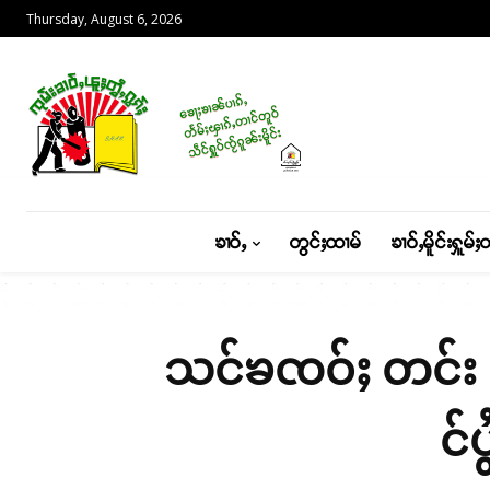
Thursday, August 6, 2026
ၶၢဝ်ႇ
တွင်ႈထၢမ်
ၶၢဝ်ႇမိူင်းႁူမ်ႈ
သင်ၶၸဝ်ႈ တင်း တ
င်