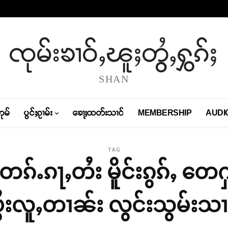
ၸုမ်းၶၢဝ်ႇၽူႈတွႆႇႁွၵ်ႈ
SHAN
တုမ်
ပွင်ႈၵႂၢမ်း
ၶေႃႈထတ်းသၢင်
MEMBERSHIP
AUDI
TAG
ၵ်ႉၵႃႇတႆး မိူင်းၵွၵ်ႇ တ
ပွႆးလူႇတၢၼ်း လွင်းသွမ်းသ