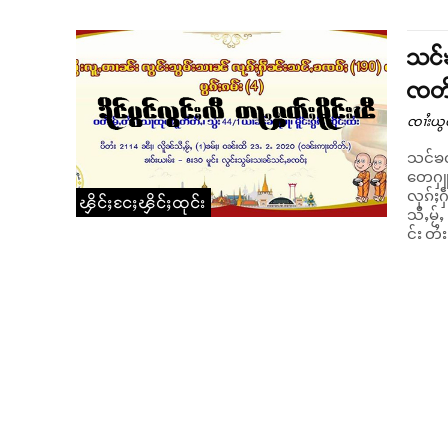
သင်ၶ
ၸတ်း
ၸၢႆးယွ
သင်ၶၸ
တေႁူမ
လုၵ်ႈႁဵၼ်းသင
ၾိင်ႈငႄႈၾိင်ႈထုင်း
သီႇမႂ်
င်း တႆ