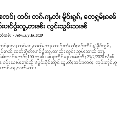
ၸဝ်ႈ တင်း တၵ်ႉၵႃႇတႆး မိူင်းၵွၵ်ႇ တေႁူမ်ႈၵၼ်
ပၢင်ပွႆးလူႇတၢၼ်း လွင်းသွမ်းသၢၼ်
တ်ႈၶမ်း
-
February 18, 2020
ဝ်ႈလႄႈ တၵ်ႉၵႃႇသတ်ႉထႃး ၸၢဝ်းတႆး တီႈၵုင်းထဵပ်ႈ/ မိူင်းၵွၵ်ႇ
်ႈၵၼ် ၸတ်းႁဵတ်းပၢင်ပွႆးလူႇတၢၼ်း လွင်း သွမ်းသၢၼ် တႃႇ
်ၶၸဝ်ႈ 190 တူၼ်။ ပေႃးထိုင်မႃး ဝၼ်းတီႈ 23/2/2020 လိူၼ်
ႇ 1 ၶမ်ႈ ယၢမ်းၵၢင်ၼႂ် 8 မူင်းၶိုင်ႈၸိုင် ယူႇတီႈသင်ၶၸဝ်ႈ၊ ၸုမ်းတူင်ႇဝူ
း၊ တၵ်ႉၵႃႇသတ်ႉထႃး...