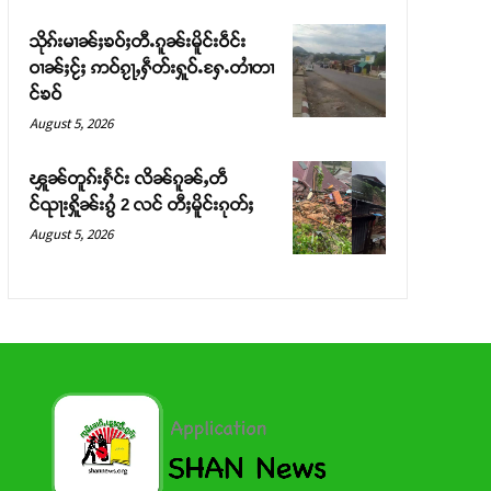
သိုၵ်းမၢၼ်ႈၶဝ်ႈတီႉၵူၼ်းမိူင်းဝဵင်း
ဝၢၼ်ႈငႂ်ႈ ဢဝ်ၵႂႃႇႁဵတ်းႁူဝ်ႉႁႄႉတၢႆတၢ
င်ၶဝ်
August 5, 2026
ၾူၼ်တူၵ်းႁႅင်း လိၼ်ၵူၼ်ႇတဵ
င်ၺႃးႁိူၼ်းၵွႆ 2 လင် တီႈမိူင်းၵုတ်ႈ
August 5, 2026