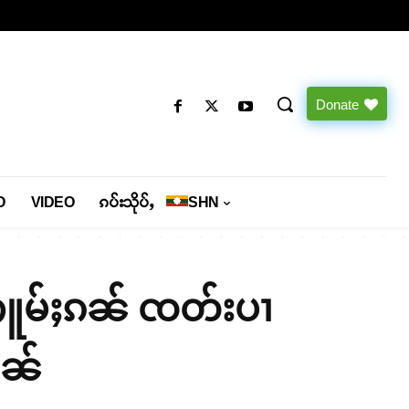
Donate
O
VIDEO
ၵပ်းသိုပ်ႇ
SHN
ေႁူမ်ႈၵၼ် ၸတ်းပၢ
ၢၼ်