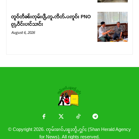
တူဝ်တႅၼ်းၸုမ်းပျီႇတူႉၸိတ်ႉပဢူဝ်း PNO
ၵႂႃႇဝဵင်းပၢင်သၢင်း
August 6, 2026
© Copyright 2026. ၸုမ်းၶၢဝ်ႇၽူႈတွႆႇႁွၵ်ႈ (Shan Herald Agency
for News). All rights reserved.