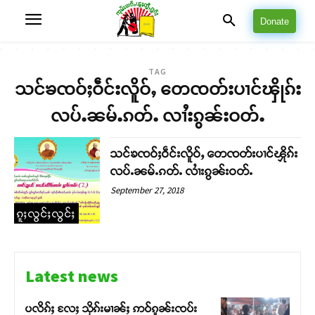
Donate
TAG
သင်ၶၸဝ်ႈဝဵင်းလိူဝ်ႇ တေၸတ်းပၢင်ၾိုၵ်း
လပ်ႉၼမ်ႉၵတ်ႉ လၢႆးၵွၼ်းဝတ်ႉ
သင်ၶၸဝ်ႈဝဵင်းလိူဝ်ႇ တေၸတ်းပၢင်ၾိုၵ်း
လပ်ႉၼမ်ႉၵတ်ႉ လၢႆးၵွၼ်းဝတ်ႉ
September 27, 2018
ၵူႈလွင်ႈလွင်ႈ
Latest news
ပလိၵ်ႈ လႄႈ သိုၵ်းမၢၼ်ႈ ဢဝ်ၵူၼ်းၸပ်း