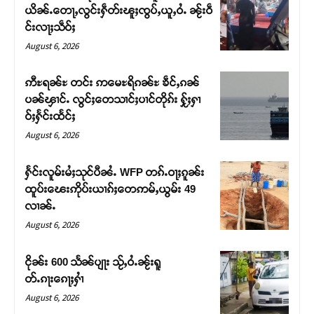
ယိၼ်ႉတေႃႇလွင်းႁဵတ်းၽူႈၸွပ်ႇယူႇဝႆႉ ၼႂ်းဝဵ
င်းလႃႈသဵဝ်ႈ
August 6, 2026
ဢီႊရၼ်ႊ တင်း ဢမေႊရိၵၼ်ႊ ၶဵင်ႇၵၼ်
ပၼ်ၾၢင်ႉ လွင်ႈတေသၢင်ႈပၢင်တိုၵ်း ႁႂ်ႈႁၢ
ဝ်ႈႁႅင်းထႅင်ႈ
August 6, 2026
ႁႅင်းလူမ်းမႆႈသုင်ပီၼႆႉ WFP တၵ်ႉဝႃႈၵူၼ်း
ထူပ်းၽေးဢိုပ်းယၢၵ်ႈတေဢမ်ႇယွမ်း 49
Support SHAN
လၢၼ်ႉ
August 6, 2026
တႃႇႁႂ်ႈသဵင်ၵၢင်ၸႂ်ၵူၼ်းမိူင်း ၵူႈတီႈၵူႈလႅၼ်ပေႃးတေၸွ
တ်ႇ တူဝ်ႈလုမ်ႈၾႃႉၼၼ်ႉ ၶဝ်ႈႁူမ်ႈၵမ်ႉထႅမ် ၸုမ်းၶၢ
ငိုၼ်း 600 သႅၼ်ပျႃး သႂ်ႇဝႆႉၼႂ်းရူ
ဝ်ႇၽူႈတွႆႇႁွၵ်ႈ လႆႈယူႇၶႃႈဢေႃႈ။
တ်ႉၵႃးၵေႃႈႁၢႆ
August 6, 2026
Donate Now