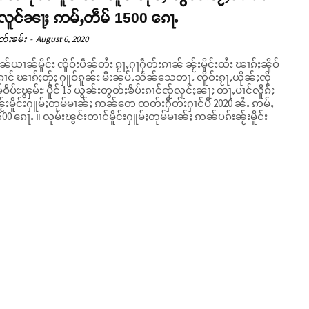
်လူင်ၼႃႈ ဢမ်ႇတဵမ် 1500 ၵေႃႉ
တ်ႈၶမ်း
-
August 6, 2020
ၢၼ်ယၢၼ်မိူင်း ၸိူဝ်းပဵၼ်တႆး ၵႂႃႇႁႃႁဵတ်းၵၢၼ် ၼႂ်းမိူင်းထႆး ၽၢၵ်ႈၼိူဝ်
ၢင် ၽၢၵ်ႈတႂ်ႈ ႁူဝ်ၵူၼ်း မီးၼပ်ႉသႅၼ်သေတႃႉ ၸိူဝ်းၵႂႃႇယိုၼ်ႈၸို
မ်ဝႅပ်ႊၾွမ်ႊ ပိူင် 15 ယွၼ်းတွတ်ႈၶႅပ်းၵၢင်ၸႂ်လူင်ႈၼႃႈ တႃႇပၢင်လိူၵ်ႈ
ႂ်းမိူင်းႁူမ်ႈတုမ်မၢၼ်ႈ ဢၼ်တေ ၸတ်းႁဵတ်းႁၢင်ပီ 2020 ၼႆႉ ဢမ်ႇ
တၢင်မိူင်းႁူမ်ႈတုမ်မၢၼ်ႈ ဢၼ်ပၵ်းၼႂ်းမိူင်း