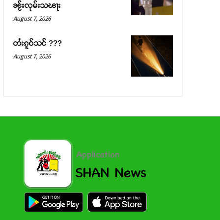
ၼႂ်းလုမ်းသၽႃး
August 7, 2026
တႆးၵူဝ်သင် ???
August 7, 2026