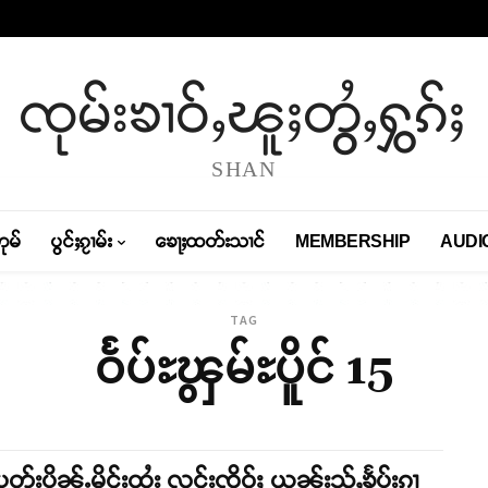
ၸုမ်းၶၢဝ်ႇၽူႈတွႆႇႁွၵ်ႈ
SHAN
တုမ်
ပွင်ႈၵႂၢမ်း
ၶေႃႈထတ်းသၢင်
MEMBERSHIP
AUDI
TAG
ဝႅပ်ႊၾွမ်ႊပိူင် 15
ပတ်းပိုၼ်ႉမိူင်းထႆး လူင်းၸိုဝ်ႈ ယွၼ်းသႂ်ႇၶႅပ်းၵၢ