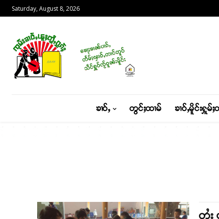
Saturday, August 8, 2026
ၶၢဝ်ႇ
တွင်ႈထၢမ်
ၶၢဝ်ႇမိူင်းႁူမ်ႈ
တႆး 