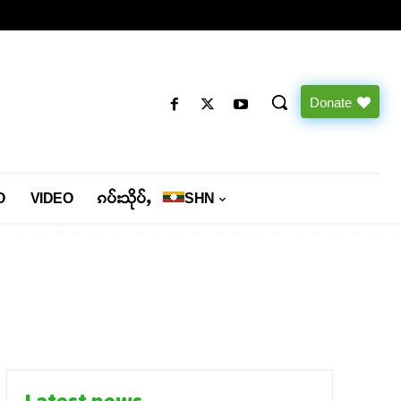
Donate
O
VIDEO
ၵပ်းသိုပ်ႇ
SHN
Latest news