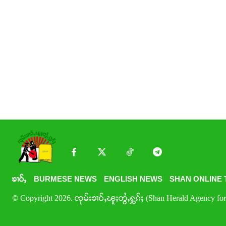
ၶၢဝ်ႇ
BURMESE NEWS
ENGLISH NEWS
SHAN ONLINE 
© Copyright 2026. ၸုမ်းၶၢဝ်ႇၽူႈတွႆႇႁွၵ်ႈ (Shan Herald Agency for 