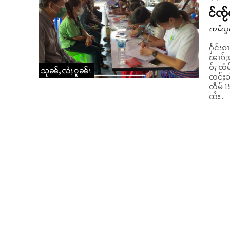
င်ၸႂ
ၸၢႆးယွ
ႁႅင်းၵ
ၽၢၵ်ႈၵ
ဝ်ႈ ထႅ
သုၼ်ႇလႆႈၵူၼ်း
တင်ႈၼ
တဵမ် 1500 ၵေႃႉ ။ လုမ်းၽွင်း
ထႆး...