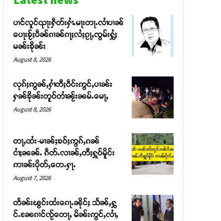
ပၢင်လူင်ၺႃးႁဵတ်းႁၢႆႉမႃးတႃႉလၢႆပၢၼ် ​​
ပေႃးၶႂ်ႈပဵၼ်ၵၢၼ်ၵႃႈလႆႈၵႂႃႇၸွမ်းႁွႆႈ
မၼ်းၶိုၼ်း
August 8, 2026
လုၵ်ႈဢွၼ်ႇႁၢႆတီႈဝဵင်းဢွင်ႇပၢၼ်း
ႁၼ်ၶိုၼ်းတူဝ်တၢႆၼႂ်းၼမ်ႉမေႃႇ
August 8, 2026
တႃႇထႆး-မၢၼ်ႈၶဝ်ႈဢွၵ်ႇၵၼ်
ငၢႆႈၼၼ်ႉ ၵဵတ်ႉလၢၼ်ႇတီႈႁူဝ်မိူင်း
ဢၢၼ်းပိုတ်ႇတေႉႁႃႉ
August 7, 2026
တႅၼ်းၽွင်းထႆးၵေႃႉၼိုင်ႈ သႅၼ်ႇႁွ
င်ႉၼႄၵၢင်ၸႂ်တေႃႇ မိၼ်းဢွင်ႇလၢႆႇ