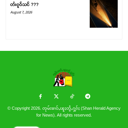
တႆးၵူဝ်သင် ???
August 7, 2026
© Copyright 2026. ၸုမ်းၶၢဝ်ႇၽူႈတွႆႇႁွၵ်ႈ (Shan Herald Agency
for News). All rights reserved.