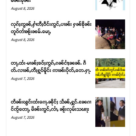
မၼ်းၶိုၼ်း
August 8, 2026
လုၵ်ႈဢွၼ်ႇႁၢႆတီႈဝဵင်းဢွင်ႇပၢၼ်း ႁၼ်ၶိုၼ်း
တူဝ်တၢႆၼႂ်းၼမ်ႉမေႃႇ
August 8, 2026
တႃႇထႆး-မၢၼ်ႈၶဝ်ႈဢွၵ်ႇၵၼ်ငၢႆႈၼၼ်ႉ ၵဵ
တ်ႉလၢၼ်ႇတီႈႁူဝ်မိူင်း ဢၢၼ်းပိုတ်ႇတေႉႁႃႉ
August 7, 2026
Support SHAN
တႃႇႁႂ်ႈသဵင်ၵၢင်ၸႂ်ၵူၼ်းမိူင်း ၵူႈတီႈၵူႈလႅၼ်ပေႃးတေၸွ
တႅၼ်းၽွင်းထႆးၵေႃႉၼိုင်ႈ သႅၼ်ႇႁွင်ႉၼႄၵၢ
တ်ႇ တူဝ်ႈလုမ်ႈၾႃႉၼၼ်ႉ ၶဝ်ႈႁူမ်ႈၵမ်ႉထႅမ် ၸုမ်းၶၢ
င်ၸႂ်တေႃႇ မိၼ်းဢွင်ႇလၢႆႇ ၼႂ်းလုမ်းသၽႃး
ဝ်ႇၽူႈတွႆႇႁွၵ်ႈ လႆႈယူႇၶႃႈဢေႃႈ။
August 7, 2026
Donate Now