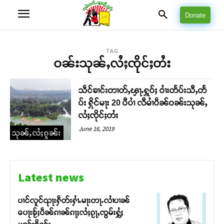
Donate
TAG
ဝၼ်းသုၼ်ႇလႆႈၸိုင်ႈတႆး
သဵင်ၶၢင်းတၢတ်ႇၾႃႉႁူဝ်ႈ ဝၢႆးတႅပ်းသီႇတႅ
ပ်း ႁိုင်မႃး 20 ပီပၢႆ လီမၢႆပဵၼ်ဝၼ်းသုၼ်ႇ
လႆႈၸိုင်ႈတႆး
June 16, 2019
သုၼ်ႇလႆႈၵူၼ်း
Latest news
ပၢင်လူင်ၺႃးႁဵတ်းႁၢႆႉမႃးတႃႉလၢႆပၢၼ် ​​
ပေႃးၶႂ်ႈပဵၼ်ၵၢၼ်ၵႃႈလႆႈၵႂႃႇၸွမ်းႁွႆႈ