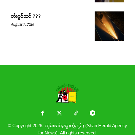
တႆးၵူဝ်သင် ???
August 7, 2026
© Copyright 2026. ၸုမ်းၶၢဝ်ႇၽူႈတွႆႇႁွၵ်ႈ (Shan Herald Agency
for News). All rights reserved.