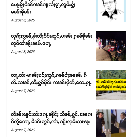
ပေႃးၶႂ်ႈပဵၼ်ၵၢၼ်ၵႃႈလႆႈၵႂႃႇၸွမ်းႁွႆႈ
မၼ်းၶိုၼ်း
August 8, 2026
လုၵ်ႈဢွၼ်ႇႁၢႆတီႈဝဵင်းဢွင်ႇပၢၼ်း ႁၼ်ၶိုၼ်း
တူဝ်တၢႆၼႂ်းၼမ်ႉမေႃႇ
August 8, 2026
တႃႇထႆး-မၢၼ်ႈၶဝ်ႈဢွၵ်ႇၵၼ်ငၢႆႈၼၼ်ႉ ၵဵ
တ်ႉလၢၼ်ႇတီႈႁူဝ်မိူင်း ဢၢၼ်းပိုတ်ႇတေႉႁႃႉ
Support SHAN
August 7, 2026
တႃႇႁႂ်ႈသဵင်ၵၢင်ၸႂ်ၵူၼ်းမိူင်း ၵူႈတီႈၵူႈလႅၼ်ပေႃးတေၸွ
တ်ႇ တူဝ်ႈလုမ်ႈၾႃႉၼၼ်ႉ ၶဝ်ႈႁူမ်ႈၵမ်ႉထႅမ် ၸုမ်းၶၢ
တႅၼ်းၽွင်းထႆးၵေႃႉၼိုင်ႈ သႅၼ်ႇႁွင်ႉၼႄၵၢ
ဝ်ႇၽူႈတွႆႇႁွၵ်ႈ လႆႈယူႇၶႃႈဢေႃႈ။
င်ၸႂ်တေႃႇ မိၼ်းဢွင်ႇလၢႆႇ ၼႂ်းလုမ်းသၽႃး
August 7, 2026
Donate Now