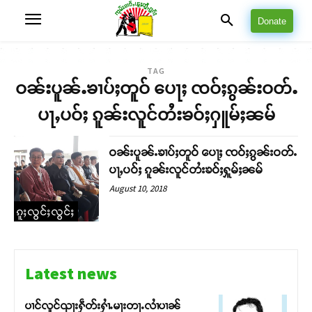
Donate
TAG
ဝၼ်းပူၼ်ႉၶၢပ်ႈတူဝ် ပေႃႈ ၸဝ်ႈၵွၼ်းဝတ်ႉ
ပႃႇပဝ်ႈ ၵူၼ်းလူင်တႆးၶဝ်ႈႁူမ်ႈၼမ်
ဝၼ်းပူၼ်ႉၶၢပ်ႈတူဝ် ပေႃႈ ၸဝ်ႈၵွၼ်းဝတ်ႉ
ပႃႇပဝ်ႈ ၵူၼ်းလူင်တႆးၶဝ်ႈႁူမ်ႈၼမ်
August 10, 2018
ၵူႈလွင်ႈလွင်ႈ
Latest news
ပၢင်လူင်ၺႃးႁဵတ်းႁၢႆႉမႃးတႃႉလၢႆပၢၼ် ​​