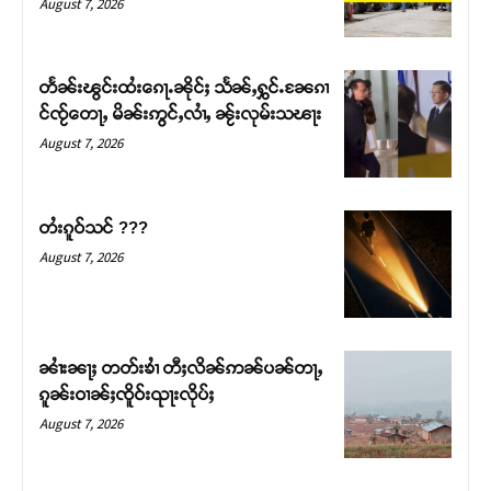
August 7, 2026
တႅၼ်းၽွင်းထႆးၵေႃႉၼိုင်ႈ သႅၼ်ႇႁွင်ႉၼႄၵၢ
င်ၸႂ်တေႃႇ မိၼ်းဢွင်ႇလၢႆႇ ၼႂ်းလုမ်းသၽႃး
August 7, 2026
တႆးၵူဝ်သင် ???
August 7, 2026
Support SHAN
တႃႇႁႂ်ႈသဵင်ၵၢင်ၸႂ်ၵူၼ်းမိူင်း ၵူႈတီႈၵူႈလႅၼ်ပေႃးတေၸွ
ၼၢႆးၼႃႈ တတ်းၶၢႆ တီႈလိၼ်ဢၼ်ပၼ်တႃႇ
တ်ႇ တူဝ်ႈလုမ်ႈၾႃႉၼၼ်ႉ ၶဝ်ႈႁူမ်ႈၵမ်ႉထႅမ် ၸုမ်းၶၢ
ၵူၼ်းဝၢၼ်ႈၸိူဝ်းၺႃးလိုပ်ႈ
ဝ်ႇၽူႈတွႆႇႁွၵ်ႈ လႆႈယူႇၶႃႈဢေႃႈ။
August 7, 2026
Donate Now