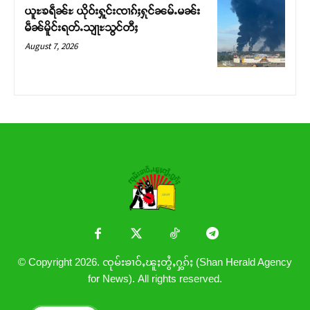
ယူႊၶရဵၼ်ႊ ယိုဝ်းႁူင်းၸၢၵ်ႈႁုင်ၼမ်ႉမၼ်း
မဵၼ်မိူင်းရတ်ႉသျႃႊသွင်တီႈ
August 7, 2026
© Copyright 2026. ၸုမ်းၶၢဝ်ႇၽူႈတွႆႇႁွၵ်ႈ (Shan Herald Agency
for News). All rights reserved.