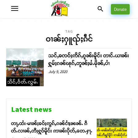
Donate
TAG
ဝၢၼ်ႈႁူၺ်ႈၵဵင်
သင်ႇၶၸဝ်ႈဢိၵ်ႇၵူၼ်းမိူင်း တၢင်ႉယၢၼ်း
ႁူမ်ႈၵၼ်ၽုၵ်ႇတူၼ်ႈမႆႉမိုၼ်ႇပၢႆ
July 9, 2020
သိင်ႇဝႅတ်ႉလွမ်ႉ
Latest news
တႃႇထႆး-မၢၼ်ႈၶဝ်ႈဢွၵ်ႇၵၼ်ငၢႆႈၼၼ်ႉ ၵဵ
တ်ႉလၢၼ်ႇတီႈႁူဝ်မိူင်း ဢၢၼ်းပိုတ်ႇတေႉႁႃႉ