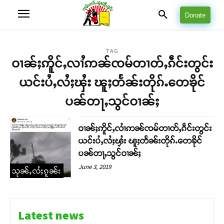
Donate
TAG
ဝၢၼ်ႈဢိူင်ႇလၢႆဢၼ်ၸမ်တၢတ်ႇၵဵင်းတွင်း
ယင်းပႆႇလႆႈၾႆး ၽူႈတႅၼ်းတိုၵ်ႉတေၶိုင်
ပၼ်တႃႇသွင်ဝၢၼ်ႈ
ဝၢၼ်ႈဢိူင်ႇလၢႆဢၼ်ၸမ်တၢတ်ႇၵဵင်းတွင်း
ယင်းပႆႇလႆႈၾႆး ၽူႈတႅၼ်းတိုၵ်ႉတေၶိုင်
ပၼ်တႃႇသွင်ဝၢၼ်ႈ
June 3, 2019
သုၼ်ႇလႆႈၵူၼ်း
Latest news