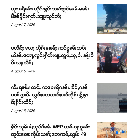
ယူႊၶရဵၼ်ႊ ယိုဝ်းႁူင်းၸၢၵ်ႈႁုင်ၼမ်ႉမၼ်း
မဵၼ်မိူင်းရတ်ႉသျႃႊသွင်တီႈ
August 7, 2026
ပလိၵ်ႈ လႄႈ သိုၵ်းမၢၼ်ႈ ဢဝ်ၵူၼ်းၸပ်း
ယိၼ်ႉတေႃႇလွင်းႁဵတ်းၽူႈၸွပ်ႇယူႇဝႆႉ ၼႂ်းဝဵ
င်းလႃႈသဵဝ်ႈ
August 6, 2026
ဢီႊရၼ်ႊ တင်း ဢမေႊရိၵၼ်ႊ ၶဵင်ႇၵၼ်
Support SHAN
ပၼ်ၾၢင်ႉ လွင်ႈတေသၢင်ႈပၢင်တိုၵ်း ႁႂ်ႈႁၢ
ဝ်ႈႁႅင်းထႅင်ႈ
တႃႇႁႂ်ႈသဵင်ၵၢင်ၸႂ်ၵူၼ်းမိူင်း ၵူႈတီႈၵူႈလႅၼ်ပေႃးတေၸွ
August 6, 2026
တ်ႇ တူဝ်ႈလုမ်ႈၾႃႉၼၼ်ႉ ၶဝ်ႈႁူမ်ႈၵမ်ႉထႅမ် ၸုမ်းၶၢ
ဝ်ႇၽူႈတွႆႇႁွၵ်ႈ လႆႈယူႇၶႃႈဢေႃႈ။
ႁႅင်းလူမ်းမႆႈသုင်ပီၼႆႉ WFP တၵ်ႉဝႃႈၵူၼ်း
ထူပ်းၽေးဢိုပ်းယၢၵ်ႈတေဢမ်ႇယွမ်း 49