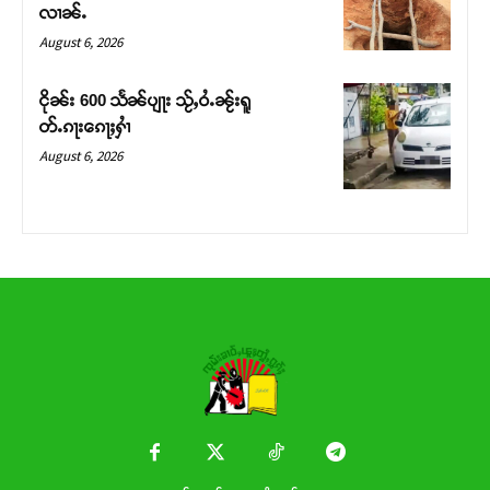
လၢၼ်ႉ
Donate Now
August 6, 2026
ငိုၼ်း 600 သႅၼ်ပျႃး သႂ်ႇဝႆႉၼႂ်းရူ
တ်ႉၵႃးၵေႃႈႁၢႆ
August 6, 2026