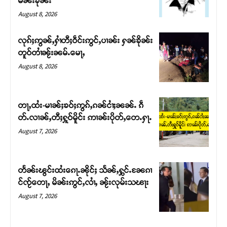
မၼ်းၶိုၼ်း
August 8, 2026
လုၵ်ႈဢွၼ်ႇႁၢႆတီႈဝဵင်းဢွင်ႇပၢၼ်း ႁၼ်ၶိုၼ်း
တူဝ်တၢႆၼႂ်းၼမ်ႉမေႃႇ
August 8, 2026
တႃႇထႆး-မၢၼ်ႈၶဝ်ႈဢွၵ်ႇၵၼ်ငၢႆႈၼၼ်ႉ ၵဵ
တ်ႉလၢၼ်ႇတီႈႁူဝ်မိူင်း ဢၢၼ်းပိုတ်ႇတေႉႁႃႉ
August 7, 2026
Support SHAN
တႃႇႁႂ်ႈသဵင်ၵၢင်ၸႂ်ၵူၼ်းမိူင်း ၵူႈတီႈၵူႈလႅၼ်ပေႃးတေၸွ
တႅၼ်းၽွင်းထႆးၵေႃႉၼိုင်ႈ သႅၼ်ႇႁွင်ႉၼႄၵၢ
တ်ႇ တူဝ်ႈလုမ်ႈၾႃႉၼၼ်ႉ ၶဝ်ႈႁူမ်ႈၵမ်ႉထႅမ် ၸုမ်းၶၢ
င်ၸႂ်တေႃႇ မိၼ်းဢွင်ႇလၢႆႇ ၼႂ်းလုမ်းသၽႃး
ဝ်ႇၽူႈတွႆႇႁွၵ်ႈ လႆႈယူႇၶႃႈဢေႃႈ။
August 7, 2026
Donate Now