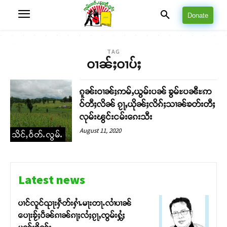
Donate
TAG
ဝၢၼ်ႈဝၢပ်ႈ
ၵူၼ်းဝၢၼ်ႈဢမ်ႇယွမ်းပၼ် ၶွမ်ႊပၼီႊဢ
ဝ်တီႈလိၼ် ၵႂႃႇယိုၼ်ႈလိၵ်ႈသၢၼ်ၶတ်းတီႈ
လုမ်းၽွင်းငမ်းၵေးသီး
August 11, 2020
သိင်ႇဝႅတ်ႉလွမ်ႉ
Latest news
ပၢင်လူင်ၺႃးႁဵတ်းႁၢႆႉမႃးတႃႉလၢႆပၢၼ် ​​
ပေႃးၶႂ်ႈပဵၼ်ၵၢၼ်ၵႃႈလႆႈၵႂႃႇၸွမ်းႁွႆႈ