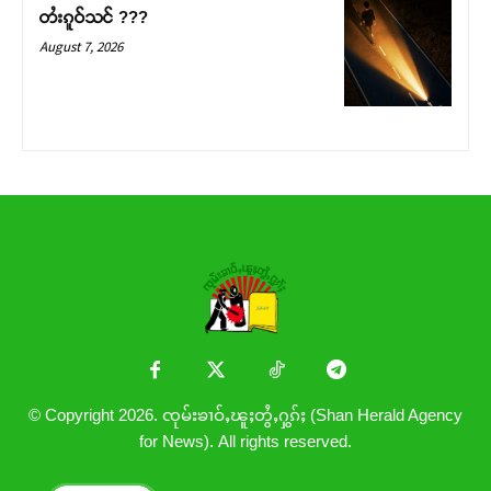
တႆးၵူဝ်သင် ???
August 7, 2026
© Copyright 2026. ၸုမ်းၶၢဝ်ႇၽူႈတွႆႇႁွၵ်ႈ (Shan Herald Agency
for News). All rights reserved.