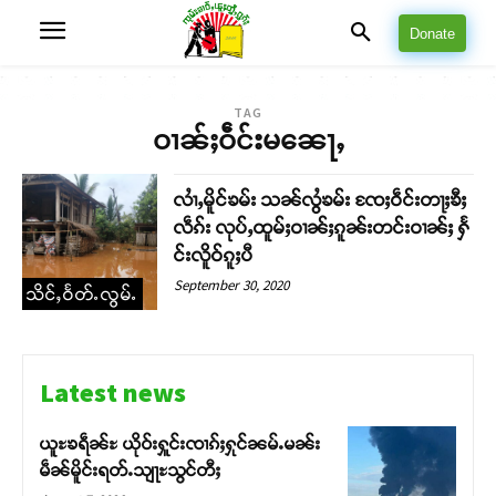
Donate
TAG
ဝၢၼ်ႈဝဵင်းမၼေႃႇ
လၢႆႇမိူင်ၶမ်း သၼ်လွႆၶမ်း ၸႄႈဝဵင်းတႃႈၶီႈ
လဵၵ်း လုပ်ႇထူမ်ႈဝၢၼ်ႈၵူၼ်းတင်းဝၢၼ်ႈ ႁႅ
င်းလိူဝ်ၵူႈပီ
September 30, 2020
သိင်ႇဝႅတ်ႉလွမ်ႉ
Latest news
ယူႊၶရဵၼ်ႊ ယိုဝ်းႁူင်းၸၢၵ်ႈႁုင်ၼမ်ႉမၼ်း
မဵၼ်မိူင်းရတ်ႉသျႃႊသွင်တီႈ