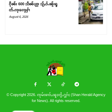
ငိုၼ်း 600 သႅၼ်ပျႃး သႂ်ႇဝႆႉၼႂ်းရူ
တ်ႉၵႃးၵေႃႈႁၢႆ
August 6, 2026
© Copyright 2026. ၸုမ်းၶၢဝ်ႇၽူႈတွႆႇႁွၵ်ႈ (Shan Herald Agency
for News). All rights reserved.