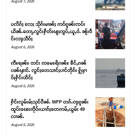
August 7, 2026
ပလိၵ်ႈ လႄႈ သိုၵ်းမၢၼ်ႈ ဢဝ်ၵူၼ်းၸပ်း
ယိၼ်ႉတေႃႇလွင်းႁဵတ်းၽူႈၸွပ်ႇယူႇဝႆႉ ၼႂ်းဝဵ
င်းလႃႈသဵဝ်ႈ
August 6, 2026
ဢီႊရၼ်ႊ တင်း ဢမေႊရိၵၼ်ႊ ၶဵင်ႇၵၼ်
ပၼ်ၾၢင်ႉ လွင်ႈတေသၢင်ႈပၢင်တိုၵ်း ႁႂ်ႈႁၢ
ဝ်ႈႁႅင်းထႅင်ႈ
Support SHAN
August 6, 2026
တႃႇႁႂ်ႈသဵင်ၵၢင်ၸႂ်ၵူၼ်းမိူင်း ၵူႈတီႈၵူႈလႅၼ်ပေႃးတေၸွ
ႁႅင်းလူမ်းမႆႈသုင်ပီၼႆႉ WFP တၵ်ႉဝႃႈၵူၼ်း
တ်ႇ တူဝ်ႈလုမ်ႈၾႃႉၼၼ်ႉ ၶဝ်ႈႁူမ်ႈၵမ်ႉထႅမ် ၸုမ်းၶၢ
ထူပ်းၽေးဢိုပ်းယၢၵ်ႈတေဢမ်ႇယွမ်း 49
ဝ်ႇၽူႈတွႆႇႁွၵ်ႈ လႆႈယူႇၶႃႈဢေႃႈ။
လၢၼ်ႉ
August 6, 2026
Donate Now