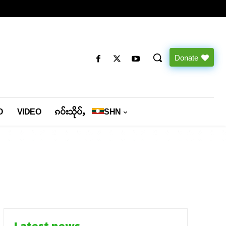
Donate
O
VIDEO
ၵပ်းသိုပ်ႇ
SHN
Latest news