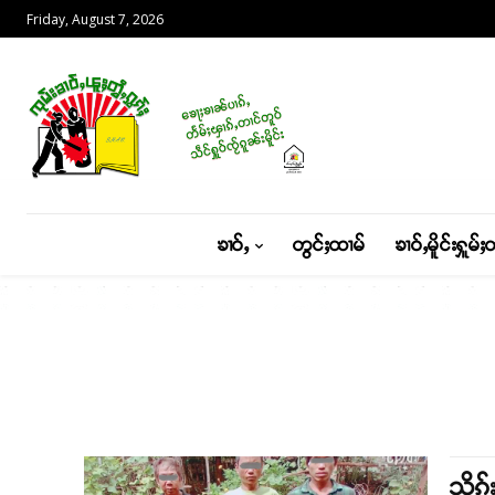
Friday, August 7, 2026
ၶၢဝ်ႇ
တွင်ႈထၢမ်
ၶၢဝ်ႇမိူင်းႁူမ်ႈ
သိုၵ