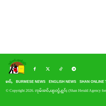
ၶၢဝ်ႇ
BURMESE NEWS
ENGLISH NEWS
SHAN ONLINE 
© Copyright 2026. ၸုမ်းၶၢဝ်ႇၽူႈတွႆႇႁွၵ်ႈ (Shan Herald Agency for 