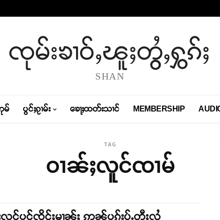
ၸုမ်းၶၢဝ်ႇၽူႈတွႆႇႁွၵ်ႈ
SHAN
တုမ်
ပွင်ႈၵႂၢမ်း
ၶေႃႈထတ်းသၢင်
MEMBERSHIP
AUDI
TAG
ဝၢၼ်ႈလူင်ၸၢမ်
်းလူင်ပွင်ၸိုင်ႈမၢၼ်ႈ ဢၼ်ပၵ်းပႂ်ႉတီႈလွႆ