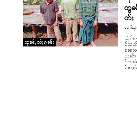
တွၼ်
တ်ႈ
ၸၢႆးယွ
သိုၵ်း
သုၼ်ႇလႆႈၵူၼ်း
င်ၼၼ်
ၼႄးဝႃႈ
ယၢင်။ ဝၼ်းတီႈ 20/9/2020 ယၢမ်းဝၢႆးဝၼ်း မွၵ်ႈ 3 မူင်းၼၼ်ႉ ၵူၼ်းဝၢၼ်
င်ၸၢမ်
ၵ်းလူင