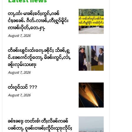
တႃႇထႆး-မၢၼ်ႈၶဝ်ႈဢွၵ်ႇၵၼ်
ငၢႆႈၼၼ်ႉ ၵဵတ်ႉလၢၼ်ႇတီႈႁူဝ်မိူင်း
ဢၢၼ်းပိုတ်ႇတေႉႁႃႉ
August 7, 2026
တႅၼ်းၽွင်းထႆးၵေႃႉၼိုင်ႈ သႅၼ်ႇႁွ
င်ႉၼႄၵၢင်ၸႂ်တေႃႇ မိၼ်းဢွင်ႇလၢႆႇ
ၼႂ်းလုမ်းသၽႃး
August 7, 2026
တႆးၵူဝ်သင် ???
August 7, 2026
ၼၢႆးၼႃႈ တတ်းၶၢႆ တီႈလိၼ်ဢၼ်
ပၼ်တႃႇ ၵူၼ်းဝၢၼ်ႈၸိူဝ်းၺႃးလိုပ်ႈ