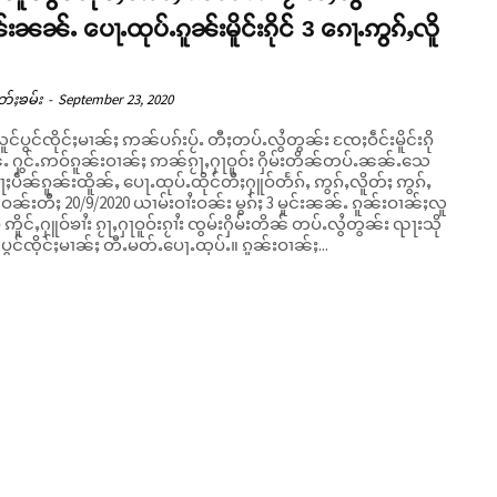
းၼၼ်ႉ ပေႃႉထုပ်ႉၵူၼ်းမိူင်းၵိုင် 3 ၵေႃႉဢွၵ်ႇလိူ
တ်ႈၶမ်း
-
September 23, 2020
လူင်ပွင်ၸိုင်ႈမၢၼ်ႈ ဢၼ်ပၵ်းပႂ်ႉ တီႈတပ်ႉလွႆတွၼ်း ၸႄႈဝဵင်းမိူင်းၵို
ႉ ႁွင်ႉဢဝ်ၵူၼ်းဝၢၼ်ႈ ဢၼ်ၵႂႃႇႁႃဝူဝ်း ႁိမ်းတိၼ်တပ်ႉၼၼ်ႉသေ
ပဵၼ်ၵူၼ်းထိူၼ်ႇ ပေႃႉထုပ်ႉထိုင်တီႈႁူဝ်တႅၵ်ႇ ဢွၵ်ႇလိူတ်ႈ ဢွၵ်ႇ
ႈလူ
 ဢိူင်ႇႁူဝ်ၶၢႆး ၵႂႃႇႁႃဝူဝ်းၵႂၢႆး ၸွမ်းႁိမ်းတိၼ် တပ်ႉလွႆတွၼ်း ၺႃးသို
်ပွင်ၸိုင်ႈမၢၼ်ႈ တီႉမတ်ႉပေႃႉထုပ်ႉ။ ၵူၼ်းဝၢၼ်ႈ...