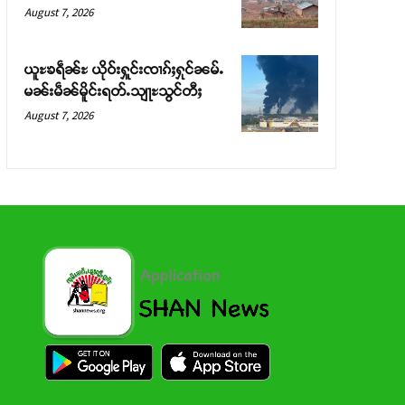
August 7, 2026
ယူႊၶရဵၼ်ႊ ယိုဝ်းႁူင်းၸၢၵ်ႈႁုင်ၼမ်ႉ
မၼ်းမဵၼ်မိူင်းရတ်ႉသျႃႊသွင်တီႈ
August 7, 2026