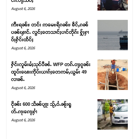
င်းလႃႈသဵဝ်ႈ
August 6, 2026
ဢီႊရၼ်ႊ တင်း ဢမေႊရိၵၼ်ႊ ၶဵင်ႇၵၼ်
ပၼ်ၾၢင်ႉ လွင်ႈတေသၢင်ႈပၢင်တိုၵ်း ႁႂ်ႈႁၢ
ဝ်ႈႁႅင်းထႅင်ႈ
August 6, 2026
ႁႅင်းလူမ်းမႆႈသုင်ပီၼႆႉ WFP တၵ်ႉဝႃႈၵူၼ်း
ထူပ်းၽေးဢိုပ်းယၢၵ်ႈတေဢမ်ႇယွမ်း 49
လၢၼ်ႉ
Support SHAN
August 6, 2026
တႃႇႁႂ်ႈသဵင်ၵၢင်ၸႂ်ၵူၼ်းမိူင်း ၵူႈတီႈၵူႈလႅၼ်ပေႃးတေၸွ
ငိုၼ်း 600 သႅၼ်ပျႃး သႂ်ႇဝႆႉၼႂ်းရူ
တ်ႇ တူဝ်ႈလုမ်ႈၾႃႉၼၼ်ႉ ၶဝ်ႈႁူမ်ႈၵမ်ႉထႅမ် ၸုမ်းၶၢ
တ်ႉၵႃးၵေႃႈႁၢႆ
ဝ်ႇၽူႈတွႆႇႁွၵ်ႈ လႆႈယူႇၶႃႈဢေႃႈ။
August 6, 2026
Donate Now