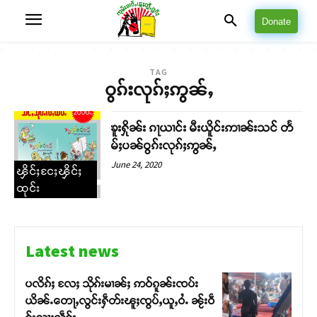
Donate
TAG
ဝွၵ်းလုၵ်ႈဢွၼ်ႇ
ၶူးႁိုၼ်း ၵႃယၢင်း မီးယိူင်းဢၢၼ်းသင် တႅ
မ်ႈပၼ်ဝွၵ်းလုၵ်ႈဢွၼ်ႇ
June 24, 2020
ၾိင်ႈငႄႈၾိင်ႈ
ထုင်း
Latest news
ပလိၵ်ႈ လႄႈ သိုၵ်းမၢၼ်ႈ ဢဝ်ၵူၼ်းၸပ်း
ယိၼ်ႉတေႃႇလွင်းႁဵတ်းၽူႈၸွပ်ႇယူႇဝႆႉ ၼႂ်းဝဵ