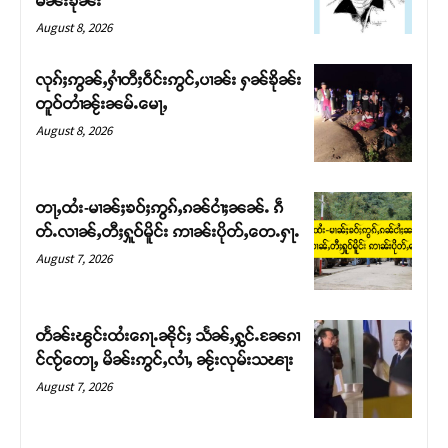
မၼ်းၶိုၼ်း
August 8, 2026
လုၵ်ႈဢွၼ်ႇႁၢႆတီႈဝဵင်းဢွင်ႇပၢၼ်း ႁၼ်ၶိုၼ်း
တူဝ်တၢႆၼႂ်းၼမ်ႉမေႃႇ
August 8, 2026
တႃႇထႆး-မၢၼ်ႈၶဝ်ႈဢွၵ်ႇၵၼ်ငၢႆႈၼၼ်ႉ ၵဵ
တ်ႉလၢၼ်ႇတီႈႁူဝ်မိူင်း ဢၢၼ်းပိုတ်ႇတေႉႁႃႉ
August 7, 2026
Support SHAN
တႃႇႁႂ်ႈသဵင်ၵၢင်ၸႂ်ၵူၼ်းမိူင်း ၵူႈတီႈၵူႈလႅၼ်ပေႃးတေၸွ
တႅၼ်းၽွင်းထႆးၵေႃႉၼိုင်ႈ သႅၼ်ႇႁွင်ႉၼႄၵၢ
တ်ႇ တူဝ်ႈလုမ်ႈၾႃႉၼၼ်ႉ ၶဝ်ႈႁူမ်ႈၵမ်ႉထႅမ် ၸုမ်းၶၢ
င်ၸႂ်တေႃႇ မိၼ်းဢွင်ႇလၢႆႇ ၼႂ်းလုမ်းသၽႃး
ဝ်ႇၽူႈတွႆႇႁွၵ်ႈ လႆႈယူႇၶႃႈဢေႃႈ။
August 7, 2026
Donate Now