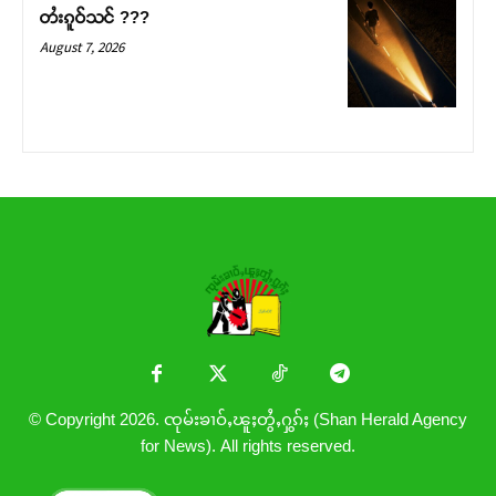
တႆးၵူဝ်သင် ???
August 7, 2026
© Copyright 2026. ၸုမ်းၶၢဝ်ႇၽူႈတွႆႇႁွၵ်ႈ (Shan Herald Agency
for News). All rights reserved.