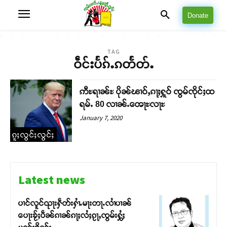
Donate
TAG
ဝဵင်းပႅၵ်ႉၵတႅတ်ႉ
ဢီႊရၢၼ်ႊ ပိုၼ်ၽၢဝ်ႇၵႃႈႁူဝ် ၸွမ်ၸိုင်ႈထ
ရမ်ႉ 80 လၢၼ်ႉၻေႃႊလႃႊ
January 7, 2020
ၵူႈလွင်ႈလွင်ႈ
Latest news
ပၢင်လူင်ၺႃးႁဵတ်းႁၢႆႉမႃးတႃႉလၢႆပၢၼ် ​​
ပေႃးၶႂ်ႈပဵၼ်ၵၢၼ်ၵႃႈလႆႈၵႂႃႇၸွမ်းႁွႆႈ