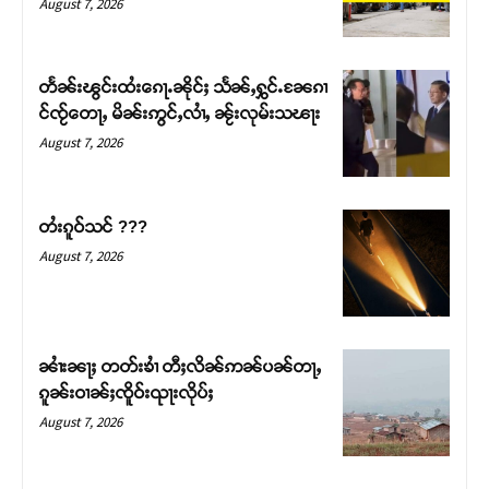
August 7, 2026
တႅၼ်းၽွင်းထႆးၵေႃႉၼိုင်ႈ သႅၼ်ႇႁွင်ႉၼႄၵၢ
င်ၸႂ်တေႃႇ မိၼ်းဢွင်ႇလၢႆႇ ၼႂ်းလုမ်းသၽႃး
August 7, 2026
တႆးၵူဝ်သင် ???
August 7, 2026
Support SHAN
တႃႇႁႂ်ႈသဵင်ၵၢင်ၸႂ်ၵူၼ်းမိူင်း ၵူႈတီႈၵူႈလႅၼ်ပေႃးတေၸွ
ၼၢႆးၼႃႈ တတ်းၶၢႆ တီႈလိၼ်ဢၼ်ပၼ်တႃႇ
တ်ႇ တူဝ်ႈလုမ်ႈၾႃႉၼၼ်ႉ ၶဝ်ႈႁူမ်ႈၵမ်ႉထႅမ် ၸုမ်းၶၢ
ၵူၼ်းဝၢၼ်ႈၸိူဝ်းၺႃးလိုပ်ႈ
ဝ်ႇၽူႈတွႆႇႁွၵ်ႈ လႆႈယူႇၶႃႈဢေႃႈ။
August 7, 2026
Donate Now