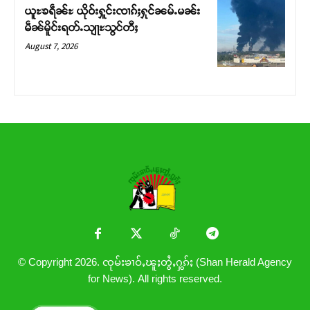
ယူႊၶရဵၼ်ႊ ယိုဝ်းႁူင်းၸၢၵ်ႈႁုင်ၼမ်ႉမၼ်း
မဵၼ်မိူင်းရတ်ႉသျႃႊသွင်တီႈ
August 7, 2026
© Copyright 2026. ၸုမ်းၶၢဝ်ႇၽူႈတွႆႇႁွၵ်ႈ (Shan Herald Agency
for News). All rights reserved.