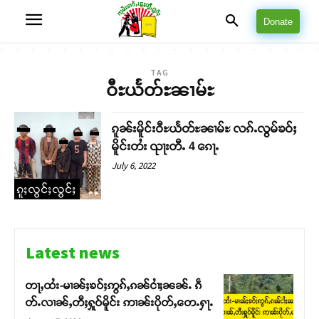
Donate
TAG
ဝီႊယႅတ်ႊၼၢမ်ႊ
ၵူၼ်းမိူင်းဝီႊယႅတ်ႊၼၢမ်ႊ လၵ်ႉလွမ်ၶဝ်ႈ
မိူင်းတႆး ၺႃးတီႉ 4 ၵေႃႉ
July 6, 2022
ၵူႈလွင်ႈလွင်ႈ
Latest news
တႃႇထႆး-မၢၼ်ႈၶဝ်ႈဢွၵ်ႇၵၼ်ငၢႆႈၼၼ်ႉ ၵဵ
တ်ႉလၢၼ်ႇတီႈႁူဝ်မိူင်း ဢၢၼ်းပိုတ်ႇတေႉႁႃႉ