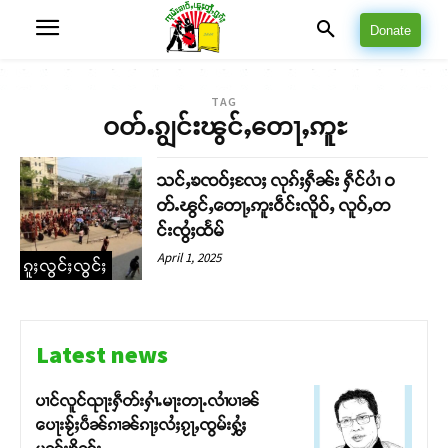
Donate
TAG
ဝတ်ႉၵျွင်းၽွင်ႇတေႃႇဢူႊ
သင်ႇၶၸဝ်ႈလႄႈ လုၵ်ႈႁဵၼ်း ႁဵင်ပၢႆ ဝ
တ်ႉၽွင်ႇတေႃႇဢူးဝဵင်းလိူဝ်ႇ လူဝ်ႇတ
င်းၸွႆႈထႅမ်
April 1, 2025
ၵူႈလွင်ႈလွင်ႈ
Latest news
ပၢင်လူင်ၺႃးႁဵတ်းႁၢႆႉမႃးတႃႉလၢႆပၢၼ် ​​
ပေႃးၶႂ်ႈပဵၼ်ၵၢၼ်ၵႃႈလႆႈၵႂႃႇၸွမ်းႁွႆႈ