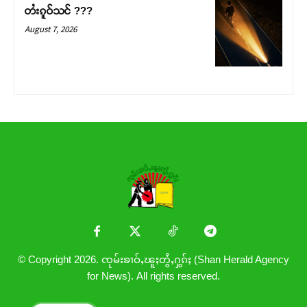
တႆးၵူဝ်သင် ???
August 7, 2026
© Copyright 2026. ၸုမ်းၶၢဝ်ႇၽူႈတွႆႇႁွၵ်ႈ (Shan Herald Agency
for News). All rights reserved.