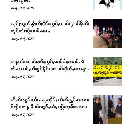
မၼ်းၶိုၼ်း
August 8, 2026
လုၵ်ႈဢွၼ်ႇႁၢႆတီႈဝဵင်းဢွင်ႇပၢၼ်း ႁၼ်ၶိုၼ်း
တူဝ်တၢႆၼႂ်းၼမ်ႉမေႃႇ
August 8, 2026
တႃႇထႆး-မၢၼ်ႈၶဝ်ႈဢွၵ်ႇၵၼ်ငၢႆႈၼၼ်ႉ ၵဵ
တ်ႉလၢၼ်ႇတီႈႁူဝ်မိူင်း ဢၢၼ်းပိုတ်ႇတေႉႁႃႉ
August 7, 2026
Support SHAN
တႃႇႁႂ်ႈသဵင်ၵၢင်ၸႂ်ၵူၼ်းမိူင်း ၵူႈတီႈၵူႈလႅၼ်ပေႃးတေၸွ
တႅၼ်းၽွင်းထႆးၵေႃႉၼိုင်ႈ သႅၼ်ႇႁွင်ႉၼႄၵၢ
တ်ႇ တူဝ်ႈလုမ်ႈၾႃႉၼၼ်ႉ ၶဝ်ႈႁူမ်ႈၵမ်ႉထႅမ် ၸုမ်းၶၢ
င်ၸႂ်တေႃႇ မိၼ်းဢွင်ႇလၢႆႇ ၼႂ်းလုမ်းသၽႃး
ဝ်ႇၽူႈတွႆႇႁွၵ်ႈ လႆႈယူႇၶႃႈဢေႃႈ။
August 7, 2026
Donate Now