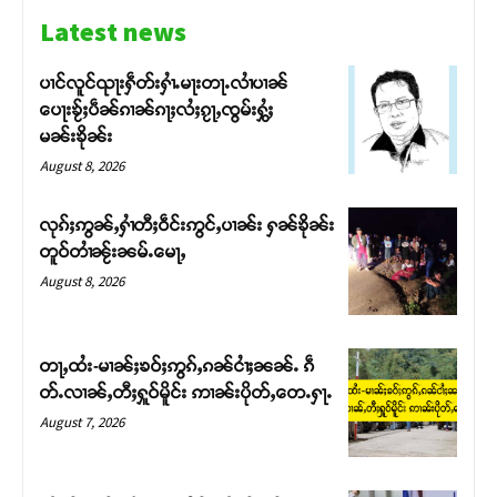
Latest news
ပၢင်လူင်ၺႃးႁဵတ်းႁၢႆႉမႃးတႃႉလၢႆပၢၼ် ​​
ပေႃးၶႂ်ႈပဵၼ်ၵၢၼ်ၵႃႈလႆႈၵႂႃႇၸွမ်းႁွႆႈ
မၼ်းၶိုၼ်း
August 8, 2026
လုၵ်ႈဢွၼ်ႇႁၢႆတီႈဝဵင်းဢွင်ႇပၢၼ်း ႁၼ်ၶိုၼ်း
တူဝ်တၢႆၼႂ်းၼမ်ႉမေႃႇ
August 8, 2026
Support SHAN
တႃႇထႆး-မၢၼ်ႈၶဝ်ႈဢွၵ်ႇၵၼ်ငၢႆႈၼၼ်ႉ ၵဵ
တ်ႉလၢၼ်ႇတီႈႁူဝ်မိူင်း ဢၢၼ်းပိုတ်ႇတေႉႁႃႉ
တႃႇႁႂ်ႈသဵင်ၵၢင်ၸႂ်ၵူၼ်းမိူင်း ၵူႈတီႈၵူႈလႅၼ်ပေႃးတေၸွ
August 7, 2026
တ်ႇ တူဝ်ႈလုမ်ႈၾႃႉၼၼ်ႉ ၶဝ်ႈႁူမ်ႈၵမ်ႉထႅမ် ၸုမ်းၶၢ
ဝ်ႇၽူႈတွႆႇႁွၵ်ႈ လႆႈယူႇၶႃႈဢေႃႈ။