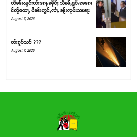
တႅၼ်းၽွင်းထႆးၵေႃႉၼိုင်ႈ သႅၼ်ႇႁွင်ႉၼႄၵၢ
င်ၸႂ်တေႃႇ မိၼ်းဢွင်ႇလၢႆႇ ၼႂ်းလုမ်းသၽႃး
Donate Now
August 7, 2026
တႆးၵူဝ်သင် ???
August 7, 2026