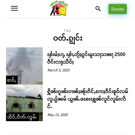
Donate
TAG
ဝတ်ႉၵျွင်း
ၾႆးမႆႈပႃႇ ၾၢႆႇတႂ်ႈၵွင်းမူးသႃသၼႃ 2500
ဝဵင်းလႃႈသဵဝ်ႈ
March 5, 2025
ၶၢဝ်ႇ
ႁိူၼ်းၵူၼ်းဝၢၼ်ႈၼႂ်းၵိင်ႇၸႄႈဝဵင်းၶူဝ်လမ်
လူႉၵွႆၼမ် ယွၼ်ႉၽေးၾူၼ်လူင်လူမ်းလႅ
င်ႉ
May 13, 2020
သိင်ႇဝႅတ်ႉလွမ်ႉ