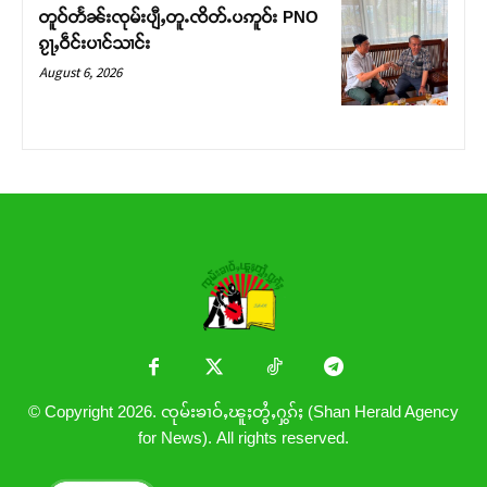
တူဝ်တႅၼ်းၸုမ်းပျီႇတူႉၸိတ်ႉပဢူဝ်း PNO
ၵႂႃႇဝဵင်းပၢင်သၢင်း
August 6, 2026
© Copyright 2026. ၸုမ်းၶၢဝ်ႇၽူႈတွႆႇႁွၵ်ႈ (Shan Herald Agency
for News). All rights reserved.