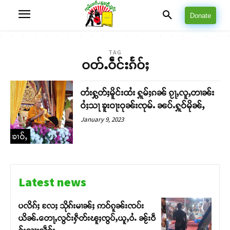
Donate
TAG
ဝတ်ႉဝဵင်းၵႅဝ်ႈ
တႆးႁွတ်ႈမိူင်းထႆး ႁူမ်ႈၵၼ် ၵႂႃႇလူႇတၢၼ်း
ဝႆႈသႃ ၶူးဝႃးဝုၼ်းၸုမ်ႉ ၼပ်ႉႁူဝ်မိုၼ်ႇ
January 9, 2023
ၶၢဝ်ႇ
Latest news
ပလိၵ်ႈ လႄႈ သိုၵ်းမၢၼ်ႈ ဢဝ်ၵူၼ်းၸပ်း
ယိၼ်ႉတေႃႇလွင်းႁဵတ်းၽူႈၸွပ်ႇယူႇဝႆႉ ၼႂ်းဝဵ