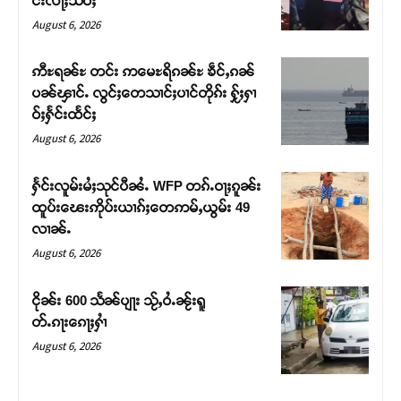
င်းလႃႈသဵဝ်ႈ
August 6, 2026
ဢီႊရၼ်ႊ တင်း ဢမေႊရိၵၼ်ႊ ၶဵင်ႇၵၼ်
ပၼ်ၾၢင်ႉ လွင်ႈတေသၢင်ႈပၢင်တိုၵ်း ႁႂ်ႈႁၢ
ဝ်ႈႁႅင်းထႅင်ႈ
August 6, 2026
ႁႅင်းလူမ်းမႆႈသုင်ပီၼႆႉ WFP တၵ်ႉဝႃႈၵူၼ်း
ထူပ်းၽေးဢိုပ်းယၢၵ်ႈတေဢမ်ႇယွမ်း 49
လၢၼ်ႉ
Support SHAN
August 6, 2026
တႃႇႁႂ်ႈသဵင်ၵၢင်ၸႂ်ၵူၼ်းမိူင်း ၵူႈတီႈၵူႈလႅၼ်ပေႃးတေၸွ
ငိုၼ်း 600 သႅၼ်ပျႃး သႂ်ႇဝႆႉၼႂ်းရူ
တ်ႇ တူဝ်ႈလုမ်ႈၾႃႉၼၼ်ႉ ၶဝ်ႈႁူမ်ႈၵမ်ႉထႅမ် ၸုမ်းၶၢ
တ်ႉၵႃးၵေႃႈႁၢႆ
ဝ်ႇၽူႈတွႆႇႁွၵ်ႈ လႆႈယူႇၶႃႈဢေႃႈ။
August 6, 2026
Donate Now