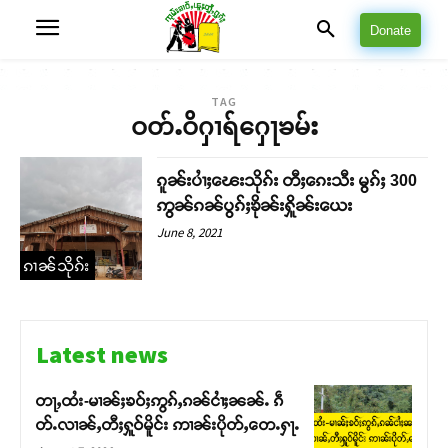
Donate
TAG
ဝတ်ႉဝိႁၢရ်ႁေႃၶမ်း
ၵူၼ်းပၢႆႈၽေးသိုၵ်း တီႈၵေးသီး မွၵ်ႈ 300
ဢွၼ်ၵၼ်ပွၵ်ႈၶိုၼ်းႁိူၼ်းယေး
June 8, 2021
ၵၢၼ်သိုၵ်း
Latest news
တႃႇထႆး-မၢၼ်ႈၶဝ်ႈဢွၵ်ႇၵၼ်ငၢႆႈၼၼ်ႉ ၵဵ
တ်ႉလၢၼ်ႇတီႈႁူဝ်မိူင်း ဢၢၼ်းပိုတ်ႇတေႉႁႃႉ