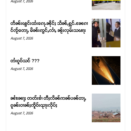
August 7, 2026
တႅၼ်းၽွင်းထႆးၵေႃႉၼိုင်ႈ သႅၼ်ႇႁွင်ႉၼႄၵၢ
င်ၸႂ်တေႃႇ မိၼ်းဢွင်ႇလၢႆႇ ၼႂ်းလုမ်းသၽႃး
August 7, 2026
တႆးၵူဝ်သင် ???
August 7, 2026
Support SHAN
တႃႇႁႂ်ႈသဵင်ၵၢင်ၸႂ်ၵူၼ်းမိူင်း ၵူႈတီႈၵူႈလႅၼ်ပေႃးတေၸွ
ၼၢႆးၼႃႈ တတ်းၶၢႆ တီႈလိၼ်ဢၼ်ပၼ်တႃႇ
တ်ႇ တူဝ်ႈလုမ်ႈၾႃႉၼၼ်ႉ ၶဝ်ႈႁူမ်ႈၵမ်ႉထႅမ် ၸုမ်းၶၢ
ၵူၼ်းဝၢၼ်ႈၸိူဝ်းၺႃးလိုပ်ႈ
ဝ်ႇၽူႈတွႆႇႁွၵ်ႈ လႆႈယူႇၶႃႈဢေႃႈ။
August 7, 2026
Donate Now