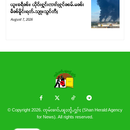
ယူႊၶရဵၼ်ႊ ယိုဝ်းႁူင်းၸၢၵ်ႈႁုင်ၼမ်ႉမၼ်း
မဵၼ်မိူင်းရတ်ႉသျႃႊသွင်တီႈ
August 7, 2026
© Copyright 2026. ၸုမ်းၶၢဝ်ႇၽူႈတွႆႇႁွၵ်ႈ (Shan Herald Agency
for News). All rights reserved.