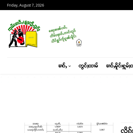
Friday, August 7, 2026
ၶၢဝ်ႇ
တွင်ႈထၢမ်
ၶၢဝ်ႇမိူင်းႁူမ်ႈ
လိူၵ