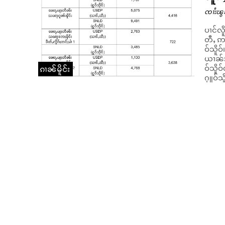
ၸၢႆးၽွ
ပၢင်လိ
တီႇ ဢ
ဝ်သိူဝ်၊ ၵ
ယၢၼ်း
ဝ်သိူဝ
ၵၢၼ်မိူင်း
ႁူဝ်သိူ