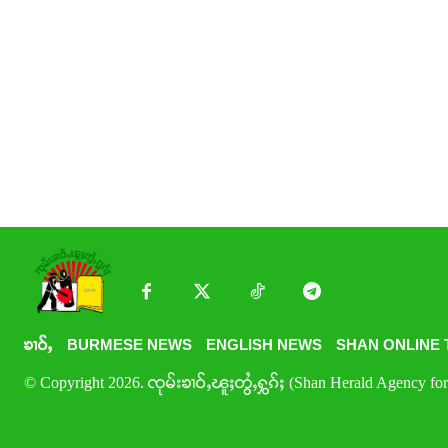
ၶၢဝ်ႇ
BURMESE NEWS
ENGLISH NEWS
SHAN ONLINE 
© Copyright 2026. ၸုမ်းၶၢဝ်ႇၽူႈတွႆႇႁွၵ်ႈ (Shan Herald Agency for 