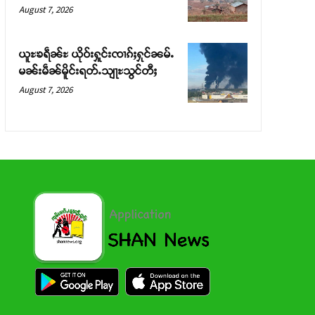
August 7, 2026
ယူႊၶရဵၼ်ႊ ယိုဝ်းႁူင်းၸၢၵ်ႈႁုင်ၼမ်ႉ
မၼ်းမဵၼ်မိူင်းရတ်ႉသျႃႊသွင်တီႈ
August 7, 2026