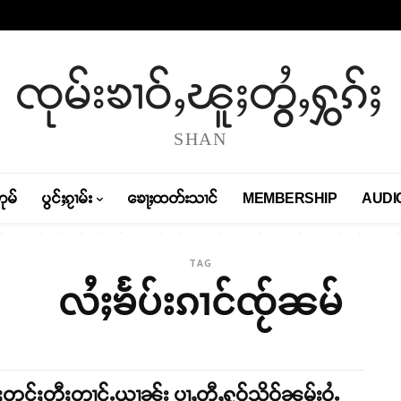
ၸုမ်းၶၢဝ်ႇၽူႈတွႆႇႁွၵ်ႈ
SHAN
တုမ်
ပွင်ႈၵႂၢမ်း
ၶေႃႈထတ်းသၢင်
MEMBERSHIP
AUDI
TAG
လႆႈၶႅပ်းၵၢင်ၸႂ်ၼမ်
်ႈတင်ႈတီႈတၢင်ႉယၢၼ်း ပႃႇတီႇႁူဝ်သိူဝ်ၼမ်းဝႆႉ