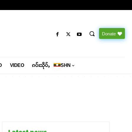
Donate
O
VIDEO
ၵပ်းသိုပ်ႇ
SHN
Latest news