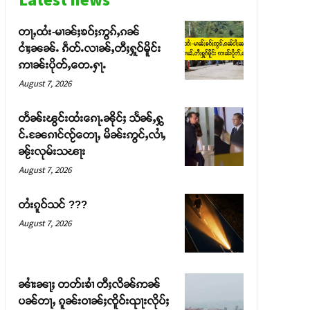
တႃႇထႆး-မၢၼ်ႈၶဝ်ႈဢွၵ်ႇၵၼ်
ငၢႆႈၼၼ်ႉ ၵဵတ်ႉလၢၼ်ႇတီႈႁူဝ်မိူင်း
ဢၢၼ်းပိုတ်ႇတေႉႁႃႉ
August 7, 2026
တႅၼ်းၽွင်းထႆးၵေႃႉၼိုင်ႈ သႅၼ်ႇႁွ
င်ႉၼႄၵၢင်ၸႂ်တေႃႇ မိၼ်းဢွင်ႇလၢႆႇ
ၼႂ်းလုမ်းသၽႃး
August 7, 2026
တႆးၵူဝ်သင် ???
August 7, 2026
ၼၢႆးၼႃႈ တတ်းၶၢႆ တီႈလိၼ်ဢၼ်
ပၼ်တႃႇ ၵူၼ်းဝၢၼ်ႈၸိူဝ်းၺႃးလိုပ်ႈ