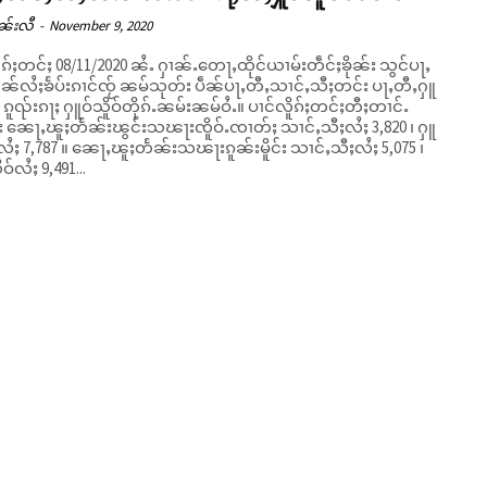
ၼ်းလီ
-
November 9, 2020
ူၵ်ႈတင်ႈ 08/11/2020 ၼႆႉ ႁၢၼ်ႉတေႃႇထိုင်ယၢမ်းတဵင်ႈၶိုၼ်း သွင်ပႃႇ
ၼ်လႆႈၶႅပ်းၵၢင်ၸႂ် ၼမ်သုတ်း ပဵၼ်ပႃႇတီႇသၢင်ႇသီႈတင်း ပႃႇတီႇႁူ
ူၺ်းၵႃႈ ႁူဝ်သိူဝ်တိုၵ်ႉၼမ်းၼမ်ဝႆႉ။ ပၢင်လိူၵ်ႈတင်ႈတီႈတၢင်ႉ
 ၼေႃႇၽူႈတႅၼ်းၽွင်းသၽႃးၸိူဝ်ႉၸၢတ်ႈ သၢင်ႇသီႈလႆႈ 3,820 ၊ ႁူ
်လႆႈ 7,787 ။ ၼေႃႇၽူႈတႅၼ်းသၽႃးၵူၼ်းမိူင်း သၢင်ႇသီႈလႆႈ 5,075 ၊
ဝ်လႆႈ 9,491...