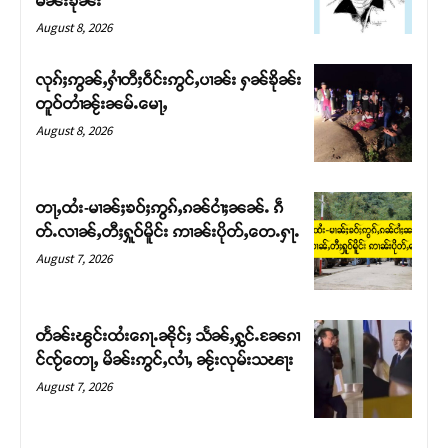
မၼ်းၶိုၼ်း
August 8, 2026
လုၵ်ႈဢွၼ်ႇႁၢႆတီႈဝဵင်းဢွင်ႇပၢၼ်း ႁၼ်ၶိုၼ်း
တူဝ်တၢႆၼႂ်းၼမ်ႉမေႃႇ
August 8, 2026
တႃႇထႆး-မၢၼ်ႈၶဝ်ႈဢွၵ်ႇၵၼ်ငၢႆႈၼၼ်ႉ ၵဵ
တ်ႉလၢၼ်ႇတီႈႁူဝ်မိူင်း ဢၢၼ်းပိုတ်ႇတေႉႁႃႉ
August 7, 2026
Support SHAN
တႃႇႁႂ်ႈသဵင်ၵၢင်ၸႂ်ၵူၼ်းမိူင်း ၵူႈတီႈၵူႈလႅၼ်ပေႃးတေၸွ
တႅၼ်းၽွင်းထႆးၵေႃႉၼိုင်ႈ သႅၼ်ႇႁွင်ႉၼႄၵၢ
တ်ႇ တူဝ်ႈလုမ်ႈၾႃႉၼၼ်ႉ ၶဝ်ႈႁူမ်ႈၵမ်ႉထႅမ် ၸုမ်းၶၢ
င်ၸႂ်တေႃႇ မိၼ်းဢွင်ႇလၢႆႇ ၼႂ်းလုမ်းသၽႃး
ဝ်ႇၽူႈတွႆႇႁွၵ်ႈ လႆႈယူႇၶႃႈဢေႃႈ။
August 7, 2026
Donate Now