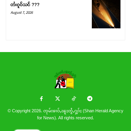
တႆးၵူဝ်သင် ???
August 7, 2026
© Copyright 2026. ၸုမ်းၶၢဝ်ႇၽူႈတွႆႇႁွၵ်ႈ (Shan Herald Agency
for News). All rights reserved.