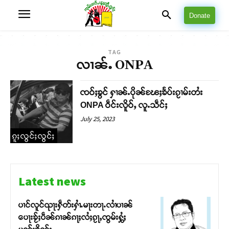
Donate
TAG
လၢၼ်ႉ ONPA
ၸဝ်ႈၶွင် ႁၢၼ်ႉပိုၼ်ၽႄႈၶႅပ်းၵႂၢမ်းတႆး
ONPA ဝဵင်းလိူဝ်ႇ လူႉသဵင်ႈ
July 25, 2023
ၵူႈလွင်ႈလွင်ႈ
Latest news
ပၢင်လူင်ၺႃးႁဵတ်းႁၢႆႉမႃးတႃႉလၢႆပၢၼ် ​​
ပေႃးၶႂ်ႈပဵၼ်ၵၢၼ်ၵႃႈလႆႈၵႂႃႇၸွမ်းႁွႆႈ