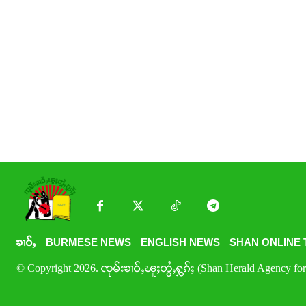
ၶၢဝ်ႇ
BURMESE NEWS
ENGLISH NEWS
SHAN ONLINE 
© Copyright 2026. ၸုမ်းၶၢဝ်ႇၽူႈတွႆႇႁွၵ်ႈ (Shan Herald Agency for 