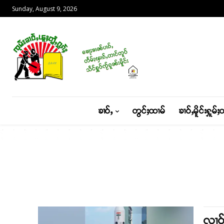
Sunday, August 9, 2026
ၶၢဝ်ႇ
တွင်ႈထၢမ်
ၶၢဝ်ႇမိူင်းႁူမ်ႈ
လၢဝ်