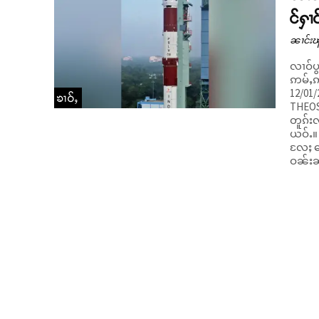
င်ႁၢ
ၼၢင်းၽ
လၢဝ်ပွ
ဢမ်ႇဢွင
12/01/
ၶၢဝ်ႇ
THEOS-2A ၶိုၼ်ႈၵႂႃႇၼိူဝ်ၵၢင်ႁၢဝ်သေတႃႉ ၶ
တူၵ်း
ယဝ်ႉ။ ၵဵဝ်ႇလူၺ်ႈလွင်ႈၼႆႉသေ ဢေႊၵျႅၼ်ႊသီႊၾၢႆႇလွၵ်းလၢႆးပၢႆးသၢ
လႄႈ ၶေ
ဝၼ်းၼၼ