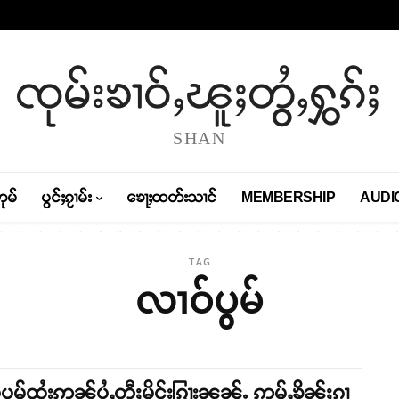
ၸုမ်းၶၢဝ်ႇၽူႈတွႆႇႁွၵ်ႈ
SHAN
တုမ်
ပွင်ႈၵႂၢမ်း
ၶေႃႈထတ်းသၢင်
MEMBERSHIP
AUDI
TAG
လၢဝ်ပွမ်
ပွမ်ထႆးဢၼ်ပွႆႇတီႈမိူင်းၵြႃးၼၼ်ႉ ဢမ်ႇၶိုၼ်ႈၵၢ