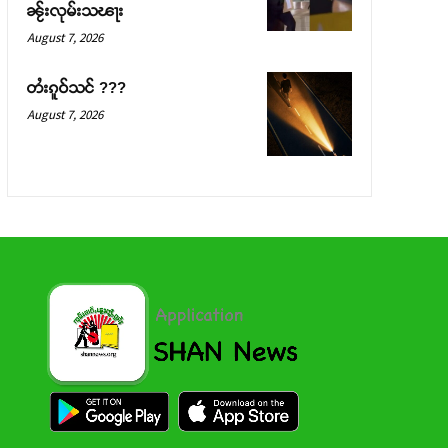
ၼႂ်းလုမ်းသၽႃး
August 7, 2026
တႆးၵူဝ်သင် ???
August 7, 2026