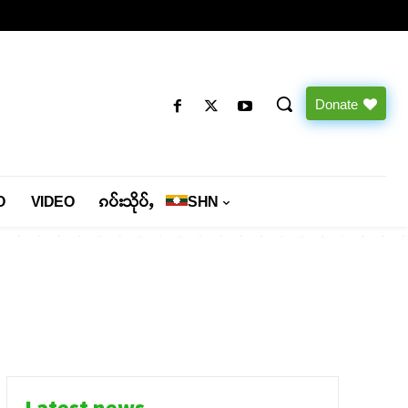
Donate
O
VIDEO
ၵပ်းသိုပ်ႇ
SHN
Latest news