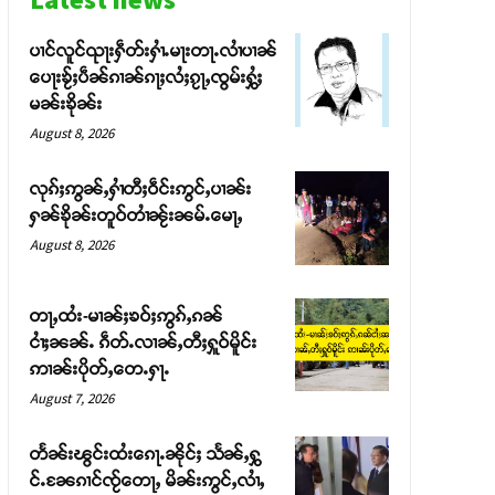
ပၢင်လူင်ၺႃးႁဵတ်းႁၢႆႉမႃးတႃႉလၢႆပၢၼ် ​​
ပေႃးၶႂ်ႈပဵၼ်ၵၢၼ်ၵႃႈလႆႈၵႂႃႇၸွမ်းႁွႆႈ
မၼ်းၶိုၼ်း
August 8, 2026
လုၵ်ႈဢွၼ်ႇႁၢႆတီႈဝဵင်းဢွင်ႇပၢၼ်း
ႁၼ်ၶိုၼ်းတူဝ်တၢႆၼႂ်းၼမ်ႉမေႃႇ
August 8, 2026
တႃႇထႆး-မၢၼ်ႈၶဝ်ႈဢွၵ်ႇၵၼ်
ငၢႆႈၼၼ်ႉ ၵဵတ်ႉလၢၼ်ႇတီႈႁူဝ်မိူင်း
ဢၢၼ်းပိုတ်ႇတေႉႁႃႉ
August 7, 2026
တႅၼ်းၽွင်းထႆးၵေႃႉၼိုင်ႈ သႅၼ်ႇႁွ
င်ႉၼႄၵၢင်ၸႂ်တေႃႇ မိၼ်းဢွင်ႇလၢႆႇ