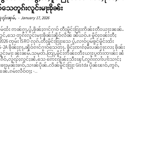
ဝ်သေတူၵ်းလူင်းမႃးၶိုၼ်း
ူၺ်းၼုမ်ႇ
-
January 17, 2026
မ်ထႆး ဢၼ်ၵႂႃႇပွႆႇၶိုၼ်ႈၵၢင်ႁၢဝ် တီႈမိူင်းၵြႃးဢိၼ်ႊတီႊယႃႊၼၼ်ႉ
်ႇသေ တူၵ်းလူင်းမႃးၶိုၼ်းၼိူဝ်လိၼ် ၼႆယဝ်ႉ။ မိူဝ်ႈဝၼ်းတီႈ
2026 ၸုမ်း ISRO လုၵ်ႉတီႈမိူင်းၵြႃးသေ ပွႆႇလၢဝ်ပွမ်ၶွင်မိူင်းထႆး
ိူင်ႈၸၢၵ်ႈမီးပၼ်ႁႃလႄႈ ၶိုၼ်း
လူင်းမႃး ၼႂ်းၼမ်ႉသမုတ်ႉတြႃႇမိူင်းဢိၼ်ႊတီႊယႃႊပွတ်းၸၢၼ်း ၼႆ
င်ႈ
ႃႈမုၼ်းၶၢဝ်ႇသၢၼ်ပိုၼ်ႉလိၼ်မိူင်းၵြႃး Gistda ပိုၼ်ၽၢဝ်ႇဢွၵ်ႇ
်ႉၵမ်းလဵဝ်ဝႃႈ -...