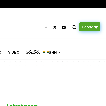
Donate
O
VIDEO
ၵပ်းသိုပ်ႇ
SHN
Latest news