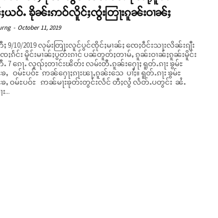
ႈယဝ်ႉ ၶိုၼ်းဢဝ်လိူင်ႈၸွႆးတြႃးၵူၼ်းဝၢၼ်ႈ
urng
-
October 11, 2019
ႈ 9/10/2019 လုမ်းတြႃးလူင်ပွင်ၸိုင်ႈမၢၼ်ႈ ၸေႈဝဵင်းသႃးလိၼ်းၵျီး
ၸေႈၵႅင်း မိူင်းမၢၼ်ႈပွတ်းၵၢင် ပၼ်တူတ်ႈတၢမ်ႇ ၵူၼ်းဝၢၼ်ႈၵူၼ်းမိူင်း
တီႉ 7 ၵေႃႉ လူၺ်ႈတၢင်းၽိတ်း လမ်းတီႉၵူၼ်းႁေႃႈ ရူတ်ႉၵႃး ၶွမ်ႊ
 ဝမ်ႊပဝ်ႊ ဢၼ်ႁေႃႈၵႃးၽႃႇၵူၼ်းသေ ပၢႆႈ။ ရူတ်ႉၵႃး ၶွမ်ႊ
ႄႇ ဝမ်ႊပဝ်ႊ ဢၼ်မႃးၶုတ်းတွင်းလႅင် တီႈလွႆ လႅတ်ႉပတွင်း ၼႆႉ
း...