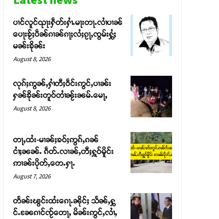
ပၢင်လူင်ၺႃးႁဵတ်းႁၢႆႉမႃးတႃႉလၢႆပၢၼ် ​​
ပေႃးၶႂ်ႈပဵၼ်ၵၢၼ်ၵႃႈလႆႈၵႂႃႇၸွမ်းႁွႆႈ
မၼ်းၶိုၼ်း
August 8, 2026
လုၵ်ႈဢွၼ်ႇႁၢႆတီႈဝဵင်းဢွင်ႇပၢၼ်း
ႁၼ်ၶိုၼ်းတူဝ်တၢႆၼႂ်းၼမ်ႉမေႃႇ
August 8, 2026
တႃႇထႆး-မၢၼ်ႈၶဝ်ႈဢွၵ်ႇၵၼ်
ငၢႆႈၼၼ်ႉ ၵဵတ်ႉလၢၼ်ႇတီႈႁူဝ်မိူင်း
ဢၢၼ်းပိုတ်ႇတေႉႁႃႉ
August 7, 2026
တႅၼ်းၽွင်းထႆးၵေႃႉၼိုင်ႈ သႅၼ်ႇႁွ
င်ႉၼႄၵၢင်ၸႂ်တေႃႇ မိၼ်းဢွင်ႇလၢႆႇ