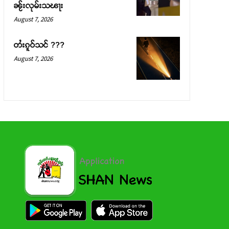
ၼႂ်းလုမ်းသၽႃး
August 7, 2026
တႆးၵူဝ်သင် ???
August 7, 2026