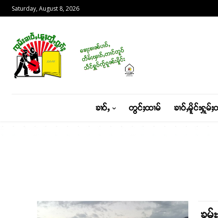
Saturday, August 8, 2026
ၶၢဝ်ႇ
တွင်ႈထၢမ်
ၶၢဝ်ႇမိူင်းႁူမ်ႈ
ၶွမ်