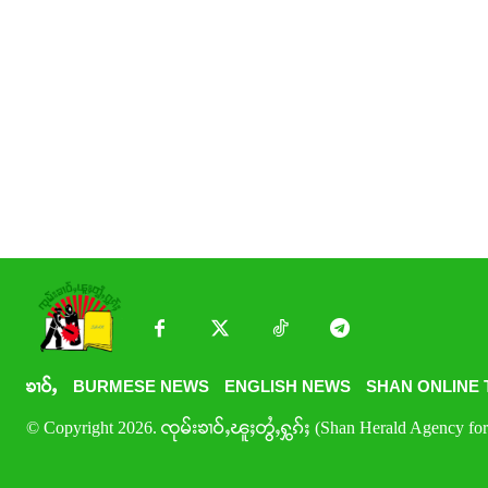
ၶၢဝ်ႇ
BURMESE NEWS
ENGLISH NEWS
SHAN ONLINE 
© Copyright 2026. ၸုမ်းၶၢဝ်ႇၽူႈတွႆႇႁွၵ်ႈ (Shan Herald Agency for 