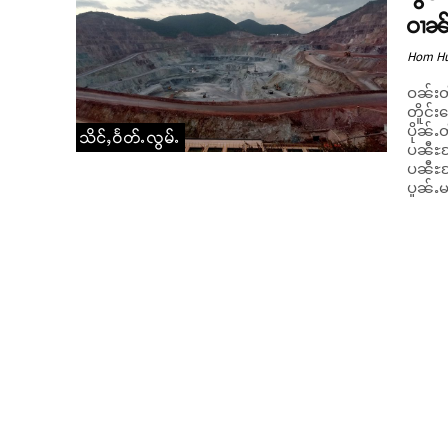
ဝၢၼ်
Hom H
ဝၼ်းတီ
တိူင်း
ပိုၼ်ႉ
သိင်ႇဝႅတ်ႉလွမ်ႉ
ပၼီႊၶႄႇ
ပၼီႊၶ
ပူၼ်ႉမႃ