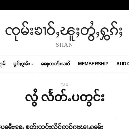
ၸုမ်းၶၢဝ်ႇၽူႈတွႆႇႁွၵ်ႈ
SHAN
တုမ်
ပွင်ႈၵႂၢမ်း
ၶေႃႈထတ်းသၢင်
MEMBERSHIP
AUDI
TAG
လွႆ လႅတ်ႉပတွင်း
ႊပၼီႊၶႄႇ ၶုတ်းတွင်းလႅင်ဢဝ်ၵႃးၽႃႇၵူၼ်း