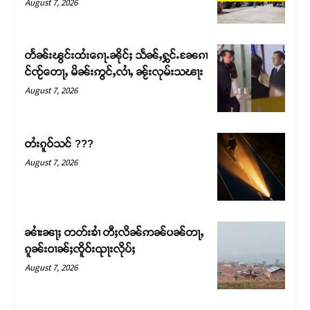
August 7, 2026
တႅၼ်းၽွင်းထႆးၵေႃႉၼိုင်ႈ သႅၼ်ႇႁွင်ႉၼႄၵၢ
င်ၸႂ်တေႃႇ မိၼ်းဢွင်ႇလၢႆႇ ၼႂ်းလုမ်းသၽႃး
August 7, 2026
တႆးၵူဝ်သင် ???
August 7, 2026
Support SHAN
တႃႇႁႂ်ႈသဵင်ၵၢင်ၸႂ်ၵူၼ်းမိူင်း ၵူႈတီႈၵူႈလႅၼ်ပေႃးတေၸွ
ၼၢႆးၼႃႈ တတ်းၶၢႆ တီႈလိၼ်ဢၼ်ပၼ်တႃႇ
တ်ႇ တူဝ်ႈလုမ်ႈၾႃႉၼၼ်ႉ ၶဝ်ႈႁူမ်ႈၵမ်ႉထႅမ် ၸုမ်းၶၢ
ၵူၼ်းဝၢၼ်ႈၸိူဝ်းၺႃးလိုပ်ႈ
ဝ်ႇၽူႈတွႆႇႁွၵ်ႈ လႆႈယူႇၶႃႈဢေႃႈ။
August 7, 2026
Donate Now