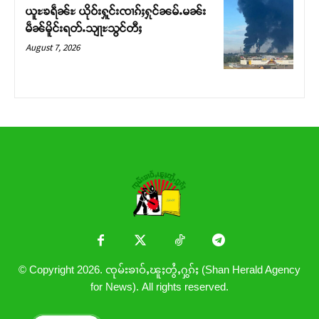
ယူႊၶရဵၼ်ႊ ယိုဝ်းႁူင်းၸၢၵ်ႈႁုင်ၼမ်ႉမၼ်း
မဵၼ်မိူင်းရတ်ႉသျႃႊသွင်တီႈ
August 7, 2026
© Copyright 2026. ၸုမ်းၶၢဝ်ႇၽူႈတွႆႇႁွၵ်ႈ (Shan Herald Agency
for News). All rights reserved.