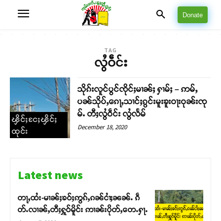
Donate
TAG
လွႆဝဵင်း
သိုၵ်းလူင်ပွင်ၸိုင်ႈမၢၼ်ႈ ႁၢမ်ႈ – ဢမ်ႇ
ပၼ်သိုပ်ႇၵေႃႇသၢင်ႈၵွင်းမူးၶူးဝႃးဝုၼ်းၸု
မ်ႉ တီႈလွႆဝဵင်း လွႆလႅမ်
ၾိင်ႈငႄႈၾိင်ႈ
December 18, 2020
ထုင်း
Latest news
တႃႇထႆး-မၢၼ်ႈၶဝ်ႈဢွၵ်ႇၵၼ်ငၢႆႈၼၼ်ႉ ၵဵ
တ်ႉလၢၼ်ႇတီႈႁူဝ်မိူင်း ဢၢၼ်းပိုတ်ႇတေႉႁႃႉ