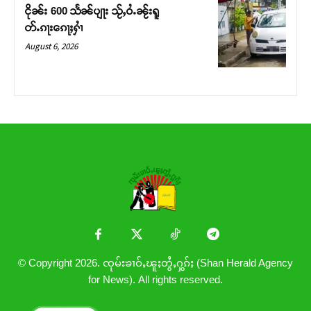
ငိုၼ်း 600 သႅၼ်ပျႃး သႂ်ႇဝႆႉၼႂ်းရူ
တ်ႉၵႃးၵေႃႈႁၢႆ
August 6, 2026
© Copyright 2026. ၸုမ်းၶၢဝ်ႇၽူႈတွႆႇႁွၵ်ႈ (Shan Herald Agency
for News). All rights reserved.