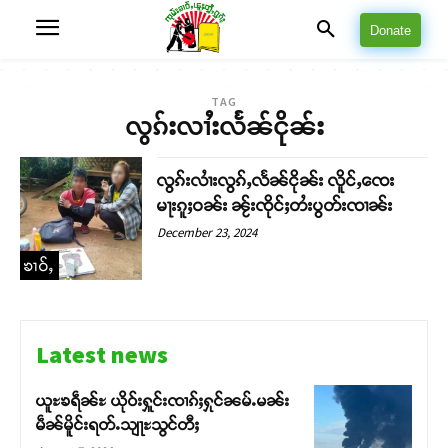
Donate
TAG
လွၵ်းလၢႆးလႅၼ်ငိုၼ်း
လွၵ်းလၢႆးလွၵ်ႇလႅၼ်ငိုၼ်း လိူင်ႇၸေး
မႃးၵူႈဝၼ်း ၼႂ်းၸိုင်ႈတႆးပွတ်းၸၢၼ်း
December 23, 2024
ၶၢဝ်ႇ
Latest news
ယူႊၶရဵၼ်ႊ ယိုဝ်းႁူင်းၸၢၵ်ႈႁုင်ၼမ်ႉမၼ်း
မဵၼ်မိူင်းရတ်ႉသျႃႊသွင်တီႈ