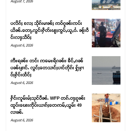
August 7, 2026
ပလိၵ်ႈ လႄႈ သိုၵ်းမၢၼ်ႈ ဢဝ်ၵူၼ်းၸပ်း
ယိၼ်ႉတေႃႇလွင်းႁဵတ်းၽူႈၸွပ်ႇယူႇဝႆႉ ၼႂ်းဝဵ
င်းလႃႈသဵဝ်ႈ
August 6, 2026
ဢီႊရၼ်ႊ တင်း ဢမေႊရိၵၼ်ႊ ၶဵင်ႇၵၼ်
ပၼ်ၾၢင်ႉ လွင်ႈတေသၢင်ႈပၢင်တိုၵ်း ႁႂ်ႈႁၢ
ဝ်ႈႁႅင်းထႅင်ႈ
Support SHAN
August 6, 2026
တႃႇႁႂ်ႈသဵင်ၵၢင်ၸႂ်ၵူၼ်းမိူင်း ၵူႈတီႈၵူႈလႅၼ်ပေႃးတေၸွ
ႁႅင်းလူမ်းမႆႈသုင်ပီၼႆႉ WFP တၵ်ႉဝႃႈၵူၼ်း
တ်ႇ တူဝ်ႈလုမ်ႈၾႃႉၼၼ်ႉ ၶဝ်ႈႁူမ်ႈၵမ်ႉထႅမ် ၸုမ်းၶၢ
ထူပ်းၽေးဢိုပ်းယၢၵ်ႈတေဢမ်ႇယွမ်း 49
ဝ်ႇၽူႈတွႆႇႁွၵ်ႈ လႆႈယူႇၶႃႈဢေႃႈ။
လၢၼ်ႉ
August 6, 2026
Donate Now