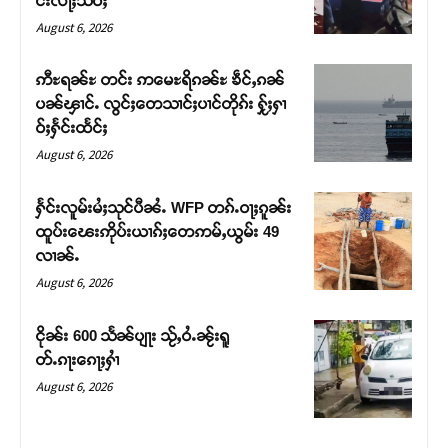
င်းလႃႈသဵဝ်ႈ
August 6, 2026
ဢီႊရၼ်ႊ တင်း ဢမေႊရိၵၼ်ႊ ၶဵင်ႇၵၼ်
ပၼ်ၾၢင်ႉ လွင်ႈတေသၢင်ႈပၢင်တိုၵ်း ႁႂ်ႈႁၢ
ဝ်ႈႁႅင်းထႅင်ႈ
August 6, 2026
ႁႅင်းလူမ်းမႆႈသုင်ပီၼႆႉ WFP တၵ်ႉဝႃႈၵူၼ်း
ထူပ်းၽေးဢိုပ်းယၢၵ်ႈတေဢမ်ႇယွမ်း 49
လၢၼ်ႉ
Support SHAN
August 6, 2026
တႃႇႁႂ်ႈသဵင်ၵၢင်ၸႂ်ၵူၼ်းမိူင်း ၵူႈတီႈၵူႈလႅၼ်ပေႃးတေၸွ
ငိုၼ်း 600 သႅၼ်ပျႃး သႂ်ႇဝႆႉၼႂ်းရူ
တ်ႇ တူဝ်ႈလုမ်ႈၾႃႉၼၼ်ႉ ၶဝ်ႈႁူမ်ႈၵမ်ႉထႅမ် ၸုမ်းၶၢ
တ်ႉၵႃးၵေႃႈႁၢႆ
ဝ်ႇၽူႈတွႆႇႁွၵ်ႈ လႆႈယူႇၶႃႈဢေႃႈ။
August 6, 2026
Donate Now