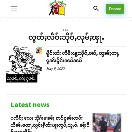
Donate
TAG
လွတ်ႈလႅဝ်းသိုဝ်ႇလုမ်ႈၾႃႉ
မိူင်းတႆး လီမီးၽူႈသိုဝ်ႇၶၢဝ်ႇ တွၼ်ႈတႃႇ
ၵူၼ်းမိူင်းၼမ်ၼမ်
May 5, 2020
သုၼ်ႇလႆႈၵူၼ်း
Latest news
ပလိၵ်ႈ လႄႈ သိုၵ်းမၢၼ်ႈ ဢဝ်ၵူၼ်းၸပ်း
ယိၼ်ႉတေႃႇလွင်းႁဵတ်းၽူႈၸွပ်ႇယူႇဝႆႉ ၼႂ်းဝဵ