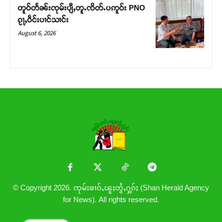
တူဝ်တႅၼ်းၸုမ်းပျီႇတူႉၸိတ်ႉပဢူဝ်း PNO
ၵႂႃႇဝဵင်းပၢင်သၢင်း
August 6, 2026
© Copyright 2026. ၸုမ်းၶၢဝ်ႇၽူႈတွႆႇႁွၵ်ႈ (Shan Herald Agency
for News). All rights reserved.