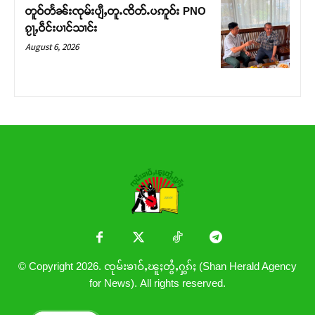
တူဝ်တႅၼ်းၸုမ်းပျီႇတူႉၸိတ်ႉပဢူဝ်း PNO
ၵႂႃႇဝဵင်းပၢင်သၢင်း
August 6, 2026
© Copyright 2026. ၸုမ်းၶၢဝ်ႇၽူႈတွႆႇႁွၵ်ႈ (Shan Herald Agency
for News). All rights reserved.