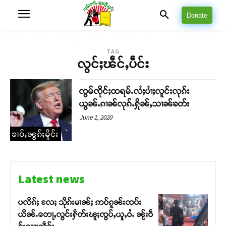
Donate
TAG
လွင်ႈၽဵင်ႇပဵင်း
ၸွမ်ၸိုင်ႈထရမ်ႉလႆႈပၢႆႈလူင်းလုၵ်း
ယွၼ်ႉၵၢၼ်လုၵ်ႉႁိုၼ်ႇသၢၼ်ၶတ်း
June 1, 2020
ၶၢဝ်ႇၼွၵ်ႈမိူင်း
Latest news
ပလိၵ်ႈ လႄႈ သိုၵ်းမၢၼ်ႈ ဢဝ်ၵူၼ်းၸပ်း
ယိၼ်ႉတေႃႇလွင်းႁဵတ်းၽူႈၸွပ်ႇယူႇဝႆႉ ၼႂ်းဝဵ