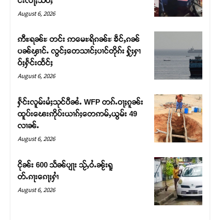
င်းလႃႈသဵဝ်ႈ
August 6, 2026
ဢီႊရၼ်ႊ တင်း ဢမေႊရိၵၼ်ႊ ၶဵင်ႇၵၼ်
ပၼ်ၾၢင်ႉ လွင်ႈတေသၢင်ႈပၢင်တိုၵ်း ႁႂ်ႈႁၢ
ဝ်ႈႁႅင်းထႅင်ႈ
August 6, 2026
ႁႅင်းလူမ်းမႆႈသုင်ပီၼႆႉ WFP တၵ်ႉဝႃႈၵူၼ်း
ထူပ်းၽေးဢိုပ်းယၢၵ်ႈတေဢမ်ႇယွမ်း 49
လၢၼ်ႉ
Support SHAN
August 6, 2026
တႃႇႁႂ်ႈသဵင်ၵၢင်ၸႂ်ၵူၼ်းမိူင်း ၵူႈတီႈၵူႈလႅၼ်ပေႃးတေၸွ
ငိုၼ်း 600 သႅၼ်ပျႃး သႂ်ႇဝႆႉၼႂ်းရူ
တ်ႇ တူဝ်ႈလုမ်ႈၾႃႉၼၼ်ႉ ၶဝ်ႈႁူမ်ႈၵမ်ႉထႅမ် ၸုမ်းၶၢ
တ်ႉၵႃးၵေႃႈႁၢႆ
ဝ်ႇၽူႈတွႆႇႁွၵ်ႈ လႆႈယူႇၶႃႈဢေႃႈ။
August 6, 2026
Donate Now