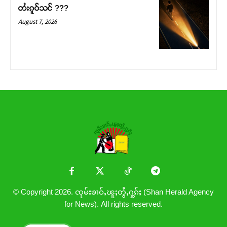
တႆးၵူဝ်သင် ???
August 7, 2026
© Copyright 2026. ၸုမ်းၶၢဝ်ႇၽူႈတွႆႇႁွၵ်ႈ (Shan Herald Agency
for News). All rights reserved.