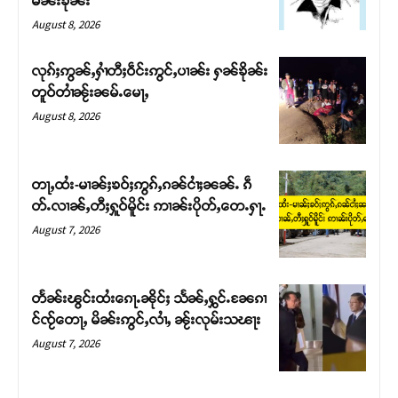
မၼ်းၶိုၼ်း
August 8, 2026
လုၵ်ႈဢွၼ်ႇႁၢႆတီႈဝဵင်းဢွင်ႇပၢၼ်း ႁၼ်ၶိုၼ်း
တူဝ်တၢႆၼႂ်းၼမ်ႉမေႃႇ
August 8, 2026
တႃႇထႆး-မၢၼ်ႈၶဝ်ႈဢွၵ်ႇၵၼ်ငၢႆႈၼၼ်ႉ ၵဵ
တ်ႉလၢၼ်ႇတီႈႁူဝ်မိူင်း ဢၢၼ်းပိုတ်ႇတေႉႁႃႉ
August 7, 2026
Support SHAN
တႃႇႁႂ်ႈသဵင်ၵၢင်ၸႂ်ၵူၼ်းမိူင်း ၵူႈတီႈၵူႈလႅၼ်ပေႃးတေၸွ
တႅၼ်းၽွင်းထႆးၵေႃႉၼိုင်ႈ သႅၼ်ႇႁွင်ႉၼႄၵၢ
တ်ႇ တူဝ်ႈလုမ်ႈၾႃႉၼၼ်ႉ ၶဝ်ႈႁူမ်ႈၵမ်ႉထႅမ် ၸုမ်းၶၢ
င်ၸႂ်တေႃႇ မိၼ်းဢွင်ႇလၢႆႇ ၼႂ်းလုမ်းသၽႃး
ဝ်ႇၽူႈတွႆႇႁွၵ်ႈ လႆႈယူႇၶႃႈဢေႃႈ။
August 7, 2026
Donate Now