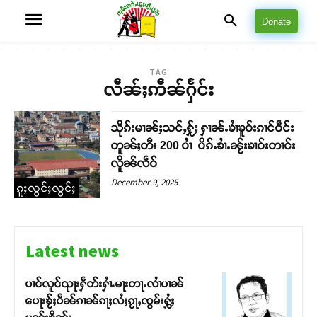
Donate
TAG
လဵၼ်ႈဢဵၼ်ႁႅင်း
သိုၵ်းမၢၼ်ႈသင်ႇႁႂ်ႈ ႁၢၼ်ႉၶၢႆၶူဝ်းၵၢင်ဝဵင်း
တူၼ်ႈတီး 200 ပၢႆ ပိၵ်ႉၶၢႆႉၼႂ်းၶၢဝ်းတၢင်း
လိူၼ်လဵဝ်
December 9, 2025
ၵူႈလွင်ႈလွင်ႈ
Latest news
ပၢင်လူင်ၺႃးႁဵတ်းႁၢႆႉမႃးတႃႉလၢႆပၢၼ် ​​
ပေႃးၶႂ်ႈပဵၼ်ၵၢၼ်ၵႃႈလႆႈၵႂႃႇၸွမ်းႁွႆႈ