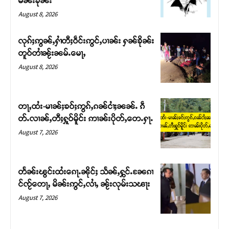
မၼ်းၶိုၼ်း
August 8, 2026
လုၵ်ႈဢွၼ်ႇႁၢႆတီႈဝဵင်းဢွင်ႇပၢၼ်း ႁၼ်ၶိုၼ်း
တူဝ်တၢႆၼႂ်းၼမ်ႉမေႃႇ
August 8, 2026
တႃႇထႆး-မၢၼ်ႈၶဝ်ႈဢွၵ်ႇၵၼ်ငၢႆႈၼၼ်ႉ ၵဵ
တ်ႉလၢၼ်ႇတီႈႁူဝ်မိူင်း ဢၢၼ်းပိုတ်ႇတေႉႁႃႉ
August 7, 2026
Support SHAN
တႃႇႁႂ်ႈသဵင်ၵၢင်ၸႂ်ၵူၼ်းမိူင်း ၵူႈတီႈၵူႈလႅၼ်ပေႃးတေၸွ
တႅၼ်းၽွင်းထႆးၵေႃႉၼိုင်ႈ သႅၼ်ႇႁွင်ႉၼႄၵၢ
တ်ႇ တူဝ်ႈလုမ်ႈၾႃႉၼၼ်ႉ ၶဝ်ႈႁူမ်ႈၵမ်ႉထႅမ် ၸုမ်းၶၢ
င်ၸႂ်တေႃႇ မိၼ်းဢွင်ႇလၢႆႇ ၼႂ်းလုမ်းသၽႃး
ဝ်ႇၽူႈတွႆႇႁွၵ်ႈ လႆႈယူႇၶႃႈဢေႃႈ။
August 7, 2026
Donate Now