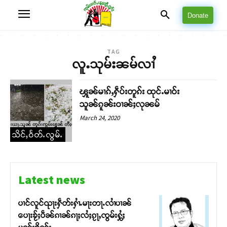
Donate
TAG
လူႉသုမ်းၼမ်လၢႆ
ၾူၼ်မၢၵ်ႇႁဵပ်းတူၵ်း ထုင်ႉမၢဝ်း
သူၼ်ၵူၼ်းဝၢၼ်ႈလုၼမ်
March 24, 2020
သိင်ႇဝႅတ်ႉလွမ်ႉ
Latest news
ပၢင်လူင်ၺႃးႁဵတ်းႁၢႆႉမႃးတႃႉလၢႆပၢၼ် ​​
ပေႃးၶႂ်ႈပဵၼ်ၵၢၼ်ၵႃႈလႆႈၵႂႃႇၸွမ်းႁွႆႈ