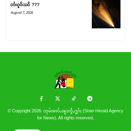
တႆးၵူဝ်သင် ???
August 7, 2026
© Copyright 2026. ၸုမ်းၶၢဝ်ႇၽူႈတွႆႇႁွၵ်ႈ (Shan Herald Agency
for News). All rights reserved.