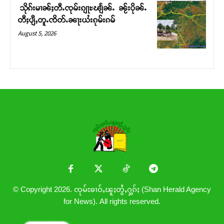
သိုၵ်းမၢၼ်ႈတီႉၸုမ်းၵျႃႊၽျႅၼ်ႉ ၼႂ်းပိုၼ်ႉ
တီႈပျီႇတူႉၸိတ်ႉၼႃးယႆးၵုမ်းၵမ်
August 5, 2026
© Copyright 2026. ၸုမ်းၶၢဝ်ႇၽူႈတွႆႇႁွၵ်ႈ (Shan Herald Agency
for News). All rights reserved.