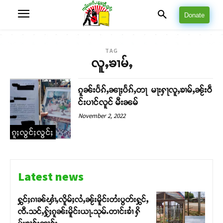
Donate
TAG
လူႇၶၢမ်ႇ
ၵူၼ်းပႅၵ်ႇၼႃႈပႅၵ်ႇတႃ မႃးႁႃလူႇၶၢမ်ႇၼႂ်းဝဵ
င်းပၢင်လူင် မီးၼမ်
November 2, 2022
ၵူႈလွင်ႈလွင်ႈ
Latest news
ႁွင်ႈၵၢၼ်ၾၢႆႇလိူမ်ႈလႆႇၼႂ်းမိူင်းတႆးပွတ်းႁွင်ႇ
ၸီႉသင်ႇႁႂ်ႈၵူၼ်းမိူင်းယႃႉသုမ်ႉတၢင်းၶၢႆ ႁိ