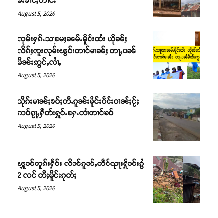
မ်းၶၢင်ႈတၢင်း
August 5, 2026
ၸုမ်းႁၵ်ႉသႃမႄႈၼမ်ႉမိူင်းထႆး ယိုၼ်ႈ
လိၵ်ႈၸူးလုမ်းၽွင်းတၢင်မၢၼ်ႈ တႃႇပၼ်
မိၼ်းဢွင်ႇလၢႆႇ
August 5, 2026
သိုၵ်းမၢၼ်ႈၶဝ်ႈတီႉၵူၼ်းမိူင်းဝဵင်းဝၢၼ်ႈငႂ်ႈ
ဢဝ်ၵႂႃႇႁဵတ်းႁူဝ်ႉႁႄႉတၢႆတၢင်ၶဝ်
August 5, 2026
Support SHAN
တႃႇႁႂ်ႈသဵင်ၵၢင်ၸႂ်ၵူၼ်းမိူင်း ၵူႈတီႈၵူႈလႅၼ်ပေႃးတေၸွ
ၾူၼ်တူၵ်းႁႅင်း လိၼ်ၵူၼ်ႇတဵင်ၺႃးႁိူၼ်းၵွႆ
တ်ႇ တူဝ်ႈလုမ်ႈၾႃႉၼၼ်ႉ ၶဝ်ႈႁူမ်ႈၵမ်ႉထႅမ် ၸုမ်းၶၢ
2 လင် တီႈမိူင်းၵုတ်ႈ
ဝ်ႇၽူႈတွႆႇႁွၵ်ႈ လႆႈယူႇၶႃႈဢေႃႈ။
August 5, 2026
Donate Now