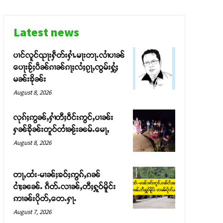
Latest news
ပၢင်လူင်ၺႃးႁဵတ်းႁၢႆႉမႃးတႃႉလၢႆပၢၼ် ​​
ပေႃးၶႂ်ႈပဵၼ်ၵၢၼ်ၵႃႈလႆႈၵႂႃႇၸွမ်းႁွႆႈ
မၼ်းၶိုၼ်း
August 8, 2026
လုၵ်ႈဢွၼ်ႇႁၢႆတီႈဝဵင်းဢွင်ႇပၢၼ်း
ႁၼ်ၶိုၼ်းတူဝ်တၢႆၼႂ်းၼမ်ႉမေႃႇ
August 8, 2026
တႃႇထႆး-မၢၼ်ႈၶဝ်ႈဢွၵ်ႇၵၼ်
ငၢႆႈၼၼ်ႉ ၵဵတ်ႉလၢၼ်ႇတီႈႁူဝ်မိူင်း
ဢၢၼ်းပိုတ်ႇတေႉႁႃႉ
August 7, 2026