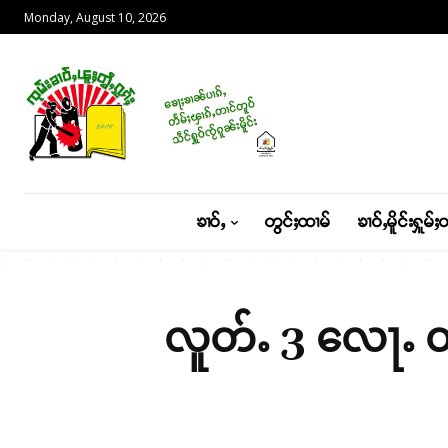
Monday, August 10, 2026
ၶၢဝ်ႇ
တွင်ႈထၢမ်
ၶၢဝ်ႇမိူင်းႁူမ်ႈ
လူတ်ႉ 3 လေႃႉ တၢင