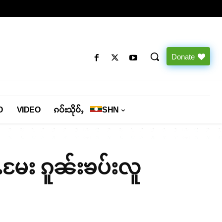
Donate
O
VIDEO
ၵပ်းသိုပ်ႇ
SHN
်ႉမႄး ၵူၼ်းၶပ်းလူ