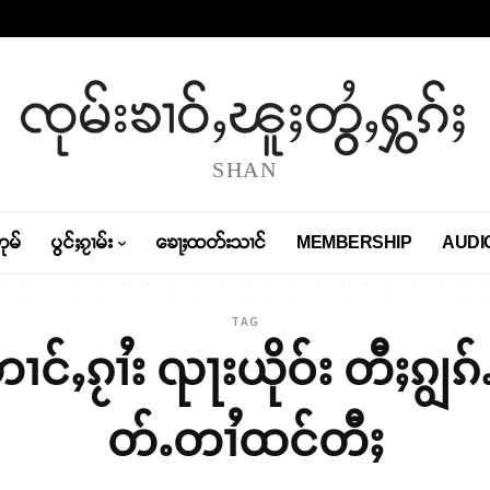
ၸုမ်းၶၢဝ်ႇၽူႈတွႆႇႁွၵ်ႈ
SHAN
တုမ်
ပွင်ႈၵႂၢမ်း
ၶေႃႈထတ်းသၢင်
MEMBERSHIP
AUDI
TAG
်ႇၵႂၢႆး ၺႃးယိုဝ်း တီႈၵျွၵ
တ်ႉတၢႆထင်တီႈ