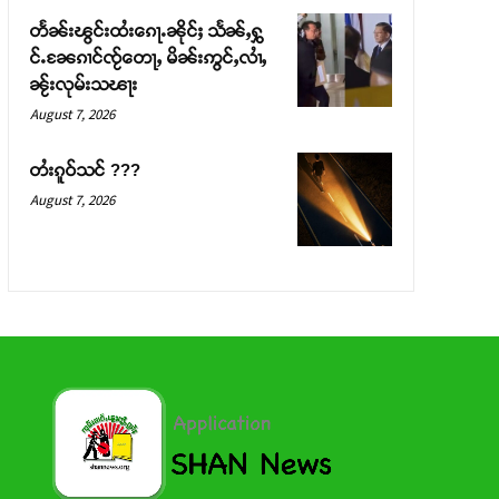
တႅၼ်းၽွင်းထႆးၵေႃႉၼိုင်ႈ သႅၼ်ႇႁွ
င်ႉၼႄၵၢင်ၸႂ်တေႃႇ မိၼ်းဢွင်ႇလၢႆႇ
ၼႂ်းလုမ်းသၽႃး
August 7, 2026
တႆးၵူဝ်သင် ???
August 7, 2026