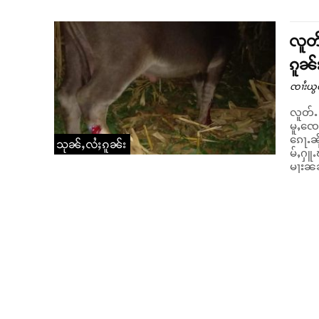
လူတ်
ၵူၼ်
ၸၢႆးယွ
လူတ်ႉ 
မူႇၸေႊ
ၵေႃႉၼိုင်ႈ။ ဝၼ်းတီႈ 04/11/2018 ယၢမ်းၵၢ
သုၼ်ႇလႆႈၵူၼ်း
မ်ႇႁူႉ
မႃးၼၼ်