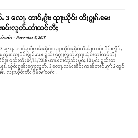
ႉ 3 လေႃႉ တၢင်ႇၵႂၢႆး ၺႃးယိုဝ်း တီႈၵျွၵ်ႉမႄး
းၶပ်းလူတ်ႉတၢႆထင်တီႈ
တ်ႈၶမ်း
-
November 6, 2018
3 လေႃႉ တၢင်ႇၵႂၢႆးလမ်းၼိုင်ႈ ၺႃးယိုဝ်းၼိူဝ်သဵၼ်ႈတၢင်း ဝဵင်းလိူဝ်ႇ-
 ၼႂ်းၸႄႈဝဵင်းၵျွၵ်ႉမႄး ၵူၼ်း ႁေႃႈလူတ်ႉၺႃးယိုဝ်းတၢႆထင်တီႈ
င်ၶိုၼ်း မွၵ်ႈ 10 မူင်း ၵူၼ်းဢ
ၾၢႆႇ ယိုဝ်းၵူၼ်းႁေႃႈလူတ်ႉ 3 လေႃႉလမ်းၼိုင်ႈ ဢၼ်တၢင်ႇၵႂၢႆး 2 တူဝ်
ႉ ၺႃးယိုဝ်းတီႈ ႁိမ်းမၢႆလၵ်း...