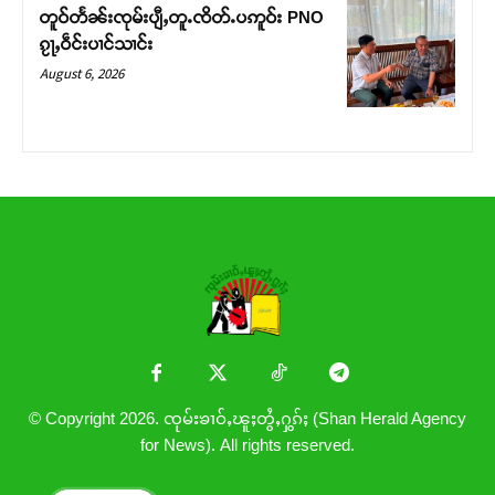
တူဝ်တႅၼ်းၸုမ်းပျီႇတူႉၸိတ်ႉပဢူဝ်း PNO
ၵႂႃႇဝဵင်းပၢင်သၢင်း
August 6, 2026
© Copyright 2026. ၸုမ်းၶၢဝ်ႇၽူႈတွႆႇႁွၵ်ႈ (Shan Herald Agency
for News). All rights reserved.