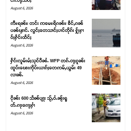
င်းလႃႈသဵဝ်ႈ
August 6, 2026
ဢီႊရၼ်ႊ တင်း ဢမေႊရိၵၼ်ႊ ၶဵင်ႇၵၼ်
ပၼ်ၾၢင်ႉ လွင်ႈတေသၢင်ႈပၢင်တိုၵ်း ႁႂ်ႈႁၢ
ဝ်ႈႁႅင်းထႅင်ႈ
August 6, 2026
ႁႅင်းလူမ်းမႆႈသုင်ပီၼႆႉ WFP တၵ်ႉဝႃႈၵူၼ်း
ထူပ်းၽေးဢိုပ်းယၢၵ်ႈတေဢမ်ႇယွမ်း 49
လၢၼ်ႉ
Support SHAN
August 6, 2026
တႃႇႁႂ်ႈသဵင်ၵၢင်ၸႂ်ၵူၼ်းမိူင်း ၵူႈတီႈၵူႈလႅၼ်ပေႃးတေၸွ
ငိုၼ်း 600 သႅၼ်ပျႃး သႂ်ႇဝႆႉၼႂ်းရူ
တ်ႇ တူဝ်ႈလုမ်ႈၾႃႉၼၼ်ႉ ၶဝ်ႈႁူမ်ႈၵမ်ႉထႅမ် ၸုမ်းၶၢ
တ်ႉၵႃးၵေႃႈႁၢႆ
ဝ်ႇၽူႈတွႆႇႁွၵ်ႈ လႆႈယူႇၶႃႈဢေႃႈ။
August 6, 2026
Donate Now