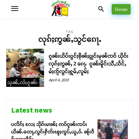
Donate
TAG
လုၵ်ႈဢွၼ်ႇသွင်ၵေႃႉ
ၵူၼ်းယိပ်းၵွင်ႈၶိုၼ်ႈၵျွင်းမုၼ်ၸဝ် ယိုဝ်း
လုၵ်ႈဢွၼ်ႇ 2 ၵေႃႉ ၵူၼ်းမိူင်းသီႇသႅင်ႇ
မႆႈၸႂ်လွင်ႈႁူမ်ႇလူမ်ႈ
April 4, 2019
သုၼ်ႇလႆႈၵူၼ်း
Latest news
ပလိၵ်ႈ လႄႈ သိုၵ်းမၢၼ်ႈ ဢဝ်ၵူၼ်းၸပ်း
ယိၼ်ႉတေႃႇလွင်းႁဵတ်းၽူႈၸွပ်ႇယူႇဝႆႉ ၼႂ်းဝဵ