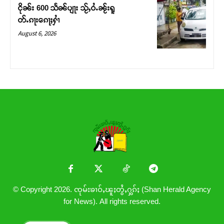
ငိုၼ်း 600 သႅၼ်ပျႃး သႂ်ႇဝႆႉၼႂ်းရူ
တ်ႉၵႃးၵေႃႈႁၢႆ
August 6, 2026
© Copyright 2026. ၸုမ်းၶၢဝ်ႇၽူႈတွႆႇႁွၵ်ႈ (Shan Herald Agency
for News). All rights reserved.