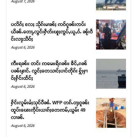
August 7, 2026
ပလိၵ်ႈ လႄႈ သိုၵ်းမၢၼ်ႈ ဢဝ်ၵူၼ်းၸပ်း
ယိၼ်ႉတေႃႇလွင်းႁဵတ်းၽူႈၸွပ်ႇယူႇဝႆႉ ၼႂ်းဝဵ
င်းလႃႈသဵဝ်ႈ
August 6, 2026
ဢီႊရၼ်ႊ တင်း ဢမေႊရိၵၼ်ႊ ၶဵင်ႇၵၼ်
ပၼ်ၾၢင်ႉ လွင်ႈတေသၢင်ႈပၢင်တိုၵ်း ႁႂ်ႈႁၢ
ဝ်ႈႁႅင်းထႅင်ႈ
Support SHAN
August 6, 2026
တႃႇႁႂ်ႈသဵင်ၵၢင်ၸႂ်ၵူၼ်းမိူင်း ၵူႈတီႈၵူႈလႅၼ်ပေႃးတေၸွ
ႁႅင်းလူမ်းမႆႈသုင်ပီၼႆႉ WFP တၵ်ႉဝႃႈၵူၼ်း
တ်ႇ တူဝ်ႈလုမ်ႈၾႃႉၼၼ်ႉ ၶဝ်ႈႁူမ်ႈၵမ်ႉထႅမ် ၸုမ်းၶၢ
ထူပ်းၽေးဢိုပ်းယၢၵ်ႈတေဢမ်ႇယွမ်း 49
ဝ်ႇၽူႈတွႆႇႁွၵ်ႈ လႆႈယူႇၶႃႈဢေႃႈ။
လၢၼ်ႉ
August 6, 2026
Donate Now