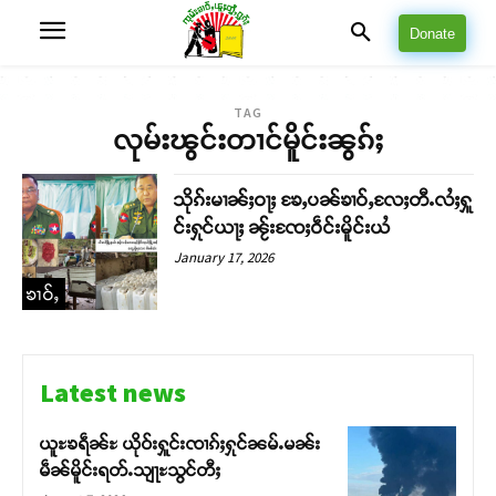
Donate
TAG
လုမ်းၽွင်းတၢင်မိူင်းၼွၵ်ႈ
သိုၵ်းမၢၼ်ႈဝႃႈ ၶႄႇပၼ်ၶၢဝ်ႇလႄႈတီႉလႆႈႁူ
င်းႁုင်ယႃႈ ၼႂ်းၸႄႈဝဵင်းမိူင်းယႆ
January 17, 2026
ၶၢဝ်ႇ
Latest news
ယူႊၶရဵၼ်ႊ ယိုဝ်းႁူင်းၸၢၵ်ႈႁုင်ၼမ်ႉမၼ်း
မဵၼ်မိူင်းရတ်ႉသျႃႊသွင်တီႈ