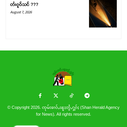
တႆးၵူဝ်သင် ???
August 7, 2026
© Copyright 2026. ၸုမ်းၶၢဝ်ႇၽူႈတွႆႇႁွၵ်ႈ (Shan Herald Agency
for News). All rights reserved.