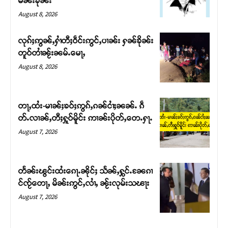
မၼ်းၶိုၼ်း
August 8, 2026
လုၵ်ႈဢွၼ်ႇႁၢႆတီႈဝဵင်းဢွင်ႇပၢၼ်း ႁၼ်ၶိုၼ်း
တူဝ်တၢႆၼႂ်းၼမ်ႉမေႃႇ
August 8, 2026
တႃႇထႆး-မၢၼ်ႈၶဝ်ႈဢွၵ်ႇၵၼ်ငၢႆႈၼၼ်ႉ ၵဵ
တ်ႉလၢၼ်ႇတီႈႁူဝ်မိူင်း ဢၢၼ်းပိုတ်ႇတေႉႁႃႉ
August 7, 2026
Support SHAN
တႃႇႁႂ်ႈသဵင်ၵၢင်ၸႂ်ၵူၼ်းမိူင်း ၵူႈတီႈၵူႈလႅၼ်ပေႃးတေၸွ
တႅၼ်းၽွင်းထႆးၵေႃႉၼိုင်ႈ သႅၼ်ႇႁွင်ႉၼႄၵၢ
တ်ႇ တူဝ်ႈလုမ်ႈၾႃႉၼၼ်ႉ ၶဝ်ႈႁူမ်ႈၵမ်ႉထႅမ် ၸုမ်းၶၢ
င်ၸႂ်တေႃႇ မိၼ်းဢွင်ႇလၢႆႇ ၼႂ်းလုမ်းသၽႃး
ဝ်ႇၽူႈတွႆႇႁွၵ်ႈ လႆႈယူႇၶႃႈဢေႃႈ။
August 7, 2026
Donate Now