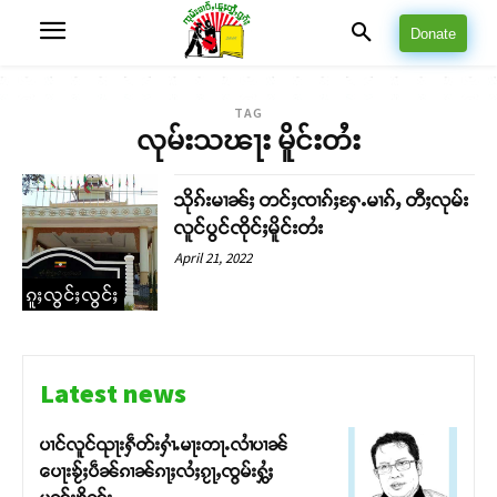
Donate
TAG
လုမ်းသၽႃး မိူင်းတႆး
သိုၵ်းမၢၼ်ႈ တင်ႈၸၢၵ်ႈႁႄႉမၢၵ်ႇ တီႈလုမ်း
လူင်ပွင်ၸိုင်ႈမိူင်းတႆး
April 21, 2022
ၵူႈလွင်ႈလွင်ႈ
Latest news
ပၢင်လူင်ၺႃးႁဵတ်းႁၢႆႉမႃးတႃႉလၢႆပၢၼ် ​​
ပေႃးၶႂ်ႈပဵၼ်ၵၢၼ်ၵႃႈလႆႈၵႂႃႇၸွမ်းႁွႆႈ