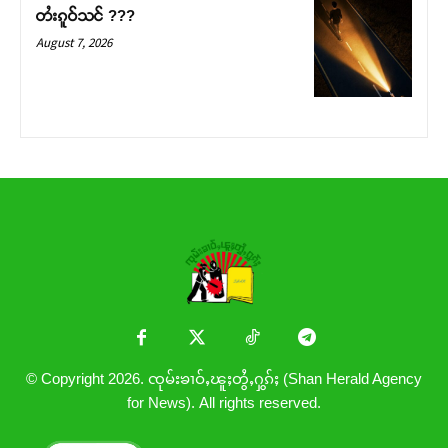
တႆးၵူဝ်သင် ???
August 7, 2026
© Copyright 2026. ၸုမ်းၶၢဝ်ႇၽူႈတွႆႇႁွၵ်ႈ (Shan Herald Agency
for News). All rights reserved.