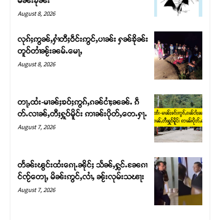
မၼ်းၶိုၼ်း
August 8, 2026
လုၵ်ႈဢွၼ်ႇႁၢႆတီႈဝဵင်းဢွင်ႇပၢၼ်း ႁၼ်ၶိုၼ်း
တူဝ်တၢႆၼႂ်းၼမ်ႉမေႃႇ
August 8, 2026
တႃႇထႆး-မၢၼ်ႈၶဝ်ႈဢွၵ်ႇၵၼ်ငၢႆႈၼၼ်ႉ ၵဵ
တ်ႉလၢၼ်ႇတီႈႁူဝ်မိူင်း ဢၢၼ်းပိုတ်ႇတေႉႁႃႉ
August 7, 2026
Support SHAN
တႃႇႁႂ်ႈသဵင်ၵၢင်ၸႂ်ၵူၼ်းမိူင်း ၵူႈတီႈၵူႈလႅၼ်ပေႃးတေၸွ
တႅၼ်းၽွင်းထႆးၵေႃႉၼိုင်ႈ သႅၼ်ႇႁွင်ႉၼႄၵၢ
တ်ႇ တူဝ်ႈလုမ်ႈၾႃႉၼၼ်ႉ ၶဝ်ႈႁူမ်ႈၵမ်ႉထႅမ် ၸုမ်းၶၢ
င်ၸႂ်တေႃႇ မိၼ်းဢွင်ႇလၢႆႇ ၼႂ်းလုမ်းသၽႃး
ဝ်ႇၽူႈတွႆႇႁွၵ်ႈ လႆႈယူႇၶႃႈဢေႃႈ။
August 7, 2026
Donate Now