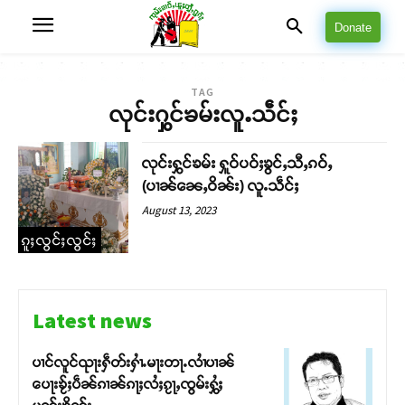
Donate
TAG
လုင်းႁွင်ၶမ်းလူႉသဵင်ႈ
လုင်းႁွင်ၶမ်း ႁူဝ်ပဝ်ႈၶွင်ႇသီႇၵဝ်ႇ
(ပၢၼ်ၼေႇဝိၼ်း) လူႉသဵင်ႈ
August 13, 2023
ၵူႈလွင်ႈလွင်ႈ
Latest news
ပၢင်လူင်ၺႃးႁဵတ်းႁၢႆႉမႃးတႃႉလၢႆပၢၼ် ​​
ပေႃးၶႂ်ႈပဵၼ်ၵၢၼ်ၵႃႈလႆႈၵႂႃႇၸွမ်းႁွႆႈ