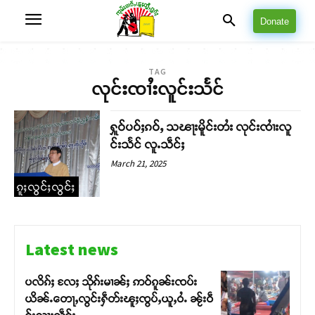
Donate
TAG
လုင်းၸၢႆးလူင်းသႅင်
ႁူဝ်ပဝ်ႈၵဝ်ႇ သၽႃးမိူင်းတႆး လုင်းၸၢႆးလူ
င်းသႅင် လူႉသဵင်ႈ
March 21, 2025
ၵူႈလွင်ႈလွင်ႈ
Latest news
ပလိၵ်ႈ လႄႈ သိုၵ်းမၢၼ်ႈ ဢဝ်ၵူၼ်းၸပ်း
ယိၼ်ႉတေႃႇလွင်းႁဵတ်းၽူႈၸွပ်ႇယူႇဝႆႉ ၼႂ်းဝဵ