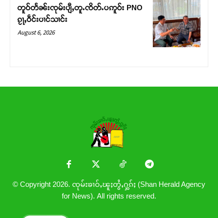
တူဝ်တႅၼ်းၸုမ်းပျီႇတူႉၸိတ်ႉပဢူဝ်း PNO
ၵႂႃႇဝဵင်းပၢင်သၢင်း
August 6, 2026
© Copyright 2026. ၸုမ်းၶၢဝ်ႇၽူႈတွႆႇႁွၵ်ႈ (Shan Herald Agency
for News). All rights reserved.