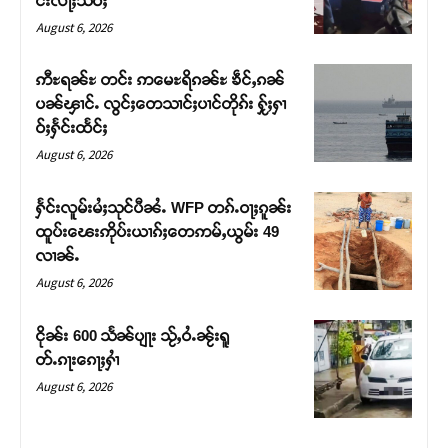
င်းလႃႈသဵဝ်ႈ
August 6, 2026
ဢီႊရၼ်ႊ တင်း ဢမေႊရိၵၼ်ႊ ၶဵင်ႇၵၼ်
ပၼ်ၾၢင်ႉ လွင်ႈတေသၢင်ႈပၢင်တိုၵ်း ႁႂ်ႈႁၢ
ဝ်ႈႁႅင်းထႅင်ႈ
August 6, 2026
ႁႅင်းလူမ်းမႆႈသုင်ပီၼႆႉ WFP တၵ်ႉဝႃႈၵူၼ်း
ထူပ်းၽေးဢိုပ်းယၢၵ်ႈတေဢမ်ႇယွမ်း 49
လၢၼ်ႉ
Support SHAN
August 6, 2026
တႃႇႁႂ်ႈသဵင်ၵၢင်ၸႂ်ၵူၼ်းမိူင်း ၵူႈတီႈၵူႈလႅၼ်ပေႃးတေၸွ
ငိုၼ်း 600 သႅၼ်ပျႃး သႂ်ႇဝႆႉၼႂ်းရူ
တ်ႇ တူဝ်ႈလုမ်ႈၾႃႉၼၼ်ႉ ၶဝ်ႈႁူမ်ႈၵမ်ႉထႅမ် ၸုမ်းၶၢ
တ်ႉၵႃးၵေႃႈႁၢႆ
ဝ်ႇၽူႈတွႆႇႁွၵ်ႈ လႆႈယူႇၶႃႈဢေႃႈ။
August 6, 2026
Donate Now