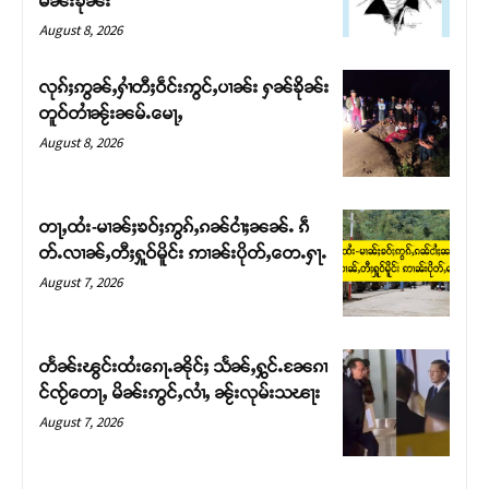
မၼ်းၶိုၼ်း
August 8, 2026
လုၵ်ႈဢွၼ်ႇႁၢႆတီႈဝဵင်းဢွင်ႇပၢၼ်း ႁၼ်ၶိုၼ်း
တူဝ်တၢႆၼႂ်းၼမ်ႉမေႃႇ
August 8, 2026
တႃႇထႆး-မၢၼ်ႈၶဝ်ႈဢွၵ်ႇၵၼ်ငၢႆႈၼၼ်ႉ ၵဵ
တ်ႉလၢၼ်ႇတီႈႁူဝ်မိူင်း ဢၢၼ်းပိုတ်ႇတေႉႁႃႉ
August 7, 2026
Support SHAN
တႃႇႁႂ်ႈသဵင်ၵၢင်ၸႂ်ၵူၼ်းမိူင်း ၵူႈတီႈၵူႈလႅၼ်ပေႃးတေၸွ
တႅၼ်းၽွင်းထႆးၵေႃႉၼိုင်ႈ သႅၼ်ႇႁွင်ႉၼႄၵၢ
တ်ႇ တူဝ်ႈလုမ်ႈၾႃႉၼၼ်ႉ ၶဝ်ႈႁူမ်ႈၵမ်ႉထႅမ် ၸုမ်းၶၢ
င်ၸႂ်တေႃႇ မိၼ်းဢွင်ႇလၢႆႇ ၼႂ်းလုမ်းသၽႃး
ဝ်ႇၽူႈတွႆႇႁွၵ်ႈ လႆႈယူႇၶႃႈဢေႃႈ။
August 7, 2026
Donate Now