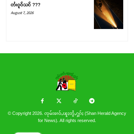
တႆးၵူဝ်သင် ???
August 7, 2026
© Copyright 2026. ၸုမ်းၶၢဝ်ႇၽူႈတွႆႇႁွၵ်ႈ (Shan Herald Agency
for News). All rights reserved.