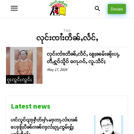
Donate
TAG
လုင်းၸၢႆးတိၼ်ႇလႅင်ႇ
လုင်းၸၢႆးတိၼ်ႇလႅင်ႇ ၽူႈၼမ်းၼႂ်းပႃႇ
တီႇႁူဝ်သိူဝ် ၵေႃႉၵဝ်ႇ လူႉသဵင်ႈ
May 17, 2024
ၵူႈလွင်ႈလွင်ႈ
Latest news
ပၢင်လူင်ၺႃးႁဵတ်းႁၢႆႉမႃးတႃႉလၢႆပၢၼ် ​​
ပေႃးၶႂ်ႈပဵၼ်ၵၢၼ်ၵႃႈလႆႈၵႂႃႇၸွမ်းႁွႆႈ