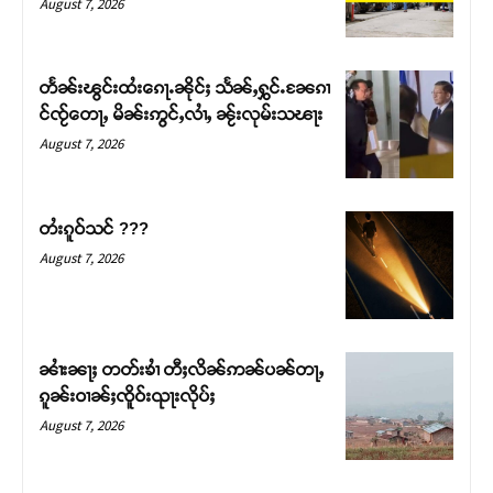
August 7, 2026
တႅၼ်းၽွင်းထႆးၵေႃႉၼိုင်ႈ သႅၼ်ႇႁွင်ႉၼႄၵၢ
င်ၸႂ်တေႃႇ မိၼ်းဢွင်ႇလၢႆႇ ၼႂ်းလုမ်းသၽႃး
August 7, 2026
တႆးၵူဝ်သင် ???
August 7, 2026
Support SHAN
တႃႇႁႂ်ႈသဵင်ၵၢင်ၸႂ်ၵူၼ်းမိူင်း ၵူႈတီႈၵူႈလႅၼ်ပေႃးတေၸွ
ၼၢႆးၼႃႈ တတ်းၶၢႆ တီႈလိၼ်ဢၼ်ပၼ်တႃႇ
တ်ႇ တူဝ်ႈလုမ်ႈၾႃႉၼၼ်ႉ ၶဝ်ႈႁူမ်ႈၵမ်ႉထႅမ် ၸုမ်းၶၢ
ၵူၼ်းဝၢၼ်ႈၸိူဝ်းၺႃးလိုပ်ႈ
ဝ်ႇၽူႈတွႆႇႁွၵ်ႈ လႆႈယူႇၶႃႈဢေႃႈ။
August 7, 2026
Donate Now