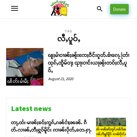
Donate
TAG
လီႇပူဝ်ႇ
ၽူႈမၢႆဝၢၼ်ႈၼႂ်းၸႄႈဝဵင်းၵူတ်ႉၶၢႆၵေႃႉ႞တၢႆ
ထုၵ်ႇထိူမ်ဝႃႈ ၺႃးဝၢင်းယႃၼႂ်းတဝ်ႈလီႇပူ
ဝ်ႇ
August 21, 2020
ၽိတ်းမၢႆမီႈ
Latest news
တႃႇထႆး-မၢၼ်ႈၶဝ်ႈဢွၵ်ႇၵၼ်ငၢႆႈၼၼ်ႉ ၵဵ
တ်ႉလၢၼ်ႇတီႈႁူဝ်မိူင်း ဢၢၼ်းပိုတ်ႇတေႉႁႃႉ