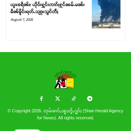
ယူႊၶရဵၼ်ႊ ယိုဝ်းႁူင်းၸၢၵ်ႈႁုင်ၼမ်ႉမၼ်း
မဵၼ်မိူင်းရတ်ႉသျႃႊသွင်တီႈ
August 7, 2026
© Copyright 2026. ၸုမ်းၶၢဝ်ႇၽူႈတွႆႇႁွၵ်ႈ (Shan Herald Agency
for News). All rights reserved.