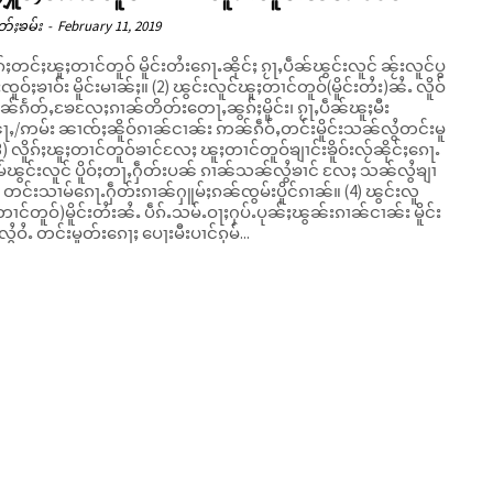
တ်ႈၶမ်း
-
February 11, 2019
ူၵ်ႈတင်ႈၽူႈတၢင်တူဝ် မိူင်းတႆးၵေႃႉၼိုင်ႈ ၵႂႃႇပဵၼ်ၽွင်းလူင် ၼႂ်းလူင်ပွ
း မိူင်းမၢၼ်ႈ။ (2) ၽွင်းလူင်ၽူႈတၢင်တူဝ်(မိူင်းတႆး)ၼႆႉ လိူဝ်
်ၵႅတ်ႇၶႄလႄႈၵၢၼ်တိတ်းတေႃႇၼွၵ်ႈမိူင်း၊ ၵႂႃႇပဵၼ်ၽူႈမီး
ႇ/ဢမ်း ၼၢၸ်ႈၼိူဝ်ၵၢၼ်ငၢၼ်း ဢၼ်ၵဵဝ်ႇတင်းမိူင်းသၼ်လွႆတင်းမူ
ႅမ်ၽွင်းလူင် ပိူဝ်ႈတႃႇႁဵတ်းပၼ် ၵၢၼ်သၼ်လွႆၶၢင် လႄႈ သၼ်လွႆၶျၢ
င်းသၢမ်ၵေႃႉႁဵတ်းၵၢၼ်ႁူမ်ႈၵၼ်ၸွမ်းပိူင်ၵၢၼ်။ (4) ၽွင်းလူ
တၢင်တူဝ်)မိူင်းတႆးၼႆႉ ပဵၵ်ႉသမ်ႉဝႃႈႁပ်ႉပုၼ်ႈၽွၼ်းၵၢၼ်ငၢၼ်း မိူင်း
ႆဝႆႉ တင်းမူတ်းၵေႃႈ ပေႃးမီးပၢင်ၵုမ်...