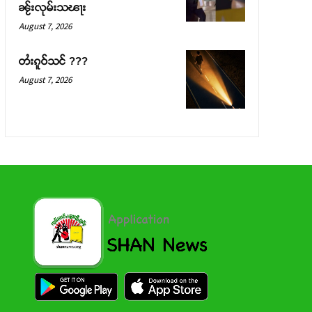
ၼႂ်းလုမ်းသၽႃး
August 7, 2026
တႆးၵူဝ်သင် ???
August 7, 2026