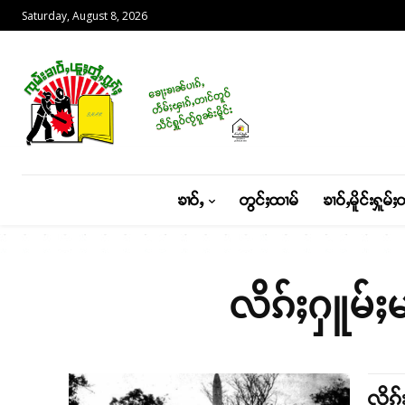
Saturday, August 8, 2026
ၶၢဝ်ႇ
တွင်ႈထၢမ်
ၶၢဝ်ႇမိူင်းႁူမ်ႈ
လိၵ်ႈႁူမ်ႈ
လိၵ်