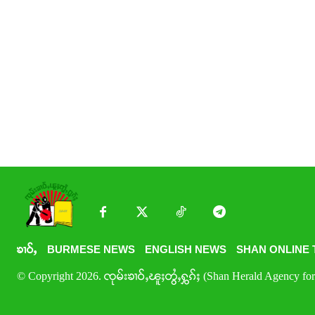
ၶၢဝ်ႇ
BURMESE NEWS
ENGLISH NEWS
SHAN ONLINE 
© Copyright 2026. ၸုမ်းၶၢဝ်ႇၽူႈတွႆႇႁွၵ်ႈ (Shan Herald Agency for 