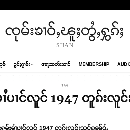
ၸုမ်းၶၢဝ်ႇၽူႈတွႆႇႁွၵ်ႈ
SHAN
တုမ်
ပွင်ႈၵႂၢမ်း
ၶေႃႈထတ်းသၢင်
MEMBERSHIP
AUDI
TAG
မၢႆပၢင်လူင် 1947 တူၵ်းလူင
ႈႁူမ်ႈမၢႆပၢင်လူင် 1947 တူၵ်းလူင်းသင်ၵၼ်ဝႆႉ