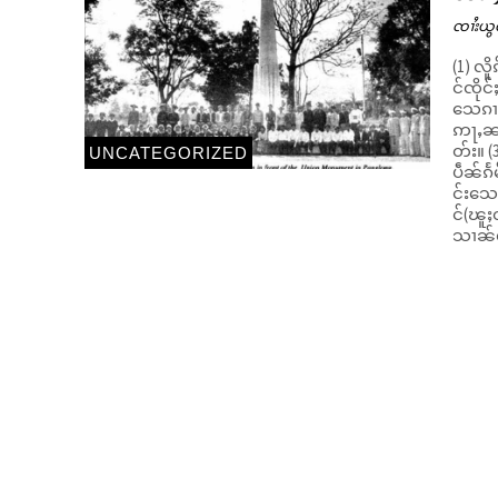
ၸၢႆးယွ
(1) လိ
င်ၸိုင်ႈၸူဝ်ႈၶၢဝ်
သေၵၢၼ
ဢႃႇၼႃ
တ်း။ (3) လိူၵ်ႈၽူႈတၢင်တူဝ်ၶၢင်လႄႈ ၽူႈတၢင်တူဝ်ၶျၢင်းၶိူဝ်းလႂ်ၼိုင်ႈၵေႃႉ
UNCATEGORIZED
ပဵၼ်ၵ
င်းသေ တ
င်(ၽူႈ
သၢၼ်လွ