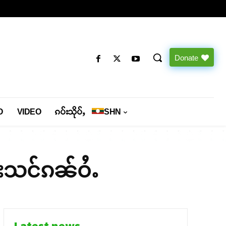
Donate
O
VIDEO
ၵပ်းသိုပ်ႇ
SHN
်းသင်ၵၼ်ဝႆႉ
Latest news