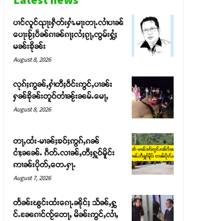
ပၢင်လူင်ၺႃးႁဵတ်းႁၢႆႉမႃးတႃႉလၢႆပၢၼ် ​​
ပေႃးၶႂ်ႈပဵၼ်ၵၢၼ်ၵႃႈလႆႈၵႂႃႇၸွမ်းႁွႆႈ
မၼ်းၶိုၼ်း
August 8, 2026
လုၵ်ႈဢွၼ်ႇႁၢႆတီႈဝဵင်းဢွင်ႇပၢၼ်း
ႁၼ်ၶိုၼ်းတူဝ်တၢႆၼႂ်းၼမ်ႉမေႃႇ
August 8, 2026
တႃႇထႆး-မၢၼ်ႈၶဝ်ႈဢွၵ်ႇၵၼ်
ငၢႆႈၼၼ်ႉ ၵဵတ်ႉလၢၼ်ႇတီႈႁူဝ်မိူင်း
ဢၢၼ်းပိုတ်ႇတေႉႁႃႉ
August 7, 2026
တႅၼ်းၽွင်းထႆးၵေႃႉၼိုင်ႈ သႅၼ်ႇႁွ
င်ႉၼႄၵၢင်ၸႂ်တေႃႇ မိၼ်းဢွင်ႇလၢႆႇ