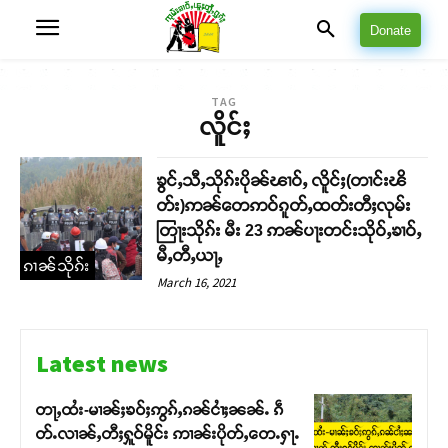
Donate
TAG
လိူင်ႈ
ၶွင်ႇသီႇသိုၵ်းပိုၼ်ၽၢဝ်ႇ လိူင်ႈ(တၢင်းၽိ
တ်း)ဢၼ်တေဢဝ်ၵူတ်ႇထတ်းတီႈလုမ်း
တြႃးသိုၵ်း မီး 23 ဢၼ်ပႃးတင်းသိုဝ်ႇၶၢဝ်ႇ
မီႇတီႇယႃႇ
ၵၢၼ်သိုၵ်း
March 16, 2021
Latest news
တႃႇထႆး-မၢၼ်ႈၶဝ်ႈဢွၵ်ႇၵၼ်ငၢႆႈၼၼ်ႉ ၵဵ
တ်ႉလၢၼ်ႇတီႈႁူဝ်မိူင်း ဢၢၼ်းပိုတ်ႇတေႉႁႃႉ