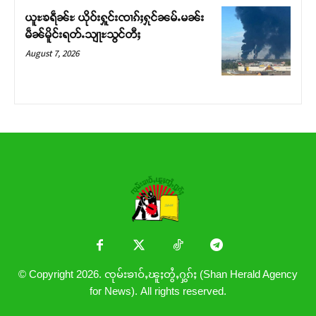
ယူႊၶရဵၼ်ႊ ယိုဝ်းႁူင်းၸၢၵ်ႈႁုင်ၼမ်ႉမၼ်း
မဵၼ်မိူင်းရတ်ႉသျႃႊသွင်တီႈ
August 7, 2026
© Copyright 2026. ၸုမ်းၶၢဝ်ႇၽူႈတွႆႇႁွၵ်ႈ (Shan Herald Agency
for News). All rights reserved.