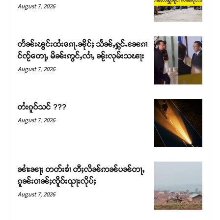
August 7, 2026
တႅၼ်းၽွင်းထႆးၵေႃႉၼိုင်ႈ သႅၼ်ႇႁွင်ႉၼႄၵၢ
င်ၸႂ်တေႃႇ မိၼ်းဢွင်ႇလၢႆႇ ၼႂ်းလုမ်းသၽႃး
August 7, 2026
တႆးၵူဝ်သင် ???
August 7, 2026
Support SHAN
တႃႇႁႂ်ႈသဵင်ၵၢင်ၸႂ်ၵူၼ်းမိူင်း ၵူႈတီႈၵူႈလႅၼ်ပေႃးတေၸွ
တ်ႇ တူဝ်ႈလုမ်ႈၾႃႉၼၼ်ႉ ၶဝ်ႈႁူမ်ႈၵမ်ႉထႅမ် ၸုမ်းၶၢ
ၼၢႆးၼႃႈ တတ်းၶၢႆ တီႈလိၼ်ဢၼ်ပၼ်တႃႇ
ဝ်ႇၽူႈတွႆႇႁွၵ်ႈ လႆႈယူႇၶႃႈဢေႃႈ။
ၵူၼ်းဝၢၼ်ႈၸိူဝ်းၺႃးလိုပ်ႈ
August 7, 2026
Donate Now